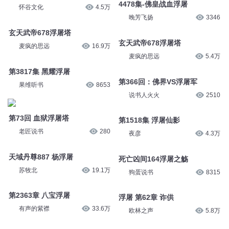
4478集-佛皇战血浮屠
怀谷文化
4.5万
晚芳飞扬
3346
玄天武帝678浮屠塔
玄天武帝678浮屠塔
麦疯的思远
16.9万
麦疯的思远
5.4万
第3817集 黑耀浮屠
第366回：佛界VS浮屠军
果维听书
8653
说书人火火
2510
第73回 血狱浮屠塔
第1518集 浮屠仙影
老匠说书
280
夜彦
4.3万
天域丹尊887 杨浮屠
死亡凶间164浮屠之觞
苏牧北
19.1万
狗蛋说书
8315
第2363章 八宝浮屠
浮屠 第62章 诈供
有声的紫襟
33.6万
欧林之声
5.8万