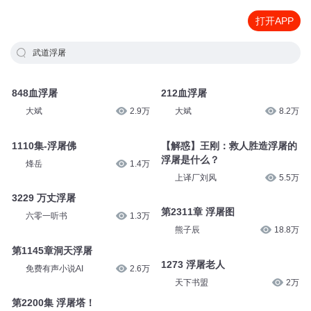
打开APP
武道浮屠
848血浮屠
212血浮屠
大斌
2.9万
大斌
8.2万
1110集-浮屠佛
【解惑】王刚：救人胜造浮屠的
浮屠是什么？
烽岳
1.4万
上译厂刘风
5.5万
3229 万丈浮屠
第2311章 浮屠图
六零一听书
1.3万
熊子辰
18.8万
第1145章洞天浮屠
1273 浮屠老人
免费有声小说AI
2.6万
天下书盟
2万
第2200集 浮屠塔！