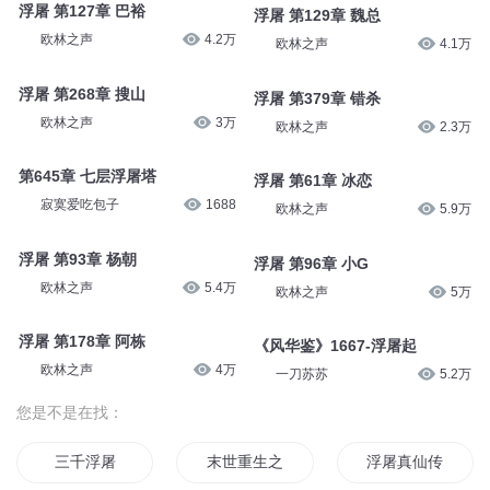
浮屠 第127章 巴裕
浮屠 第129章 魏总
欧林之声
4.2万
欧林之声
4.1万
浮屠 第268章 搜山
浮屠 第379章 错杀
欧林之声
3万
欧林之声
2.3万
第645章 七层浮屠塔
浮屠 第61章 冰恋
寂寞爱吃包子
1688
欧林之声
5.9万
浮屠 第93章 杨朝
浮屠 第96章 小G
欧林之声
5.4万
欧林之声
5万
浮屠 第178章 阿栋
《风华鉴》1667-浮屠起
欧林之声
4万
一刀苏苏
5.2万
您是不是在找：
三千浮屠
末世重生之浮屠
浮屠真仙传