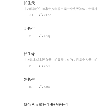
长生天
【内容简介】徐家十八年前出现一个先天神体，十道神脉，却被人泄露消息，被人毁掉十道神脉，从此，空有神体资质，却再也不能修炼，体内的火毒让他注定活不过二十岁。他，虽不曾叱诧风云，但却名震山河；他，虽不曾只手遮天，但却指点天下；他；虽不曾神通...
614
24.7万
阴长生
42
6.3万
长生缘
世上从来就来没有天生的废柴，有的，只是个人天生的不屑与傲慢，以及旁人的冷嘲热讽，有了这些，才有了所谓的废柴——李枫。身为弱者当自强，铮铮铁骨勇拼搏； 天若阻我变强路，天亦覆灭于我手； 今日屈辱来日报，誓将敌仇慨万千！作者：风华沉香主播：无...
84
3724
陈长生
16
1828
修仙从入赘长生开始陆长生