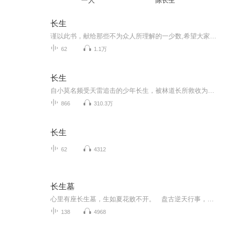
一人
陈长生
长生
谨以此书，献给那些不为众人所理解的一少数,希望大家能够了解他们生命中的欢乐与辛酸，灵魂深处的黑暗和光明。 【题记】 我们不是神，所以我们无法选择自己的出生。 我们不是神，但我们可以选择如何活着，以及如何死去。 【阅读指南——请咬文嚼字确认以下事项后，再翻阅正文】 一、以下人群禁止阅读 1．18岁以下未成年； 2．有任何程度抑郁症、忧郁症患者； 3．以各类电影和现实中的杀人狂为偶像以及以成为杀手为梦想者； 4．抱着理想主义人生观者； 5．有暴力倾向者。 二、以下人群谨慎阅读 1．处于生存和情绪低谷者； 2．正在极度爱一个人，或恨一个人者； 3．心智不健全者，请在监护人或医师指导下阅读。 三．本书不是之处 1．本书不是一本善良的书； 2．本书不是一本快乐的书； 3．本书不是一本色情的书； 4．本书不是一本血腥的书； 5．本书不是一本暴力的书； 6. 本书不是一本恐怖的书； 7．本书不是一本正常的书。 越这样我越想看，你懂了没精髓？
62
1.1万
长生
自小莫名频受天雷追击的少年长生，被林道长所救收为关门弟子。林道长为阁皂山弃徒，道号罗阳子。多年探墓不为钱财，只为给意中人寻宝续命。临终前将墓中带出的秘笈分赠五名弟子，并托付长生将续命金丹送回师门。师兄弟一路拼杀相护终于将丹药送回阁皂山，...
866
310.3万
长生
62
4312
长生墓
心里有座长生墓，生如夏花败不开。 盘古逆天行事，引发上苍雷霆之怒，诸神黄昏，历劫飞升，天地无主，从此神祗留存于戏文间。 万物生生不息，只道天与地是相对的，陆与海是相对的，人与妖是相对的，非天即地，非陆即海，非人即妖，往往如是。
138
4968