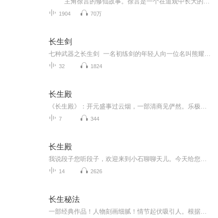
主角徐言的修仙故事。徐言是一个在道观中长大的孤儿，由老道士徐道远抚养。他能看见神秘的鬼怪，自小以 “成为一头猪” 为人生目标，渴望吃糟糠、睡草席的逍遥生活。然而，因身世与命运，他卷入了长生之争。 徐言看似憨傻，实则以 ...
1904
70万
长生剑
七种武器之长生剑 一名初练剑的年轻人向一位名叫熊耀华的武林高手请教:"您是怎么练就一身绝技的?"熊耀华拿出一把短剑说:"是这把短剑，成就了我。"年轻人不解，熊耀华于是耐心解释:"正因为在兵器上处于劣势，我才警醒自己，一旦与别人对阵，我是多么危险...
32
1824
长生殿
《长生殿》：开元盛事过云烟，一部清商见俨然。乐极哀来，垂戒后世，意即寓焉！依字行腔，依义行调。有声阅读，含章可贞！以吟诵通读中华优秀文化原典，以吟诵引领更深层次的自由阅读，以吟诵还原汉诗文最本真的读书声音！期待方家指正，以文会友，以友辅...
7
344
长生殿
我说段子您听段子，欢迎来到小石聊聊天儿。今天给您讲这部洪昇的名剧，长生殿。公元712年，唐玄宗李隆基登基，这皇上当的可不易呀。他是先跟姑姑太平公主联合，剪除了韦皇后一党，转过来又赐死了太平公主，这皇位才算坐踏实。玄宗改年号开元，带着大唐，进...
14
2626
长生秘法
一部经典作品！人物刻画细腻！情节起伏吸引人。根据听众的喜好而精选，声音清晰，感染力强。感情色彩浓厚。。就是对我们的最大支持和厚爱。每天加班很辛苦，您就动动手指支持一下吧！一部经典作品！人物刻画细腻！情节起伏吸引人。根据听众的喜好而精选，声音清晰，感染力强。感情色彩浓厚。。就是对我们的最大支持和厚爱。每天加班很辛苦，您就动动手指支持一下吧！一部经典作品！人物刻画细腻！情节起伏吸引人。根据听众的喜好而精选，声音清晰，感染力强。感情色彩浓厚。。就是对我们的最大支持和厚爱。每天加班很...