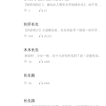
【收听须知】1、修仙从入赘长生开始陆长生2、由于音频节目更新的比较慢，如想快速阅读小说文字版的全部章节，请在微信中搜索公/众/号【毛毛虫文学】，关注后，并在公/众/号中回复：【1103】，便可快速阅读小说文字版全集。（注意：需要在公/众/号中回复才...
2
67
剑开长生
【内容简介】大道断生机，长生何处寻？我有一剑可开天，亘古长河寻古仙！沧海禁断入归墟，大道长生万万年！【作者/主播】作者：龙魂剑尊主播：风铃文化有声【购买须知】1、本作品为付费有声书，前115集为免费试听，购买成功后，即可收听，可下载重复收听。...
544
20.5万
木木长生
林若时，少女一枚，在十六岁生时见到了妖！还被告知自己是灯使！！what？！灯使是什么鬼？ 十月工作室有声漫画，止鱼 湫然原著《木木长生》，欢迎您的收听~声漫版请戳：http://www.missevan.com/sound/165507
16
1899
长生殿
95
8405
长生路