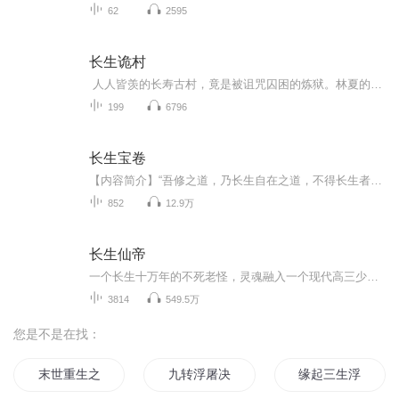
62
2595
长生诡村
人人皆羡的长寿古村，竟是被诅咒囚困的炼狱。林夏的爷爷离奇离世，全村却口径一致称其寿终正寝，回魂夜的异状更让她坚信爷爷含冤，毅然回乡探寻真相。可迎接她的是全村人的缄口与阻拦，长辈阻扰开棺验尸，恋人态度摇摆警告她守规矩，家中被反复翻找，一...
199
6796
长生宝卷
【内容简介】“吾修之道，乃长生自在之道，不得长生者非我道，不得自在者非我道；不合长生自在，皆为外道！” 一个修仙问道的故事，有千山万壑；有大江奔流；有壮怀激烈；有不了亲情；更有空山石府，餐霞饮露！万类争流，大劫当前奋余生；长生久视，历尽...
852
12.9万
长生仙帝
一个长生十万年的不死老怪，灵魂融入一个现代高三少年体内，重踏都市校园，扮猪吃老虎，弥补前世遗憾，装逼泡妞，纵横花都，专治各种不服。正式版长生十万年，沧海变桑田；归隐终南山，淡看人世间。曾和唐僧西天取经；曾和孙悟空称兄道弟！曾是秦始皇的帝...
3814
549.5万
您是不是在找：
末世重生之浮屠
九转浮屠决
缘起三生浮屠