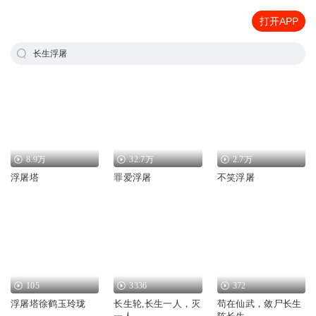
打开APP
长生浮屠
8.9万
32.7万
2.7万
浮屠塔
罪爱浮屠
不笑浮屠
105
3336
372
浮屠塔徐鹤玉玲珑
长生轮,长生一人，灭
苟在仙武，敛尸长生