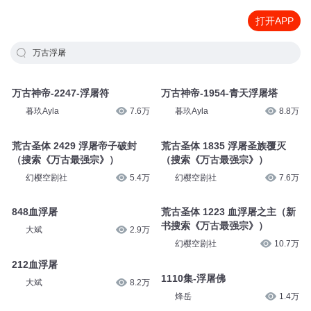
打开APP
万古浮屠
万古神帝-2247-浮屠符
万古神帝-1954-青天浮屠塔
暮玖Ayla
7.6万
暮玖Ayla
8.8万
荒古圣体 2429 浮屠帝子破封
荒古圣体 1835 浮屠圣族覆灭
（搜索《万古最强宗》）
（搜索《万古最强宗》）
幻樱空剧社
5.4万
幻樱空剧社
7.6万
848血浮屠
荒古圣体 1223 血浮屠之主（新
书搜索《万古最强宗》）
大斌
2.9万
幻樱空剧社
10.7万
212血浮屠
1110集-浮屠佛
大斌
8.2万
烽岳
1.4万