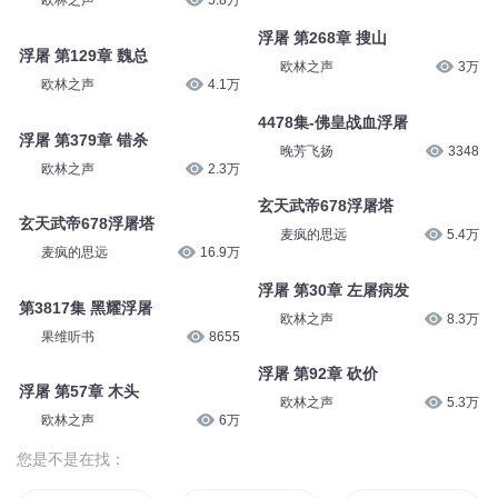
欧林之声
5.8万
浮屠 第268章 搜山
浮屠 第129章 魏总
欧林之声
3万
欧林之声
4.1万
4478集-佛皇战血浮屠
浮屠 第379章 错杀
晚芳飞扬
3348
欧林之声
2.3万
玄天武帝678浮屠塔
玄天武帝678浮屠塔
麦疯的思远
5.4万
麦疯的思远
16.9万
浮屠 第30章 左屠病发
第3817集 黑耀浮屠
欧林之声
8.3万
果维听书
8655
浮屠 第92章 砍价
浮屠 第57章 木头
欧林之声
5.3万
欧林之声
6万
您是不是在找：