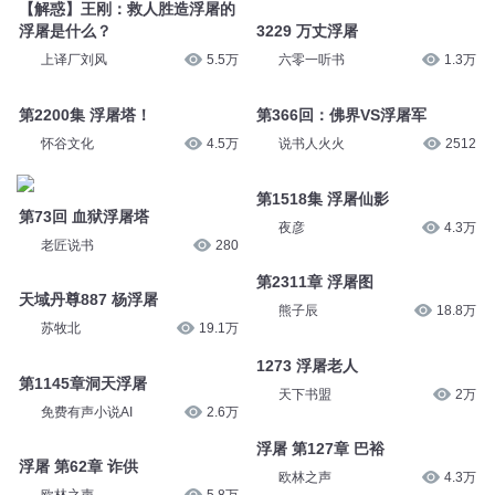
【解惑】王刚：救人胜造浮屠的
浮屠是什么？
3229 万丈浮屠
上译厂刘风
5.5万
六零一听书
1.3万
第2200集 浮屠塔！
第366回：佛界VS浮屠军
怀谷文化
4.5万
说书人火火
2512
第1518集 浮屠仙影
第73回 血狱浮屠塔
夜彦
4.3万
老匠说书
280
第2311章 浮屠图
天域丹尊887 杨浮屠
熊子辰
18.8万
苏牧北
19.1万
1273 浮屠老人
第1145章洞天浮屠
天下书盟
2万
免费有声小说AI
2.6万
浮屠 第127章 巴裕
浮屠 第62章 诈供
欧林之声
4.3万