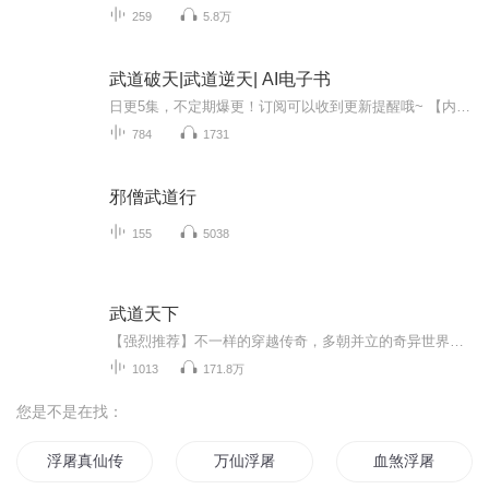
259
5.8万
武道破天|武道逆天| AI电子书
日更5集，不定期爆更！订阅可以收到更新提醒哦~ 【内容简介】 这一世我要掌握自己的命运。这一世我要看看天外的风景。这一世，我要八荒六合，唯我独尊 【作者介绍】 作者：死人香，网络小说作家，作品《武道破天》，欢迎阅读！ 【主播介绍】 爱阅读de...
784
1731
邪僧武道行
155
5038
武道天下
【强烈推荐】不一样的穿越传奇，多朝并立的奇异世界，谁能问鼎天下？ 缘起隋末唐初，诠释另类传奇版隋唐英雄传；会秦皇，斗曹操，谋刘贼，战项羽，挑吕布！热血世界武镇苍生！绝对爽文！【内容简介】武将铁血铸军魂，文谋风云炼丹心。蝶恋红颜泣幽冥，武镇...
1013
171.8万
您是不是在找：
浮屠真仙传
万仙浮屠
血煞浮屠