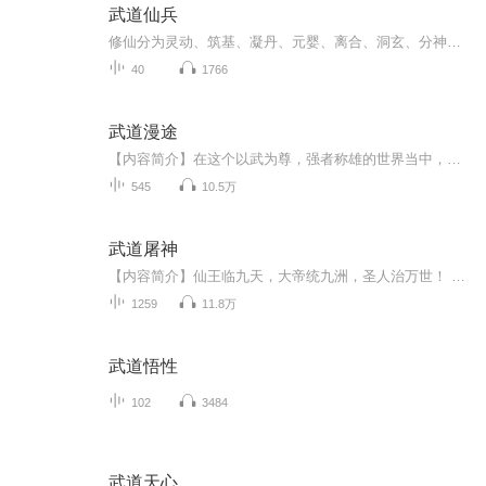
武道仙兵
修仙分为灵动、筑基、凝丹、元婴、离合、洞玄、分神、渡劫八个阶段，修仙是讲修炼资质的，资质高的人，一般修炼两三个月就能达到灵动，突破筑基，甚至凝聚成丹，资历不高的人，修炼四五个月也是能达到这三个阶段，可苏兮当年却花费了三年的时间，那时很多...
40
1766
武道漫途
【内容简介】在这个以武为尊，强者称雄的世界当中，一介手无缚鸡之力的书生，又将何去何从？是随波逐流，寥寥此生？还是顺势而起，踏上一条血路？【作者/主播】作者：爱吃糖三角，网络小说作家。主播：八声甘州故事集【购买须知】1、本作品为付费有声书，...
545
10.5万
武道屠神
【内容简介】仙王临九天，大帝统九洲，圣人治万世！ 这是一个百万年一遇的大势，天才仙苗层出不穷，朱丹是南东黎一个小门派的弟子，因得罪派中二世祖，被逐出门派。朱丹强势崛起，斩杀一切敌人，以千万敌人枯骨铺就证帝之道！ 一剑动九洲，一拳破十天，...
1259
11.8万
武道悟性
102
3484
武道天心