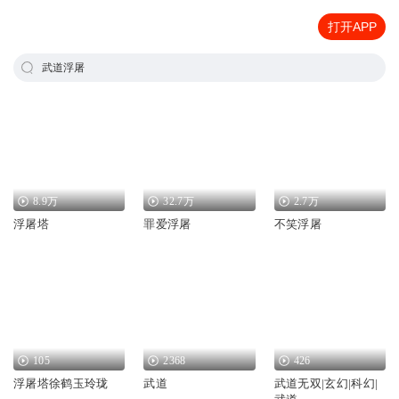
打开APP
武道浮屠
8.9万
32.7万
2.7万
浮屠塔
罪爱浮屠
不笑浮屠
105
2368
426
浮屠塔徐鹤玉玲珑
武道
武道无双|玄幻|科幻|