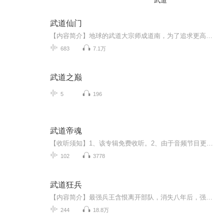
武道
武道仙门
【内容简介】地球的武道大宗师成道南，为了追求更高的武道，在四十岁的时候，冒险抱丹，却在最后一步，气血崩溃，陨落当场。意外重生到另一方世界，前一世未曾走完的道路，这一世继续的走。壮大气血，锻炼筋骨，搬运气息，凝聚精神，掌握神通，待到蓦然回...
683
7.1万
武道之巅
5
196
武道帝魂
【收听须知】1、该专辑免费收听。2、由于音频节目更新的比较慢，收听过程中，如果想快速阅读小说文字版的全部章节，请在微心中搜索公中号【听有文学】，关注后，并在公中号中回复：【208】，便可快速阅读小说文字版全集。 (注意：需要在公中号回复才有效哦）【专辑简介】龙脉大陆，万族林立，宗门无数，武者为尊。强者毁天灭地，弱者匍匐如蚁。少年陈枫，丹田如铁，无法修炼，受尽冷眼。偶得至尊龙血，神秘古鼎，从此逆天崛起，横空出世！娇俏妖狐，冷傲女皇，魔门妖女，神族公主，尽皆入我怀中。修...
102
3778
武道狂兵
【内容简介】最强兵王含恨离开部队，消失八年后，强势回归都市，掀起腥风血雨！拳打富豪恶霸，脚踏门派世家！ 嚣张狂少历练花都，美女如云来者不拒。 女神校花未婚妻，教师警花；明星杀手女刺客，总裁御姐女且看最强狂少如何纵横都市，书写他的江湖传奇！【制作简介】 作者：老黄 播音：骚猫【购买须知】1.本作品为付费有声书，前20集为免费试听，购买成功后，即可收听。每天更2集，共计350集左右。2.版权归原作者所有，严禁翻录成任何形式，严禁在任何第三方平台传播，违者将追究其法律责任。3.如在充值/购买环节遇到问题，可以通过页面右上方按钮，分享至微信内使用微信支付完成购买。4.在购买过程中，如果你有任何问题，可以在微信搜索公众号【bestxmly】或搜索【喜马拉雅付费精品】来随时咨询问题，也可以拨打客服电话：0514-82395811。
244
18.8万