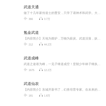
武道天通
做了十几年家传道士的曹安，只学了请神术和武学。大圆满的请神术下山驱邪差点被人打死；臻至化境的武学劈不断一块青砖……以至于他一直以为自己修炼的东西有问题。直到魂穿高武世界后，才发现，原来出问题不是修炼的内容，而是世界。
366
3.7万
氪金武道
【内容简介】天地为熔炉，万物为薪炭。武道没落，妖魔四起，乱世人命贱如狗。前世策划的一款氪金武侠手游，意外成了宁休脑海中的异能。灵犀指、降龙掌、无定三绝、三尊封神剑、吞天灭地七大限......既然世间已沦为地狱，那便杀出一片净土，以杀止杀。文字...
212
44.2万
武道成峰
武道之途谁为峰，一见子锋道成空！坚韧少年林子锋执掌逆天武魂强势归来，御八荒、扫六合、战最强的敌人、喝最烈的美酒、吃最上等的珍馐！登临世间最高峰，俯瞰天下英雄！
1675
12.2万
武道仙农
【内容简介】东城开新书了，幻兽培育专家。在未来的世界，幻想驾临现实。当战灵们驾驭着幻兽征战星辰大海的时候。一家名为幻兽培育专家的幻兽咨询连锁店开满了整个人类文明。你想让幻兽快速晋级么？你想成为黄金战灵走上人生巅峰么？你想让你的幻兽拥有王...
181
1.8万