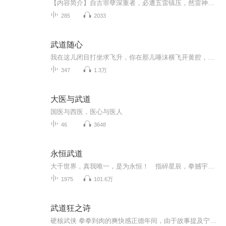
【内容简介】自古罪孽深重者，必遭五雷镇压，然雷神不在久矣。年少老卒，天命所归，卷入江湖泥潭，惩奸锄恶，五雷归一，重整武道。曾几何时 ，碧海莲天、苍穹烈阳、王后将相、血夜灵兽、十二强者称霸天下， 雷神一出，天下无敌。雷公亭前天风舞、雷公亭后...
285
2033
武道随心
我在这儿闭目打坐求飞升，你在那儿唾沫横飞开黄腔，生怕我修仙太顺利是吧？再叨叨两句，信不信我直接给你渡点“清心寡欲符”，让你从此见了妹子都想聊道德经！
347
1.3万
大医与武道
国医与西医，医心与医人
46
3648
永恒武道
大千世界，真我唯一，是为永恒！ 指碎星辰，拳撼宇宙，脚踏诸天，武道可通神！ 这是平凡小子林峰的崛起之路！
1975
101.6万
武道狂之诗
硬核武侠 拳拳到肉的爽快感正德年间，由于故事提及宁王朱宸濠恢复亲兵护卫招揽死侍士，为其起事做准备，并提及阳明子王守仁出任江西巡抚，推断故事发生于公元1514年～1519年期间