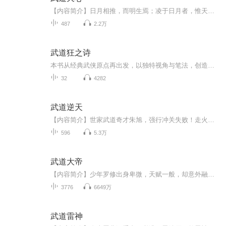
【内容简介】日月相推，而明生焉；凌于日月者，惟天地也。明心种，武道之种。只有血脉纯净，方能融合明心种，成为一个武修。天心种，通往武道之极，通往世界最高权限的钥匙。少年姜风，天生血脉混杂，却拥有奇妙的力量。血脉里最深沉最神秘的那一线，让他...
487
2.2万
武道狂之诗
本书从经典武侠原点再出发，以独特视角与笔法，创造出凌厉狠劲，强悍而不孤的浓厚「狼派」风味，读之实在令人热血奔腾、欲罢不能！ 作者描写比拚过程给人紧张刺激、肾上腺素激增之感，描写大侠间的坚固情谊、为求武术最高境界的执著读来更让人热泪盈眶、忍...
32
4282
武道逆天
【内容简介】世家武道奇才朱旭，强行冲关失败！走火入魔的他，在皇城中大开杀戒，更斩杀本朝皇子，被点破修为成为废柴！沦为家族嘲笑对象的他，又如何甘心成为弱者？气宗不修，那他便以体宗重入武道！天若欺人，那就看他如何，指天一战，武道逆天！【作者/...
596
5.3万
武道大帝
【内容简介】少年罗修出身卑微，天赋一般，却意外融合生死法则本源所化至宝，从此身藏诸天生死轮，执掌轮回，开创无上神通，成就一代大帝，傲视古今。【作者简介】忘情至尊，网文大神。本书由【新蜂中文】委托制作出品，欢迎订阅收听。【购买须知】1、本作...
3776
6649万
武道雷神