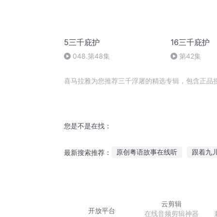
5三千庇护
16三千庇护
048.第48集
第42集
喜马拉雅为您推荐三千浮屠的精选专辑，包含正品
您是不是在找：
原创粤语故事在线听
跟着九
最新搜索推荐：
小虎哥哥故事在线听
奥特曼
故事不重复在线听
无聊给你
云剪辑
开放平台
在线音频剪辑神器