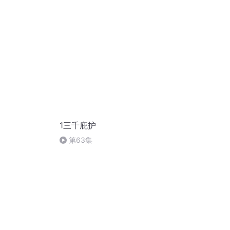
1三千庇护
第63集