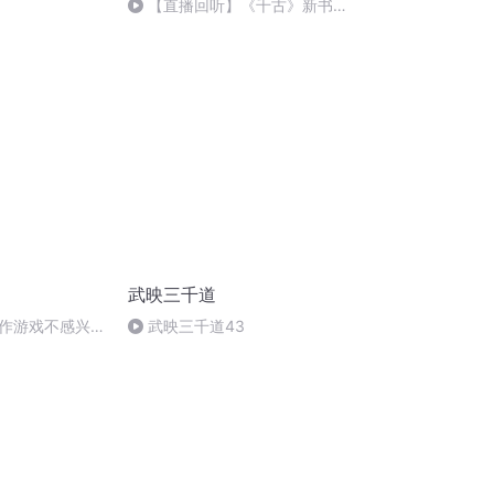
【直播回听】《千古》新书发
布会
武映三千道
作游戏不感兴趣
武映三千道43