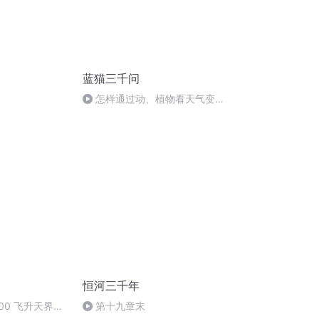
蓝猫三千问
怎样通过动、植物看天气变
化？
恒河三千年
00 飞升天界
第十九章末