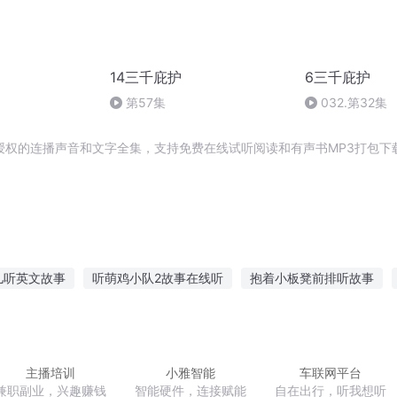
14三千庇护
6三千庇护
第57集
032.第32集
授权的连播声音和文字全集，支持免费在线试听阅读和有声书MP3打包下
儿听英文故事
听萌鸡小队2故事在线听
抱着小板凳前排听故事
自制故事在线听
小孩从小听悬疑恐怖故事
听故事公主图片简笔画
们讲个故事听
听公主故事语音播放软件
主播培训
小雅智能
车联网平台
兼职副业，兴趣赚钱
智能硬件，连接赋能
自在出行，听我想听