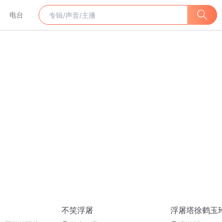
电台
不笑浮屠
浮屠塔徐鹤玉