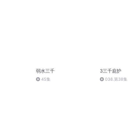
请冻结了怎么办？
（完）
弱水三千
3三千庇护
45集
038.第38集