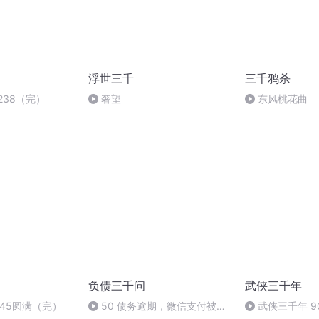
浮世三千
三千鸦杀
238（完）
奢望
东风桃花曲
负债三千问
武侠三千年
45圆满（完）
50 债务逾期，微信支付被申
武侠三千年 9