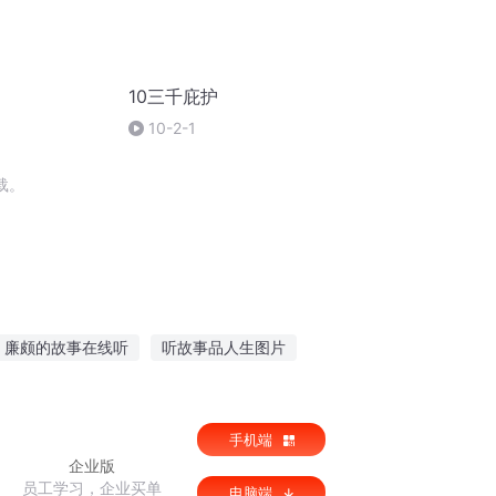
10三千庇护
10-2-1
载。
廉颇的故事在线听
听故事品人生图片
听小朋友讲故事啊
恐怖越南故事在线听
手机端
企业版
员工学习，企业买单
电脑端