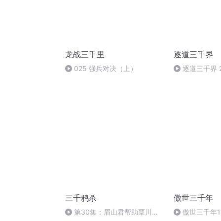
龙战三千里
逐道三千界
025 强兵对决（上）
逐道三千界 
三千鸦杀
傲世三千年
第30集：眉山君帮助覃川解
傲世三千年1