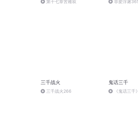
第十七章苦难双
罪爱浮屠36
（全书完）
三千战火
鬼话三千
三千战火266
《鬼话三千》
归（大结局）