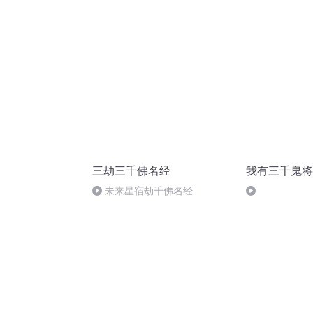
除咒术 覃川和傅九云在画中相见
三劫三千佛名经
我有三千鬼将
未来星宿劫千佛名经