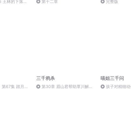
5 王林的下落
第十二章
完整版
三千鸦杀
喵姐三千问
第67集 踏月而
第30章 眉山君帮助覃川解除
孩子对精细动
咒术 覃川和傅九云在画中相见
怎么办？