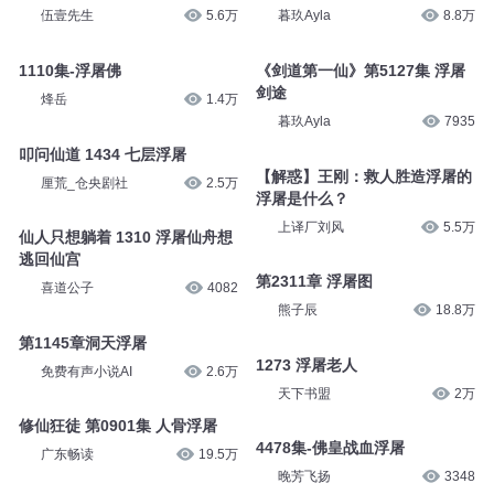
伍壹先生
5.6万
暮玖Ayla
8.8万
1110集-浮屠佛
《剑道第一仙》第5127集 浮屠
剑途
烽岳
1.4万
暮玖Ayla
7935
叩问仙道 1434 七层浮屠
【解惑】王刚：救人胜造浮屠的
厘荒_仓央剧社
2.5万
浮屠是什么？
上译厂刘风
5.5万
仙人只想躺着 1310 浮屠仙舟想
逃回仙宫
第2311章 浮屠图
喜道公子
4082
熊子辰
18.8万
第1145章洞天浮屠
1273 浮屠老人
免费有声小说AI
2.6万
天下书盟
2万
修仙狂徒 第0901集 人骨浮屠
4478集-佛皇战血浮屠
广东畅读
19.5万
晚芳飞扬
3348