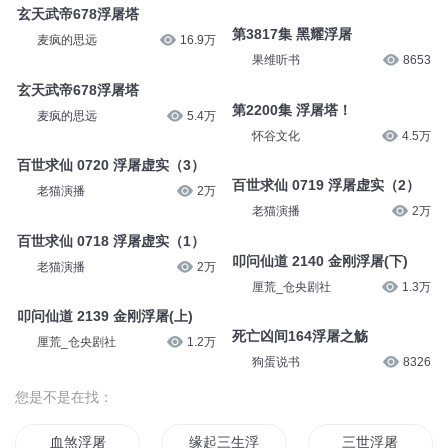
玄天武帝678浮屠塔
第3817集 黑耀浮屠
麦疯的思远
16.9万
果维听书
8653
玄天武帝678浮屠塔
第2200集 浮屠塔！
麦疯的思远
5.4万
怀谷文化
4.5万
百世求仙 0720 浮屠虚实（3）
百世求仙 0719 浮屠虚实（2）
老猫演播
2万
老猫演播
2万
百世求仙 0718 浮屠虚实（1）
叩问仙道 2140 金刚浮屠(下)
老猫演播
2万
厘荒_仓央剧社
1.3万
叩问仙道 2139 金刚浮屠(上)
死亡凶间164浮屠之觞
厘荒_仓央剧社
1.2万
狗蛋说书
8326
您是不是在找：
血煞浮屠
缘起三生浮屠
三世浮屠