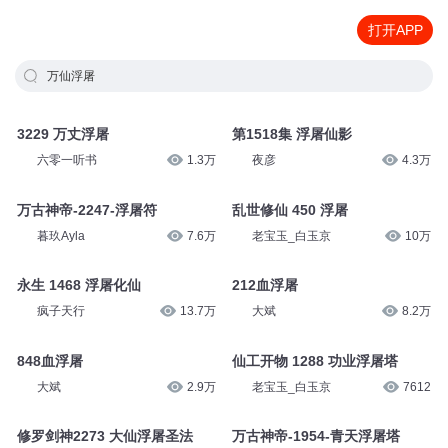
打开APP
万仙浮屠
3229 万丈浮屠
第1518集 浮屠仙影
六零一听书
1.3万
夜彦
4.3万
万古神帝-2247-浮屠符
乱世修仙 450 浮屠
暮玖Ayla
7.6万
老宝玉_白玉京
10万
永生 1468 浮屠化仙
212血浮屠
疯子天行
13.7万
大斌
8.2万
848血浮屠
仙工开物 1288 功业浮屠塔
大斌
2.9万
老宝玉_白玉京
7612
修罗剑神2273 大仙浮屠圣法
万古神帝-1954-青天浮屠塔