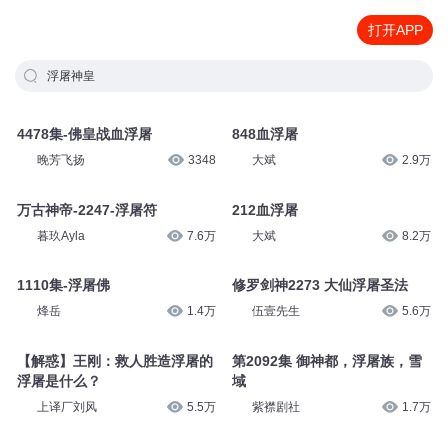
打开APP
浮屠神皇
4478集-佛皇战血浮屠
848血浮屠
晚芳飞扬
3348
大斌
2.9万
万古神帝-2247-浮屠符
212血浮屠
暮玖Ayla
7.6万
大斌
8.2万
1110集-浮屠佛
修罗剑神2273 大仙浮屠圣法
烽岳
1.4万
伍壹先生
5.6万
【解惑】王刚：救人胜造浮屠的
第2092集 御神都，浮屠族，雪
浮屠是什么？
域
上译厂刘风
5.5万
紫襟剧社
1.7万