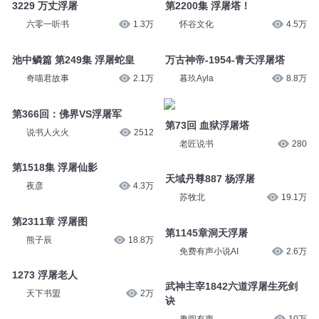
3229 万丈浮屠
第2200集 浮屠塔！
六零一听书
1.3万
怀谷文化
4.5万
池中鳞篇 第249集 浮屠蛇皇
万古神帝-1954-青天浮屠塔
奇喵君故事
2.1万
暮玖Ayla
8.8万
第366回：佛界VS浮屠军
第73回 血狱浮屠塔
说书人火火
2512
老匠说书
280
第1518集 浮屠仙影
天域丹尊887 杨浮屠
夜彦
4.3万
苏牧北
19.1万
第2311章 浮屠图
第1145章洞天浮屠
熊子辰
18.8万
免费有声小说AI
2.6万
1273 浮屠老人
武神主宰1842六道浮屠生死剑
天下书盟
2万
诀