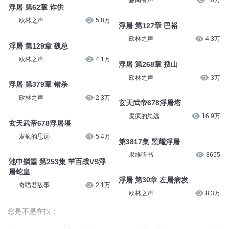
趣阅有声
10万
浮屠 第62章 诈供
欧林之声
5.8万
浮屠 第127章 巴裕
欧林之声
4.3万
浮屠 第129章 魏总
欧林之声
4.1万
浮屠 第268章 搜山
欧林之声
3万
浮屠 第379章 错杀
欧林之声
2.3万
玄天武帝678浮屠塔
麦疯的思远
16.9万
玄天武帝678浮屠塔
麦疯的思远
5.4万
第3817集 黑耀浮屠
果维听书
8655
池中鳞篇 第253集 羊百战VS浮
屠蛇皇
浮屠 第30章 左屠病发
奇喵君故事
2.1万
欧林之声
8.3万
您是不是在找：