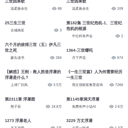
淘气蜗牛
7.3万
说书的刘老汉
17.6万
三世因果歌
三世因果歌
温柔换余生
88
温柔换余生
109
25三生三世
第182集 三世纪危机-1、三世纪
危机的根源
古城南笙
3
中社科有声会
2
六个月的彼得三世（五）伊凡三
世之死
1364-三世哪吒
蒙头读书
284
月下声花
674
【解惑】王刚：救人胜造浮屠的
《一生三世篇》人为何需要经历
浮屠是什么？
一生三世
上译厂刘风
5.5万
周文强财富教育咨询
7266