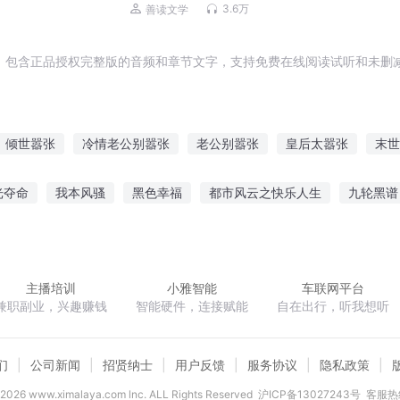
渊｜双强超甜｜先婚后爱
3.6万
善读文学
，包含正品授权完整版的音频和章节文字，支持免费在线阅读试听和未删减
倾世嚣张
冷情老公别嚣张
老公别嚣张
皇后太嚣张
末世
的我
妃本嚣张
我在开皇很嚣张
帝少嚣张过来让我宠
我想
光夺命
我本风骚
黑色幸福
都市风云之快乐人生
九轮黑谱
太嚣张
女相嚣张
异界之嚣张女王
魔法
我能收集情绪
英雄联盟之全民穿越
机战之帝
这是一
主播培训
小雅智能
车联网平台
兼职副业，兴趣赚钱
智能硬件，连接赋能
自在出行，听我想听
们
公司新闻
招贤纳士
用户反馈
服务协议
隐私政策
2026
www.ximalaya.com lnc. ALL Rights Reserved
沪ICP备13027243号
客服热线