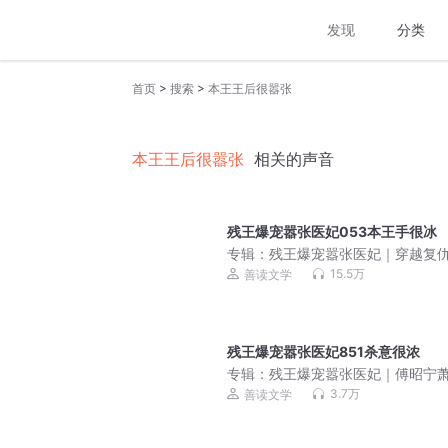
发现
分类
>
>
首页
搜索
本王王后很嚣张
本王王后很嚣张
相关的声音
残王爆宠嚣张医妃053本王手很冰
专辑：
残王爆宠嚣张医妃｜穿越复
双强超甜｜新品限免
15.5万
善读文学
残王爆宠嚣张医妃851杀意很浓
专辑：
残王爆宠嚣张医妃｜傅昭宁
渊｜双强超甜｜先婚后爱
3.7万
善读文学