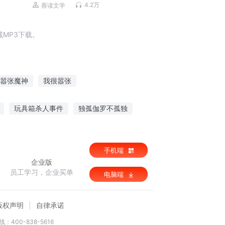
渊｜双强超甜｜先婚后爱
4.2万
善读文学
MP3下载。
嚣张魔神
我很嚣张
嚣张
魔女太嚣张
嚣张之王
玩具箱杀人事件
独孤伽罗不孤独
部假的西游
手机端
企业版
员工学习，企业买单
电脑端
版权声明
自律承诺
：400-838-5616