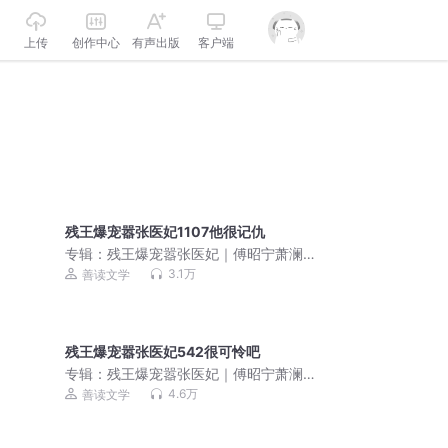
上传
创作中心
有声出版
客户端
残王爆宠嚣张医妃1107他很记仇
专辑：
残王爆宠嚣张医妃｜傅昭宁萧澜
渊｜先婚后爱｜双强超甜
3.1万
善读文学
残王爆宠嚣张医妃542很可怜吧
专辑：
残王爆宠嚣张医妃｜傅昭宁萧澜
渊｜双强超甜｜先婚后爱
4.6万
善读文学