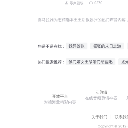
原班人马|极道剑尊杀伐果断
9270
零声剧场
喜马拉雅为您精选本王王后很嚣张的热门声音内容
我异嚣张
嚣张的末日之游
您是不是在找：
异界重生之嚣张世子妃
嚣张
侯门嫡女王爷咱们结盟吧
逐
热门搜索推荐：
魔女嚣张
一等王后女人你别
异世七情
星舞极天
星空
云剪辑
开放平台
在线音频剪辑神器
对接海量精彩内容
关于我们
联系我
Copyright © 2012-