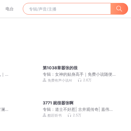
电台
第1038章嚣张的很
仇｜
专辑：
女神的贴身高手｜免费小说随便
听｜美女爽文
2.6万
免费有声小说AI
3771 就很嚣张啊
萧澜
专辑：
道士不好惹| 古井观传奇| 嘉伟演
播| 紫袍道士绝代道人
2.5万
酷匠听书