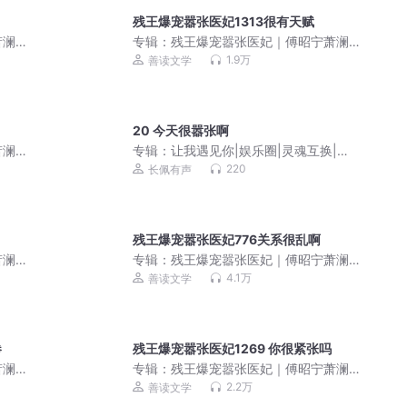
残王爆宠嚣张医妃1313很有天赋
萧澜
专辑：
残王爆宠嚣张医妃｜傅昭宁萧澜
渊｜醉凌苏｜穿越女强
1.9万
善读文学
20 今天很嚣张啊
萧澜
专辑：
让我遇见你|娱乐圈|灵魂互换|逆
袭爽文|双美强惨
220
长佩有声
残王爆宠嚣张医妃776关系很乱啊
萧澜
专辑：
残王爆宠嚣张医妃｜傅昭宁萧澜
渊｜双强超甜｜先婚后爱
4.1万
善读文学
惨
残王爆宠嚣张医妃1269 你很紧张吗
萧澜
专辑：
残王爆宠嚣张医妃｜傅昭宁萧澜
渊｜醉凌苏｜穿越女强
2.2万
善读文学