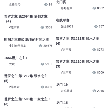
龙门宴
主播晨兮
89
那月有声
8662
普罗之主 第2094集 嚣都之主
在线球赛
（4）
张憬1973
757
V维声素
3558
普罗之主 第1211集 绿水之主
时间之主模式 聪明的时间之主
(4)
小刘懒得起名
20.6万
V维声素
8273
1556潼川之主1
普罗之主 第1210集 绿水之主
大斌
5951
(3)
V维声素
8509
普罗之主 第1212集 绿水之主
(5)
龙门-19
V维声素
8336
云锦天裳
2016
普罗之主 第1503集 一家之主！
龙门-15
(3)