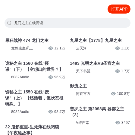
打开APP
龙门之主在线阅读
最狂战神 474 龙门之主
九星之主【1778】九星之主
竟然先生呀灬
12.1万
云天河
1.1万
诡秘之主 1560 在线“授
1463 光明之主VS圣宫之主
课”（下） 【空想出的世界？】
天下书盟
1.7万
8082Audio
96.9万
影流之主
诡秘之主 1559 在线“授
阿衰官方
100.8万
课”（上） 【还活着，但状态很
特殊。】
普罗之主 第2093集 嚣都之主
8082Audio
98.4万
（3）
V维声素
3497
32.鬼影重重-生死薄在线阅读
【午夜诡故事】