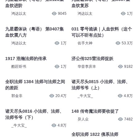
血饮进阶
血饮复苏
鸿达以太
9045
鸿达以太
1万
九星霸体诀（粤语） 第0407集
031 零号诡谈｜人血饮料（这个
血饮震八方
可以不听有点扯）
鸿达以太
1万
佐手大神
53.3万
济公传325雷法师捉妖
1917 浩瀚法师的传承
华音李庆丰
9182
酷匠听书
1万
诸天尽头0815 小法师、法师、
全职法师 1384 法师与法师之间
法师爷爷（上）
的差距
_牛大宝_
4.8万
郭金非
20.4万
诸天尽头0816 小法师、法师、
148 传奇魔法师要收徒了
法师爷爷（下）
异人众
7482
_牛大宝_
4.8万