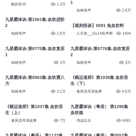
1
酷匠听书
1.3万
灿林有声
2.6万
九星霸体诀-第1561集-血饮进阶
2
【规则怪谈】0091 兔血饮料
灿林有声
2.6万
八爪鱼__3点14绘声阁
1404
九星霸体诀-第0775集-血饮复苏
九星霸体诀-第0776集-血饮复苏
1
2
灿林有声
3万
灿林有声
3万
九星霸体诀-第0563集-血饮震八
《截运道师》第1038集 血饮吞
方
生（下）
灿林有声
3.1万
春风洗耳讲故事
6.6万
《截运道师》第1037集 血饮吞
九星霸体诀（粤语） 第1296集
生（上）
血饮殇
春风洗耳讲故事
7万
鸿达以太
8481
九星霸体诀（粤语） 第1123集
九星霸体诀（粤语） 第0557集