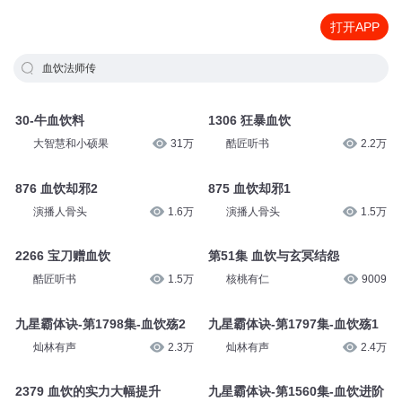
打开APP
血饮法师传
30-牛血饮料
1306 狂暴血饮
大智慧和小硕果
31万
酷匠听书
2.2万
876 血饮却邪2
875 血饮却邪1
演播人骨头
1.6万
演播人骨头
1.5万
2266 宝刀赠血饮
第51集 血饮与玄冥结怨
酷匠听书
1.5万
核桃有仁
9009
九星霸体诀-第1798集-血饮殇2
九星霸体诀-第1797集-血饮殇1
灿林有声
2.3万
灿林有声
2.4万
2379 血饮的实力大幅提升
九星霸体诀-第1560集-血饮进阶