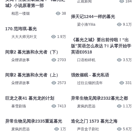
正观新闻
184
城》小说原著第一部
相思一缕烟
38
择天记1244一样的暮光
梁小渔Yilia
9.1万
170.范玮琪-暮光
大大大师兄叶文
1.9万
《暮光之城》要出前传啦！“出
版”英语怎么表达？l 从零开始学
间章2 暮光族和永光者（下）
英语E0518
朵狸讲故事
2703
口语粉碎机
3.5万
间章2 暮光族和永光者（上）
强效催眠 - 暮光私语
朵狸讲故事
2573
过往云烟的流年
331
巨龙之夜41 暮光龙的计划
异常生物见闻录2332暮光之都
暴雪剧场
7413
麦疯的思远
1.1万
异常生物见闻录2335重返暮光
造化之门 1573 暮光之海
麦疯的思远
1万
声音盒子剧社
5.6万