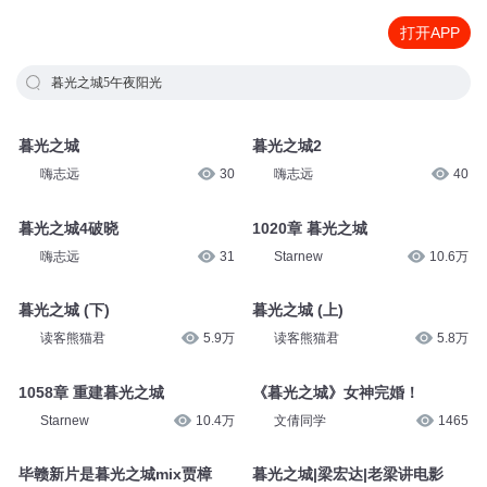
打开APP
暮光之城5午夜阳光
暮光之城
暮光之城2
嗨志远
30
嗨志远
40
暮光之城4破晓
1020章 暮光之城
嗨志远
31
Starnew
10.6万
暮光之城 (下)
暮光之城 (上)
读客熊猫君
5.9万
读客熊猫君
5.8万
1058章 重建暮光之城
《暮光之城》女神完婚！
Starnew
10.4万
文倩同学
1465
毕赣新片是暮光之城mix贾樟
暮光之城|梁宏达|老梁讲电影