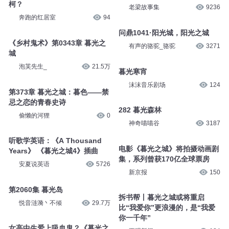
柯？
老梁故事集
9236
奔跑的红居室
94
问鼎1041·阳光城，阳光之城
《乡村鬼术》第0343章 暮光之
有声的骆驼_骆驼
3271
城
泡芙先生_
21.5万
暮光寒宵
沫沫音乐剧场
124
第373章 暮光之城：暮色——禁
忌之恋的青春史诗
282 暮光森林
偷懒的河狸
0
神奇喵喵谷
3187
听歌学英语：《A Thousand
电影《暮光之城》将拍摄动画剧
Years》 《暮光之城4》插曲
集，系列曾获170亿全球票房
安夏说英语
5726
新京报
150
第2060集 暮光岛
拆书帮丨暮光之城或将重启
悦音涟漪丶不倾
29.7万
比“我爱你”更浪漫的，是“我爱
你一千年”
女高中生爱上吸血鬼？《暮光之