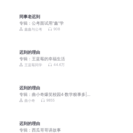
同事老迟到
专辑：
公考面试用“鑫”学
908
鑫鑫与公考
迟到的理由
专辑：
王蓝莓的幸福生活
44.6万
王蓝莓同学
迟到的理由
专辑：
曲小奇爆笑校园4·数学糗事多|小
学生笑话
9855
曲小奇
迟到的理由
专辑：
西瓜哥哥讲故事