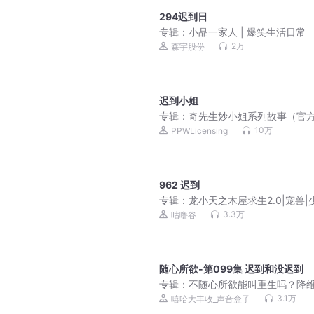
294迟到日
专辑：
小品一家人 | 爆笑生活日常
2万
森宇股份
迟到小姐
专辑：
奇先生妙小姐系列故事（官
版）
10万
PPWLicensing
962 迟到
专辑：
龙小天之木屋求生2.0|宠兽|
成长|咕噜谷
3.3万
咕噜谷
随心所欲-第099集 迟到和没迟到
专辑：
不随心所欲能叫重生吗？降
击成年人必备|爆爽多女主|日常都市
3.1万
嘻哈大丰收_声音盒子
品多播