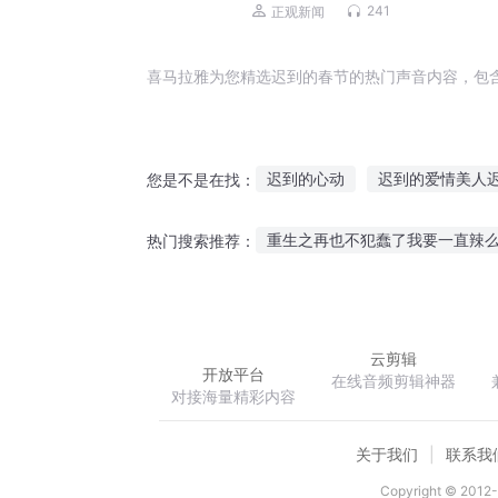
241
正观新闻
喜马拉雅为您精选迟到的春节的热门声音内容，包
迟到的心动
迟到的爱情美人
您是不是在找：
是爱情来迟了
十二个情人节
重生之再也不犯蠢了我要一直辣
热门搜索推荐：
那年那月那时节
冷情少东迟
离魂梦都
三国孔明传
金
云剪辑
开放平台
在线音频剪辑神器
对接海量精彩内容
关于我们
联系我
Copyright © 2012-