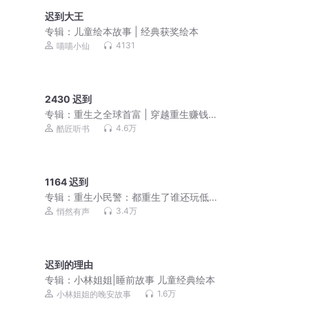
迟到大王
专辑：
儿童绘本故事 | 经典获奖绘本
4131
喵喵小仙
2430 迟到
专辑：
重生之全球首富 | 穿越重生赚钱
扛把子| 会员免费
4.6万
酷匠听书
1164 迟到
专辑：
重生小民警：都重生了谁还玩低
调 杀伐果断丨智商在线丨大神新作丨精
3.4万
悄然有声
品多播
迟到的理由
专辑：
小林姐姐|睡前故事 儿童经典绘本
1.6万
小林姐姐的晚安故事