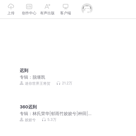
上传
创作中心
有声出版
客户端
迟到
专辑：
脱缰凯
21.2万
迷你世界王将贺
360迟到
专辑：
林氏荣华|郁雨竹姣姣兮|种田|超
高口碑爆款古言
5.3万
姣姣兮