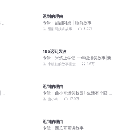
迟到的理由
九
专辑：
甜甜阿姨 | 睡前故事
3.2万
甜甜阿姨讲故事
165迟到风波
专辑：
米悠上学记|一年级爆笑故事|新生
爸妈别焦虑
1.6万
小狐仙的故事宝盒
迟到的理由
|小
专辑：
曲小奇爆笑校园1·生活有个囧|小
学生笑话|睡前故事
17.9万
曲小奇
迟到的理由
专辑：
西瓜哥哥讲故事