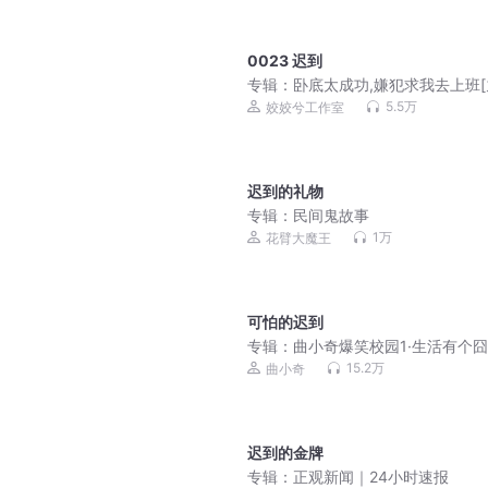
0023 迟到
专辑：
卧底太成功,嫌犯求我去上班[
零]|姣姣布丙火白夜
5.5万
姣姣兮工作室
迟到的礼物
专辑：
民间鬼故事
1万
花臂大魔王
可怕的迟到
专辑：
曲小奇爆笑校园1·生活有个囧
学生笑话|睡前故事
15.2万
曲小奇
迟到的金牌
专辑：
正观新闻｜24小时速报