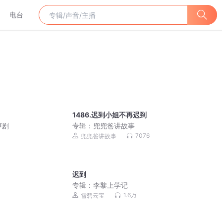
电台
1486.迟到小姐不再迟到
声剧
专辑：
兜兜爸讲故事
7076
兜兜爸讲故事
迟到
专辑：
李黎上学记
1.6万
雪碧云宝