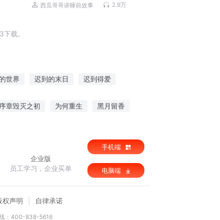
2.9万
西瓜哥哥讲睡前故事
3下载。
的世界
迟到的末日
迟到得爱
迟到的时光
迟来的爱情
最后一个情人节
序章毁灭之初
为何重生
黑月留香
了些什么
我的房东是女鬼
手机端
企业版
员工学习，企业买单
电脑端
版权声明
自律承诺
：400-838-5616