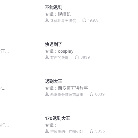
不能迟到
专辑：
脱缰凯
19.9万
迷你世界王将贺
快迟到了
方正
专辑：
cosplay
3839
有声的筱胖
迟到大王
少年
专辑：
西瓜哥哥讲故事
8039
西瓜哥哥讲睡前故事
170迟到大王
维打
专辑：
|精
3035
讲故事的小红帽姐姐