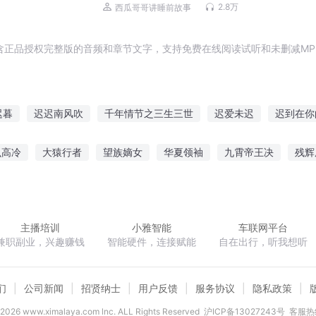
2.8万
西瓜哥哥讲睡前故事
含正品授权完整版的音频和章节文字，支持免费在线阅读试听和未删减MP
迟暮
迟迟南风吹
千年情节之三生三世
迟爱未迟
迟到在你
迟到的你
公子小女子来迟了
迟迟红日锦堂春
你的青春我
么高冷
大猿行者
望族嫡女
华夏领袖
九霄帝王决
残辉
迟爱
快斗与青子的情人节
婚心迟迟
庸群侠修仙传
剑当如人生
长的太可爱了怎么办
穿越之后我做
主播培训
小雅智能
车联网平台
兼职副业，兴趣赚钱
智能硬件，连接赋能
自在出行，听我想听
们
公司新闻
招贤纳士
用户反馈
服务协议
隐私政策
2026
www.ximalaya.com lnc. ALL Rights Reserved
沪ICP备13027243号
客服热线