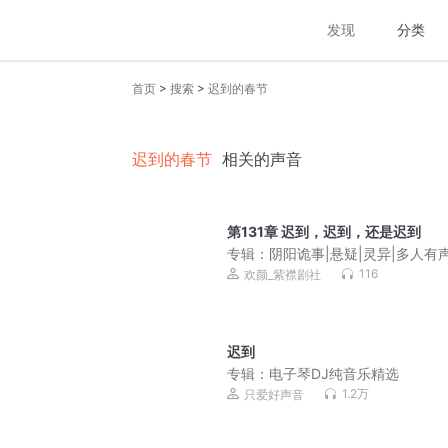
发现
分类
>
>
首页
搜索
迟到的春节
迟到的春节
相关的声音
第131章 迟到，迟到，还是迟到
专辑：
阴阳诡事|悬疑|灵异|多人有
116
欢颜_紫襟剧社
迟到
专辑：
电子琴DJ纯音乐精选
1.2万
只爱好声音