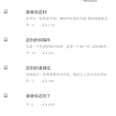
，我也迟到
谢谢你迟到
本书为《世界是平的》畅销书作者托马斯.弗里德曼极具抱负的一本书，也是各界领导人必读的一本书，在世界加速变化的这一刻，有什么大事正在发生，你更不该错过。这正是作者感受到并希望传递给我们的信息。由于科技呈现指数型发展，世界开始被具颠覆性的三大...
27
1.9万
迟到的间隔年
这是一个完美的旅行故事，这是一个独一无二的间隔年之旅！东东历尽艰险从东南亚到达印度，来到特里莎修女的仁爱之家做义工，在那里他遇到了来自日本的女孩沙弥香。当东东遇到沙弥香，旅途便充满了奇迹……
134
9107
迟到的逮捕证
专辑简介一段离奇事件为主线，煤炭工人马大夫从罪犯到英雄的双面人格，亦黑亦白的灰色人生，感情色彩浓厚，故事情节曲折生动。
17
1663
谢谢你迟到了
8
4296