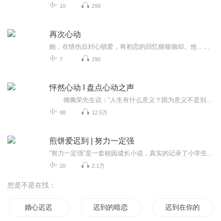
10
299
再次心动
她，在情伤后封心锁爱，将初恋的回忆狠狠抛却。他，曾在年少懵懂时弄丢挚爱，却在命运的漩涡中奋力挣扎只为重回她身边。一次意外的水上乐园重逢，让平静的心湖再起波澜。他帅气登场，强势介入她的生活，从邻居的贴心关怀到生活中的点滴陪伴，他步步紧逼，...
7
290
怦然心动 I 盘点心动之声
傳佩荣先生说：“人生有什么意义？因为意义不是别的，而是理解之可能性。我过这样的生活，以这种方式与人来往，这一切是可以理解的吗？如果说不出所以然，也就没有一个说法，那么我的人生就谈不上有什么意义，只是人云亦云，随俗浮沉，十六个字...
88
12.5万
煎饼爱迟到 | 努力一定强
“努力一定强”是一套校园成长小说，真实的记录了小学生有趣有教益的生活片段，比如如何让孩子不迟到，如何让孩子爱上学习，以及学生在校园发生的各种糗事、趣事等等。通过这些事例，指导孩子们培养好的学习习惯和生活习惯，同时也启发孩子父母如何做一名智慧的家长，更能让教育工作者了解儿童心理、掌握科学的教育方法。
20
2.1万
您是不是在找：
婚心迟迟
迟到的暗恋
迟到在你的世界