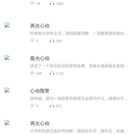
54
1886
再次心动
拒绝前任求和之后，我找闺蜜宿醉。一觉醒来我却躺在前任的怀里。 真丢人，明明跟他说了不会复合，还撮合了他和别人，最后我竟然睡了他。现在溜，如果他没醒，就当昨天晚上的事没发生，就死活不承认。偏偏我一抬手，他就醒了。「醒了？头疼吗？」他把我抱...
8
338
薇光心动
讲述了一个跌宕起伏的爱情故事。贵族女姚婷薇在美国归来后，与混混谢天威因一系列意外事件相遇并逐渐靠近。两人在相互试探与了解中萌生情愫，却因身份差异、早恋观念以及家庭背景的冲突而面临重重考验。故事以两人的感情坚守和成长为主线，交织着友情、家...
435
1.4万
心动预警
他和她，因为一场悬案而相遇又会因为什么，碰撞出不一样的火花
9
871
再次心动
大学时的爱恋美好而纯粹，因误会分手，两年后，机缘巧合再次相遇，再次心动。