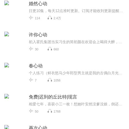
婚然心动
日更10集，每天12点准时更新。订阅才能收到更新提醒哦~【内容简介】一场联姻，没有婚礼，更没有新郎。新婚夜，她握着红色的结婚证，一个人独守空房。婚后，他处处找茬，她一忍再忍。可直到那个女人的归来，她才终于明白，原来自己才是这场感情里的第三者…...
114
2.4万
许你心动
初入霍氏集团当实习生的简初颜在欢迎会上喝得大醉，却接到母亲要求她嫁给杀猪匠获得百万彩礼给弟弟结婚买房的消息。为和家里断绝关系，简初颜答应结婚，但从没谈过恋爱的她不甘心将初夜给丑陋的杀猪匠，于是婚前怒点男模送初夜。次日简初颜和闪婚对象杀猪...
30
660
春心动
个人练习（鲜衣怒马少年郎型男主就是我的古偶白月光！！！）少年将军*娇软郡主
7
1056
免费|迟到的丘比特|现言
相爱七年，喜获小三一枚！想她叶安然没爹没娘，倒还有些骨气，大手一挥，签字离婚。有道是物极必反，否极泰来，自打从这婚姻的坟墓诈尸之后，她就开始了脚踩桃花的飞升之路……
50
1768
再次心动