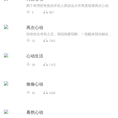
两个有理想有抱负年轻人因误会分开再度相遇再次心动
9
887
再次心动
拒绝前任求和之后，我找闺蜜宿醉。一觉醒来我却躺在前任的怀里？？？关于前任的广播剧，感谢支持，欢迎订阅~
10
7362
心动生活
38
7.6万
偷偷心动
46
1608
蓦然心动