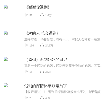
《谢谢你迟到》
52
1.6万
《对的人 总会迟到》
主播寄语：你要相信，总有一天，对的人会带着一腔热情穿过茫茫人海，来到你身边。他也许会迟到，但不会缺席。
166
24.6万
（原创）迟到妈妈的日记
我是一个迟到的妈妈，迟到来到孩子身边的妈妈。其实这只是个为了维持面子的说法，如果换一种直白的表述，我是个不负责任的妈妈。至少曾经是。 对于孩子，在我甚至还没有构想过生活中如果出现一个孩子那会是怎样的画面的时候，他突然一下子出现了。永远的bia在了我的生活里。 我是一个典型的心大B型血射手座。了解星座的人也许能想象出我可能得样子。从小到大被打上的标签就是贪玩儿，不着家，每一分钟都在不停的忙活，忙着工作，忙着玩儿。家对于我来说就是个青年旅馆。几乎每天都是半夜回家，灯都不用开从门口穿过客厅进入卧室，洗漱爬上床睡上几个小时第二天一大早满血满状态又开始一天打了鸡血一样的陀螺般的生活。开心，自由，随性，忙碌。 而孩子，在他还在我肚子里的时候，作为一个没有任何一点儿妊娠反应的我来说依然继续着我之前自由自在的作息规律，下了班以后玩儿到半夜回家，工作吃饭唱歌打球聚会。肚子越来越大，但我总能找到尽量灵巧的姿势来不妨碍我的各种闲不住的工作玩耍。。。直到到了日子，剖腹产手术时医生把他真的从我肚子里拿出来的时候我才相信，哦。。。原来我真的是怀孕了。 可能听到这里，你就有想骂我的冲动了吧，但这只是我不负责任的开始而已。 有了孩子，对我的生活冲击太大了。了解我的朋友可能会对此嗤之以鼻。因为我一直在用阿姨。从孩子出生的第一天，到现在为止。我宁可降低自己的生活质量也一定坚持把阿姨的工资发出来，因为我不知道该如何对待这个小生命。 我怕我没有自由了。。。 很多鸡汤里说，当一个女人有了自己的孩子她就会突然间变了。变得居家，变得有责任感，各种母性光辉闪闪发光。。。可是，我这个女人也变了。。。变得焦虑，不知道什么时候才能再出门旅游，去卡拉OK唱歌，和闺蜜们无时间节制的谈天说地。 孩子出生后的20天里，通乳治疗做了15次，我奋力的和母乳斗争过，可严重的乳腺炎和持续高烧，让医生也无奈的说，不行就喂奶粉吧。不想撒谎，当时我心里真的一点儿都没有感觉对不起孩子，类似于我的孩子好可怜不能喝母乳长大之类。。。而是，灵光一现，喂奶粉的话，是不是我就不用天天在家守着吸奶器挤奶了？我是不是可以出门了？想到这些，发着高烧的我当时应该笑得很由衷。 从喂奶中解脱的我，突然一下子轻松下来了。花了一周时间回奶成功后，我端详着在月嫂怀里那个我还不太认识的孩子，仔细的看来看去，很新鲜很有趣，但是真的我和他还不太熟的感觉。。。毕竟在见面的20天里，我都是在和我的乳腺炎作斗争，疼的天昏地暗，并没看清楚过他到底长啥样子。。。然后告别这个和我不太熟的孩子，转身冲出门跑出去玩儿了。玩儿的很开心，开心到，都忘了问问阿姨孩子怎么样，是不是一切都好。当回到家里的时候，看到阿姨的房间已经熄灯，孩子和阿姨已经睡下了。有了一点点自责，一点点想念，可第二天当自责和思念烟消云散后还是嘱咐好阿姨，转身出门了。 转眼几个月过去，带娃的技能我几乎都还不熟练，什么事都还得问阿姨，可度过了前四个月的合同期，阿姨该开始正常隔周周末休了。于是我终于惊慌失措忐忑不安的迎来了需要直接面对孩子的时刻。 不知道该和他说什么，不知道哭了的原因是什么，不知道拉完屎到底洗干净屁屁没有而一遍遍的再把尿布撕开看看，晚上要喂3次奶，所以我干脆不睡了。就侧卧在床上支着头等他下一次醒来或喝奶或还尿布。熬了两个晚上，终于把休假结束的阿姨盼了回来。心里就像被大赦了般的如释重负。带娃怎么这么可怕。。。书上说的满足感到底在哪里？我的母性光环到底在哪里？ 曾经一度，我特别自豪和爱炫耀的就是，我家的阿姨特别好，对孩子上心，负责。孩子和家交给阿姨特别的放心。也许，其实当时我炫耀时的听众们在心里都会默默的说，你是个不负责任的妈妈。只是当时的我，更恐惧带娃这件事，所以拼命的对阿姨好。关于孩子的问题，阿姨说的都对，只要不用我费心，阿姨可以决定一切事宜。客观的说，阿姨确实是个难得的好阿姨，她无奈于我对孩子的陪伴抗拒，无奈于我的贪玩儿，而更发自内心的疼爱我的孩子。这是这一年来我在努力归位为一个妈妈时阿姨和我聊天谈到的。而当时的我，并没有觉察。 随着孩子的长大，开始变得和人可以互动的时候，我突然慢慢觉得他可爱好玩儿，终于有了一点儿牵挂不舍得感觉。一点点妈妈的感觉。 可是，慢慢准备回归家庭生活的我，看到孩子的父亲依然保持着以前的自在生活，对孩子完全不闻不问时，我的心里又出现了不平衡，凭什么我就要在家陪孩子，凭什么我就不能出去玩儿，凭什么教育孩子的责任都在我一个人身上。。。于是，也许是报复性的，我又开始对家若即若离。 直到，由于种种原因，我们在孩子五岁的时候，结束了这段婚姻。孩子由我抚养，我开始努力归位，我才开始有强烈的愿望想要做一个负责任，认真对待孩子的妈妈，我迟到了，迟到了很久。不知道还能不能补救，但无论如何我要努力成为一个孩子眼里的好妈妈。值得依靠信赖的妈妈。 每个妈妈的育儿路上都有很多的困难，我的也一样，而且，很多困难是由于我的迟到归位，而亲手制造的。所以我想已某种方式记录下这些生活上的故事，有经验的分享，也有想要得到解惑的疑问，或不知所措的倾诉，无论哪种只有一个目的鞭策自己，时时刻刻陪伴孩子一起成长。 希望你你能陪我一起，听听我的故事，教我一些你的办法，讨论讨论孩子这个让人说不完的话题。
18
3834
迟到的深情比草贱秦浩宇
【收听须知】1、迟到的深情比草贱秦浩宇2、由于音频节目更新的比较慢，如想快速阅读小说文字版的全部章节，请在微信中搜索公/众/号【黑葡萄文学】，关注后，并在公/众/号中回复：【778】，便可快速阅读小说文字版全集。（注意：需要在公/众/号中回复才有效...
2
453