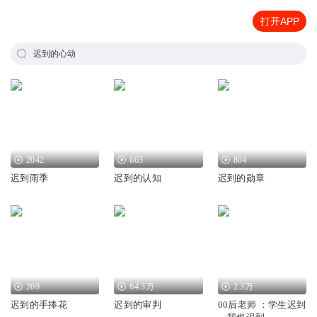
打开APP
迟到的心动
2042
663
804
迟到雨季
迟到的认知
迟到的勋章
269
64.3万
2.3万
迟到的手捧花
迟到的审判
00后老师 ：学生迟到