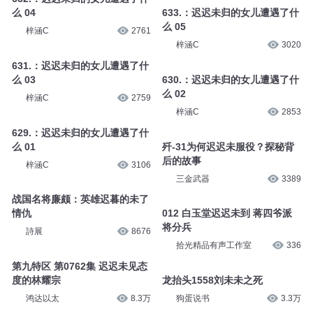
么 04
633.：迟迟未归的女儿遭遇了什
么 05
梓涵C
2761
梓涵C
3020
631.：迟迟未归的女儿遭遇了什
么 03
630.：迟迟未归的女儿遭遇了什
么 02
梓涵C
2759
梓涵C
2853
629.：迟迟未归的女儿遭遇了什
么 01
歼-31为何迟迟未服役？探秘背
后的故事
梓涵C
3106
三金武器
3389
战国名将廉颇：英雄迟暮的未了
情仇
012 白玉堂迟迟未到 蒋四爷派
将分兵
詩展
8676
拾光精品有声工作室
336
第九特区 第0762集 迟迟未见态
度的林耀宗
龙抬头1558刘未未之死
鸿达以太
8.3万
狗蛋说书
3.3万