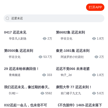
打开APP
迟爱未迟
0417 迟迟未见
第6682集 迟迟未到
华音凡人剧场
2万
怀谷文化
1.8万
第0500集 迟迟未到
秦吏-1081集 迟迟未到
怀谷文化
53.7万
阿波罗的小灶剧社
2万
29 迟迟未给林彪回信！
迟迟不觉066 未来老婆
青烽频道
333
钩子_Jzi
1.8万
我们迟迟未见，像过期的春天。
康熙大帝 77 迟迟未到！
DJ程一
5592
前门楼子九丈九
5.6万
032迟起一会儿，也未尝不可
《不负韶华》1469-迟迟未落下