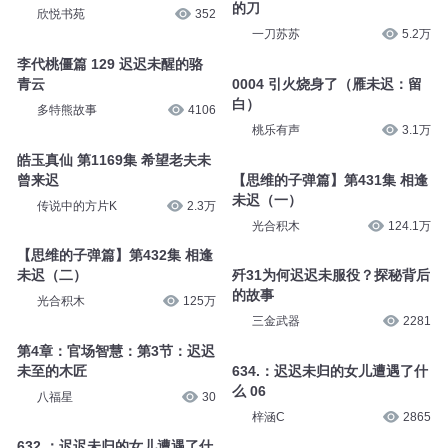
的刀
欣悦书苑
352
一刀苏苏
5.2万
李代桃僵篇 129 迟迟未醒的骆
青云
0004 引火烧身了（雁未迟：留
白）
多特熊故事
4106
桃乐有声
3.1万
皓玉真仙 第1169集 希望老夫未
曾来迟
【思维的子弹篇】第431集 相逢
未迟（一）
传说中的方片K
2.3万
光合积木
124.1万
【思维的子弹篇】第432集 相逢
未迟（二）
歼31为何迟迟未服役？探秘背后
的故事
光合积木
125万
三金武器
2281
第4章：官场智慧：第3节：迟迟
未至的木匠
634.：迟迟未归的女儿遭遇了什
么 06
八福星
30
梓涵C
2865
632.：迟迟未归的女儿遭遇了什