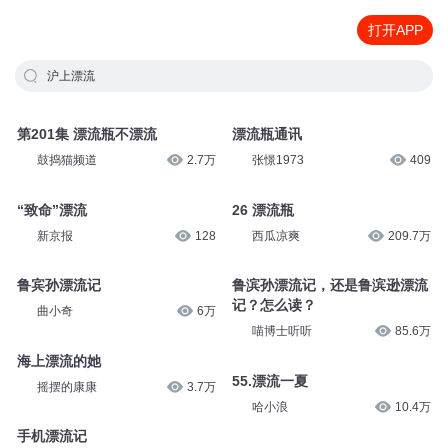
打开APP
沪上漂流
第201集 漂流瓶不漂流
漂流瓶通讯
鼓捣猫频道
2.7万
张憬1973
409
“致命”漂流
26 漂流瓶
新京报
128
西瓜凉爽
209.7万
鲁宾孙漂流记
鲁滨孙漂流记，还是鲁滨逊漂流
记？怎么读？
曲小奇
6万
喵博士听听
85.6万
海上漂流的她
55.漂流一夏