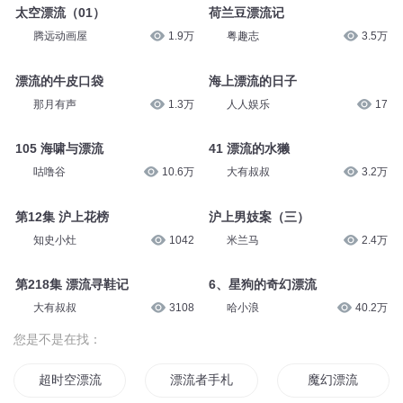
的漂流瓶
1263 沪上洋房
星星帮成长大百科
3.8万
演播人骨头
15.1万
太空漂流（03）
太空漂流（02）
腾远动画屋
1.7万
腾远动画屋
1.7万
太空漂流（01）
荷兰豆漂流记
腾远动画屋
1.9万
粤趣志
3.5万
漂流的牛皮口袋
海上漂流的日子
那月有声
1.3万
人人娱乐
17
105 海啸与漂流
41 漂流的水獭
咕噜谷
10.6万
大有叔叔
3.2万