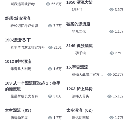
摇摆的康康
3.7万
哈小浪
10.4万
手机漂流记
1650 漂流大陆
叫我远哥就行dy
65.8万
咕噜谷
3.6万
舒眠-城市漂流
破案的漂流瓶
轻松记忆考证知识
7.7万
非凡文化
1.1万
190-漂流记-下
3149 孤独漂流
喜羊羊与灰太狼官方号
2101
一羽千钧
2791
1012 时空漂流
15.宇宙漂流
华音凡人剧场
1.6万
植物大战僵尸官方频
52.7万
道
109 从一个漂流瓶说起 1：抢手