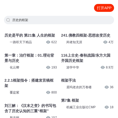
打开APP
历史的框架
历史是平的 第21集 人生的框架
241.佛教四框架-思想改变历史
一路听天下精品
622
闲者知无涯
4万
第一章：治疗框架：01.理论背
116上古史-春秋战国/东方大国
景与历史
齐国历史框架
化云卿
193
游学中华
8.9万
2.2.1框架指令：搭建发言稿框
框架手法
架
眉坞老农的万卷楼
36
覆盆紫
800
第7集 框架
刘三解：《汉末之变》的书写包
机械工业出版社CMP
18
含了历史认知的三重“框架”
新京报
157