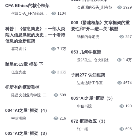
CFA Ethics的核心框架
会说话的石头_剧有范
2929
何旋CFA_FRM金融讲
1104
堂
008《搭建框架》文章框架的重
科普｜《信息简史》：一部人类
要性和“开—进—关”模型
闯入信息洪流的历史，一个看待
纸糊的母老虎
257
信息的全新框架
喜马讲书
7.1万
053 几何学框架
云祁先生_仓央剧社
1.4万
踏星6513章 框架 下
伍壹先生
2.2万
子爵277 认知框架
边走边听工作室
4674
把所有的框架丢掉
陈昌文创业商学院_二
509
005“AI之屋”框架（5）
中信书院
190
004“AI之屋”框架（4）
中信书院
216
072 框架效应（3）
张一摇
696
003“AI之屋”框架（3）