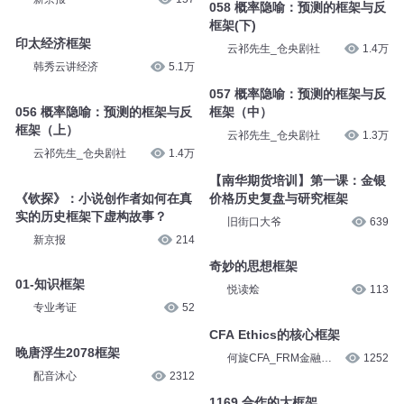
058 概率隐喻：预测的框架与反
框架(下)
印太经济框架
云祁先生_仓央剧社
1.4万
韩秀云讲经济
5.1万
057 概率隐喻：预测的框架与反
056 概率隐喻：预测的框架与反
框架（中）
框架（上）
云祁先生_仓央剧社
1.3万
云祁先生_仓央剧社
1.4万
【南华期货培训】第一课：金银
《钦探》：小说创作者如何在真
价格历史复盘与研究框架
实的历史框架下虚构故事？
旧街口大爷
639
新京报
214
奇妙的思想框架
01-知识框架
悦读烩
113
专业考证
52
CFA Ethics的核心框架
晚唐浮生2078框架
何旋CFA_FRM金融讲
1252
堂
配音沐心
2312
1169 合作的大框架