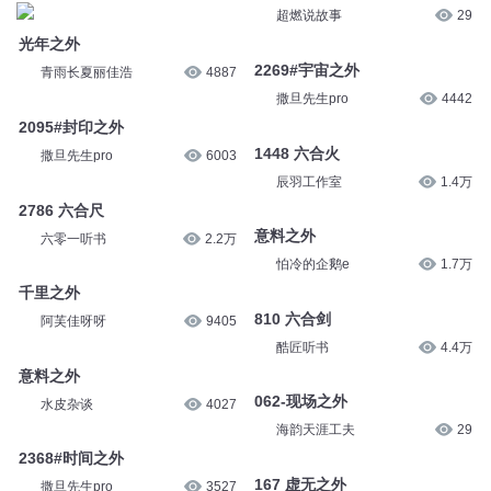
曲小奇
26.1万
一壶酒醉不了月
1.2万
宇宙之外
光年之外
超燃说故事
29
青雨长夏丽佳浩
4887
2269#宇宙之外
2095#封印之外
撒旦先生pro
4442
撒旦先生pro
6003
1448 六合火
2786 六合尺
辰羽工作室
1.4万
六零一听书
2.2万
意料之外
千里之外
怕冷的企鹅e
1.7万
阿芙佳呀呀
9405
810 六合剑