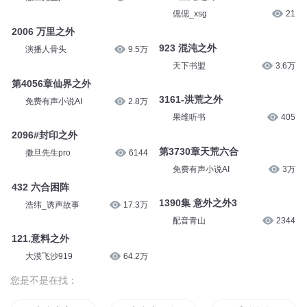
意料之外
酷匠听书
4.4万
水皮杂谈
4027
062-现场之外
2368#时间之外
海韵天涯工夫
29
撒旦先生pro
3527
167 虚无之外
2006 万里之外
偲偲_xsg
21
演播人骨头
9.5万
923 混沌之外
第4056章仙界之外
天下书盟
3.6万
免费有声小说AI
2.8万
3161-洪荒之外
2096#封印之外
果维听书
405
撒旦先生pro
6144
第3730章天荒六合