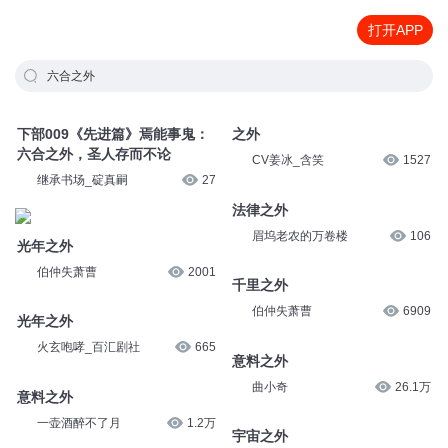
打开APP
六合之外
下部009《先进篇》焉能事鬼：
之外
六合之外，圣人存而不论
CV姜冰_含笑
1527
继承书场_碇真嗣
27
法律之外
光年之外
眉坞老农的万卷楼
106
伯仲失萧曹
2001
千里之外
光年之外
伯仲失萧曹
6909
火玄咆哮_百汇剧社
665
意料之外
意料之外