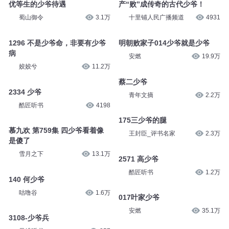
优等生的少爷待遇
产“败”成传奇的古代少爷！
蜀山御令
3.1万
十里铺人民广播频道
4931
1296 不是少爷命，非要有少爷
明朝败家子014少爷就是少爷
病
安燃
19.9万
姣姣兮
11.2万
蔡二少爷
2334 少爷
青年文摘
2.2万
酷匠听书
4198
175三少爷的腿
慕九欢 第759集 四少爷看着像
王封臣_评书名家
2.3万
是傻了
雪月之下
13.1万
2571 高少爷
酷匠听书
1.2万
140 何少爷
咕噜谷
1.6万
017叶家少爷
安燃
35.1万
3108-少爷兵