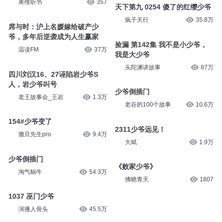
果维听书
357
天下第九 0254 傻了的红缨少爷
疯子天行
35.8万
席与时：沪上名媛嫁给破产少
爷，多年后逆袭成为人生赢家
捡漏 第142集 我不是小少爷，
温读FM
37万
我是大少爷
头陀渊讲故事
87万
四川刘汉16、27诬陷岩少爷S
人，岩少爷叫号
少爷倒插门
老王故事会_王岩
1.3万
老谷的100个故事
10.6万
154#少爷变了
2311少爷远见！
撒旦先生pro
9.4万
大斌
1.9万
少爷倒插门
《败家少爷》
淘气蜗牛
54.3万
拂晓青天
1807
1037 巫门少爷
演播人骨头
45.5万