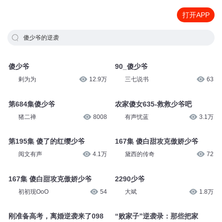
打开APP
傻少爷的逆袭
傻少爷
90_傻少爷
剌为为
12.9万
三七说书
63
第684集傻少爷
农家傻女635-救救少爷吧
猪二禅
8008
有声忧蓝
3.1万
第195集 傻了的红缨少爷
167集 傻白甜攻克傲娇少爷
阅文有声
4.1万
黛西的传奇
72
167集 傻白甜攻克傲娇少爷
2290少爷
初初现OoO
54
大斌
1.8万
刚准备高考，离婚逆袭来了098
“败家子”逆袭录：那些把家