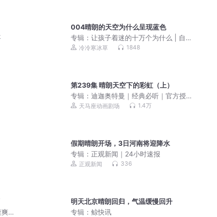
004晴朗的天空为什么呈现蓝色
事
专辑：
让孩子着迷的十万个为什么 | 自
然与科技 | 科普大百科
1848
冷冷寒冰草
第239集 晴朗天空下的彩虹（上）
专辑：
迪迦奥特曼｜经典必听｜官方授
权【天马座动画剧场】
1.4万
天马座动画剧场
假期晴朗开场，3日河南将迎降水
专辑：
正观新闻｜24小时速报
336
正观新闻
明天北京晴朗回归，气温缓慢回升
渣爽
专辑：
鲸快讯