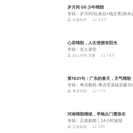
岁月间 06 少年晴朗
专辑：
岁月间|杜炎喆×钱文青|静水
著|校园|双男主
2.4万
长佩有声
心若晴朗，人生便拥有阳光
专辑：
女人课堂
1.8万
如心光明_清馨
第1631句：广东的春天，天气晴朗
专辑：
粤语教程-粤语零基础启蒙30
句
1.7万
粤语学院
河南晴朗继续，早晚出门需添衣
专辑：
正观新闻｜24小时速报
335
正观新闻