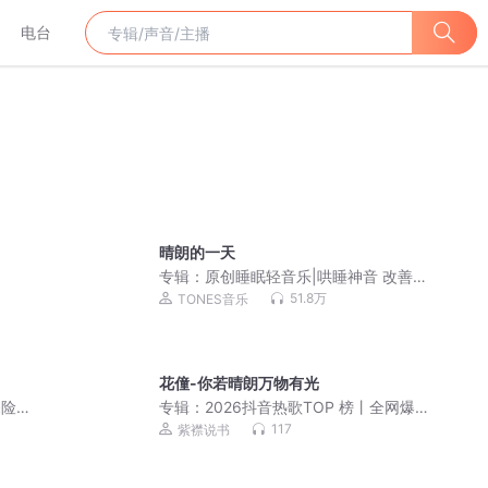
电台
晴朗的一天
专辑：
原创睡眠轻音乐|哄睡神音 改善睡
眠 缓解焦虑抑郁
51.8万
TONES音乐
花僮-你若晴朗万物有光
险 |
专辑：
2026抖音热歌TOP 榜丨全网爆款
神曲丨无损纯享
117
紫襟说书