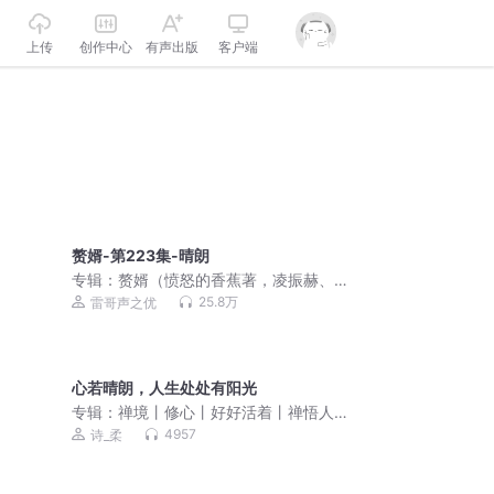
上传
创作中心
有声出版
客户端
赘婿-第223集-晴朗
专辑：
赘婿（愤怒的香蕉著，凌振赫、
杜炎喆领衔精品有声剧）
25.8万
雷哥声之优
心若晴朗，人生处处有阳光
专辑：
禅境丨修心丨好好活着丨禅悟人
生
4957
诗_柔