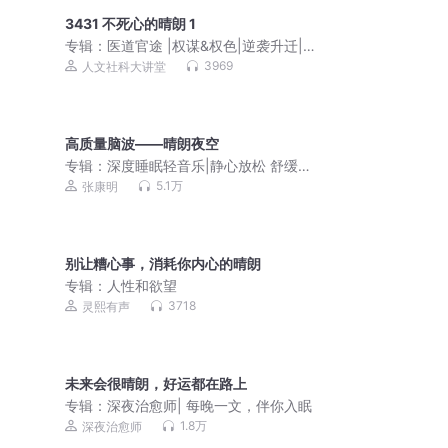
3431 不死心的晴朗 1
专辑：
医道官途 |权谋&权色|逆袭升迁|
平步青云
3969
人文社科大讲堂
高质量脑波——晴朗夜空
专辑：
深度睡眠轻音乐|静心放松 舒缓疲
劳 有效助睡眠
5.1万
张康明
别让糟心事，消耗你内心的晴朗
专辑：
人性和欲望
3718
灵熙有声
未来会很晴朗，好运都在路上
专辑：
深夜治愈师| 每晚一文，伴你入眠
1.8万
深夜治愈师