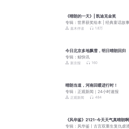
《晴朗的一天》| 凯迪克金奖
专辑：
世界获奖绘本 | 经典童话故
1.8万
嘉木伴读
今日北京多地飘雪，明日晴朗回归
专辑：
鲸快讯
160
新京报
晴朗当道，河南回暖进行时！
专辑：
正观新闻｜24小时速报
484
正观新闻
《风华鉴》2121-今天天气真晴朗啊
专辑：
风华鉴丨古言双重生复仇虐