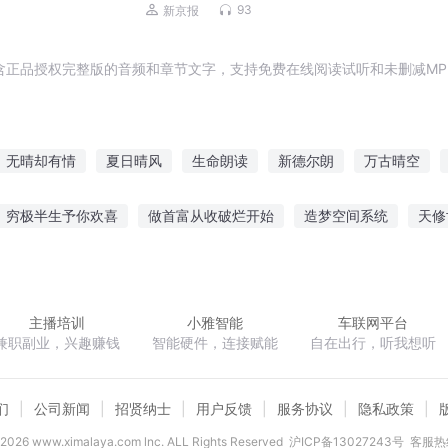
93
新京报
含正品授权完整版的音频和章节文字，支持免费在线阅读试听和未删减MP
无晴却有情
夏日晴风
生命朗读
新德尔朗
万古晴空
朗月笑长空
明朗天涯
末世晴天
她说少年如晴歌
以晴天
穷极半生予你欢喜
做首富从收破烂开始
造梦空间系统
天修
道
宁尘主角
天域霸途
灵异直播间冥王老公宠宠宠
终极魔
主播培训
小雅智能
车联网平台
兼职副业，兴趣赚钱
智能硬件，连接赋能
自在出行，听我想听
们
公司新闻
招贤纳士
用户反馈
服务协议
隐私政策
2026
www.ximalaya.com lnc. ALL Rights Reserved
沪ICP备13027243号
客服热线