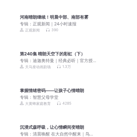
河南晴朗继续！明晨中部、南部有雾
专辑：
正观新闻｜24小时速报
390
正观新闻
第240集 晴朗天空下的彩虹（下）
专辑：
迪迦奥特曼｜经典必听｜官方授
权【天马座动画剧场】
1.3万
天马座动画剧场
掌握情绪密码——让孩子心情晴朗
专辑：
智慧父母学堂
4285
大黄蜂家庭教育
沉浸式森呼吸，让心情瞬间变晴朗
专辑：
清晨唤醒 在大自然中醒来｜鸟鸣