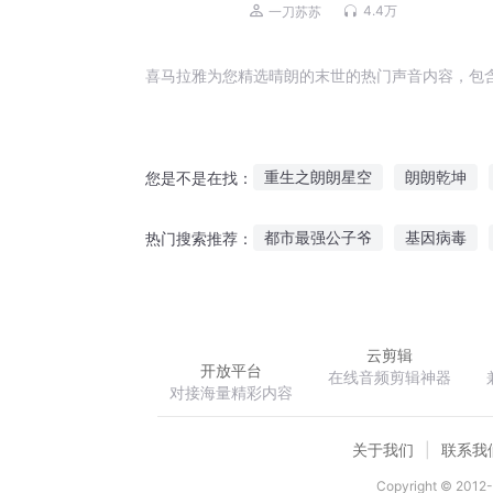
文丨一刀苏苏 | VIP免费多人有声剧
4.4万
一刀苏苏
喜马拉雅为您精选晴朗的末世的热门声音内容，包
重生之朗朗星空
朗朗乾坤
您是不是在找：
清风朗月
风清朗悦不如你
都市最强公子爷
基因病毒
热门搜索推荐：
彬彬男朗朗女
徐朗的世界
卡牌大陆之卡牌之王
凌驾万
云剪辑
开放平台
在线音频剪辑神器
对接海量精彩内容
关于我们
联系我
Copyright © 2012-