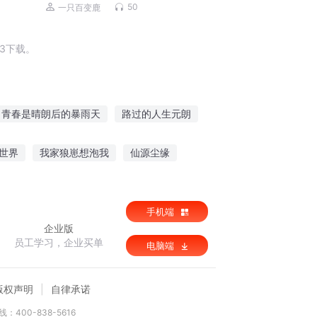
治愈 白噪音ASMR
50
一只百变鹿
3下载。
青春是晴朗后的暴雨天
路过的人生元朗
为名
木朗修仙传
还你一场朗月清风
世界
我家狼崽想泡我
仙源尘缘
术
农本是道
手机端
企业版
员工学习，企业买单
电脑端
版权声明
自律承诺
：400-838-5616