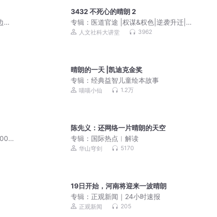
3432 不死心的晴朗 2
边原
专辑：
医道官途 |权谋&权色|逆袭升迁|
平步青云
3962
人文社科大讲堂
晴朗的一天 |凯迪克金奖
专辑：
经典益智儿童绘本故事
1.2万
喵喵小仙
陈先义：还网络一片晴朗的天空
00
专辑：
国际热点︱解读
5170
华山穹剑
19日开始，河南将迎来一波晴朗
专辑：
正观新闻｜24小时速报
205
正观新闻