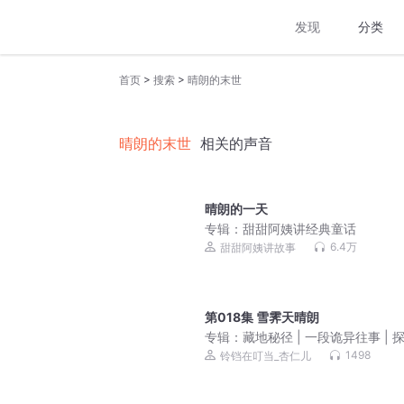
发现
分类
>
>
首页
搜索
晴朗的末世
晴朗的末世
相关的声音
晴朗的一天
专辑：
甜甜阿姨讲经典童话
6.4万
甜甜阿姨讲故事
第018集 雪霁天晴朗
专辑：
藏地秘径 | 一段诡异往事 | 探
恐怖悬疑 | 时间之井
1498
铃铛在叮当_杏仁儿