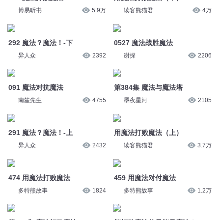
091 魔法对抗魔法
第384集 魔法与魔法塔
南笙先生
4755
墨夜星河
2105
291 魔法？魔法！-上
用魔法打败魔法（上）
异人众
2432
读客熊猫君
3.7万
474 用魔法打败魔法
459 用魔法对付魔法
多特熊故事
1824
多特熊故事
1.2万
第322集 魔法打败魔法
能打败魔法的只能是魔法！
初九同学_青羽九方
1105
个成功个v尺寸
13.2万
只有魔法才能打败魔法
2004 打败魔法的只有魔法
陈翔六点半
1732
神奇喵喵谷
2228
魔法
魔法
三七说书
44
小龙女99
586