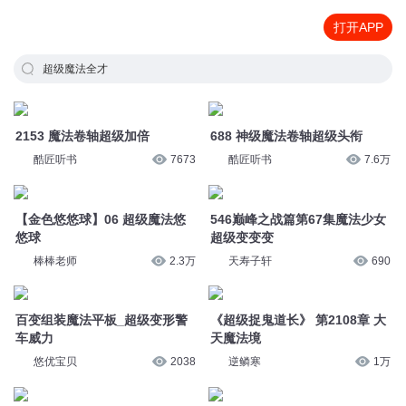
打开APP
超级魔法全才
2153 魔法卷轴超级加倍
688 神级魔法卷轴超级头衔
酷匠听书
7673
酷匠听书
7.6万
【金色悠悠球】06 超级魔法悠
546巅峰之战篇第67集魔法少女
悠球
超级变变变
棒棒老师
2.3万
天寿子轩
690
百变组装魔法平板_超级变形警
《超级捉鬼道长》 第2108章 大
车威力
天魔法境
悠优宝贝
2038
逆鳞寒
1万
巅峰之战篇 第67集 魔法少女：
捣蛋头第4季！【金色悠悠球】
超级变变变
06 超级魔法悠悠球
奇喵君故事
2.9万