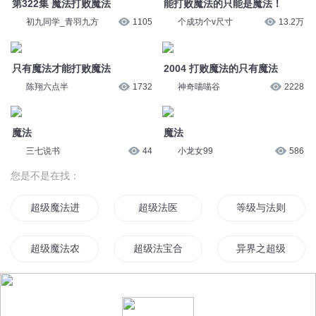
您是不是在找：
超级魔法进化系统
超级法医
等级与法则
超级魔法农场系统
超级法宝合器
异界之超级魔法师
神级法器
从满级开始的魔法师生活
重生之神级魔法师
发个高级魔法吓他们
都市超级大法师
超级魔法高校
© 2014-
2026
喜马拉雅 版权所有
最强功法升级系统
一心多用的超神级魔幻法师
重生之神级大法师
超级魔法系统
超级法坦
超级道法传承系统
神级亡法
超级黑魔法师