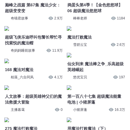
棒棒老师
1184
超级飞侠乐迪呼叫包警长帮忙寻
魔法打败魔法
找紫悦的魔法帽
雪碧云宝
2.6万
奇妈妈睡前故事
11.9万
仙女到来 魔法棒之争_乐高超级
168 魔法对魔法
英雄崛起
柏落_六合同风
4.1万
悠优宝贝
197
人文故事：超级英雄神父们的魔
第一百八十七集 超级魔法能量
法救援大冒险
电池 | 小猪屏蓬
主播暮霭
0
小猪屏蓬
16.3万
275 魔法打败魔法
用魔法打败魔法（下）
博易听书
5.9万
读客熊猫君
4万
292 魔法？魔法！-下
0527 魔法战胜魔法
异人众
2392
谢探
2206