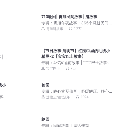
713轮回| 霄旭民间故事 | 鬼故事
专辑：
霄旭午夜故事：365个悬疑民间
故事 | 鬼故事 恐怖故事
1.7万
霄旭讲故事
【节日故事·清明节】红围巾里的毛线小
精灵-2【宝宝巴士故事】
|
专辑：
4-7岁睡前故事 | 宝宝巴士故事·哄
睡童话大全
7万
宝宝巴士
线小
轮回
专辑：
静心古琴仙音｜舒缓解压、静心
疗愈纯音乐
事·哄
1924
过往云烟的流年
轮回
专辑：
民间故事｜鬼话连篇