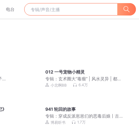
电台
012 一号宠物小精灵
子九
专辑：
玄术圈大“毒瘤” | 风水灵异 | 都市
都市
爽文
6.4万
小北啊BB
记》
941 轮回的故事
专辑：
穿成反派崽崽们的恶毒后娘丨古
言穿越爽文丨甜宠种田
】
1.7万
博易听书