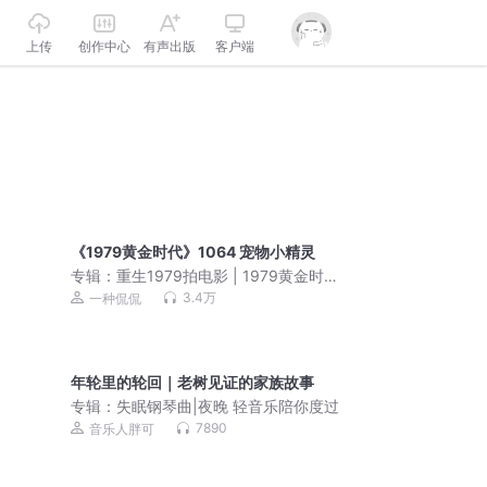
上传
创作中心
有声出版
客户端
《1979黄金时代》1064 宠物小精灵
专辑：
重生1979拍电影 | 1979黄金时代
| | 一种侃侃作品 | 多人有声剧
3.4万
一种侃侃
年轮里的轮回｜老树见证的家族故事
专辑：
失眠钢琴曲|夜晚 轻音乐陪你度过
7890
音乐人胖可