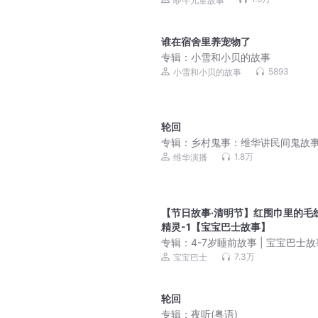
咿牛儿童故事
谁在宿舍里养宠物了
专辑：
小雪和小贝的故事
5893
小雪和小贝的故事
轮回
专辑：
乡村鬼事：维华讲民间鬼故事 
恐怖故事
1.8万
维华演播
【节日故事·清明节】红围巾里的毛
精灵-1【宝宝巴士故事】
专辑：
4-7岁睡前故事 | 宝宝巴士故
睡童话大全
7.3万
宝宝巴士
轮回
专辑：
夜听(粤语)