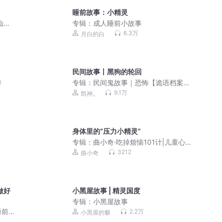
睡前故事：小精灵
仙鬼
专辑：
成人睡前小故事
6.3万
月白的白
民间故事丨黑狗的轮回
季
专辑：
民间鬼故事｜恐怖【诡语档案
馆】凯神播讲
9.1万
凯神_
身体里的“压力小精灵”
专辑：
曲小奇·吃掉烦恼101计|儿童心理
故事|校园故事
3212
曲小奇
做好
小黑屋故事 | 精灵国度
专辑：
小黑屋故事
睡前
2.2万
小黑屋的貘