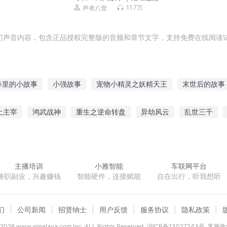
11.7万
声者八壹
门声音内容，包含正品授权完整版的音频和章节文字，支持免费在线阅读试
春里的小故事
小强故事
宠物小精灵之妖精天王
末世后的故事
精灵血
宠物小精灵之精灵系统
田螺精的故事
她的故事
他
土主宰
鸿武战神
重生之逆命转盘
异劫风云
乱世三千
会
宠物小精灵之最强精灵
精灵宝可梦之风的故事
强者故事
说不清的过去
执掌神座
赛尔号之流星许诺
老奶奶的重生之路
主播培训
小雅智能
车联网平台
兼职副业，兴趣赚钱
智能硬件，连接赋能
自在出行，听我想听
们
公司新闻
招贤纳士
用户反馈
服务协议
隐私政策
2026
www.ximalaya.com lnc. ALL Rights Reserved
沪ICP备13027243号
客服热线