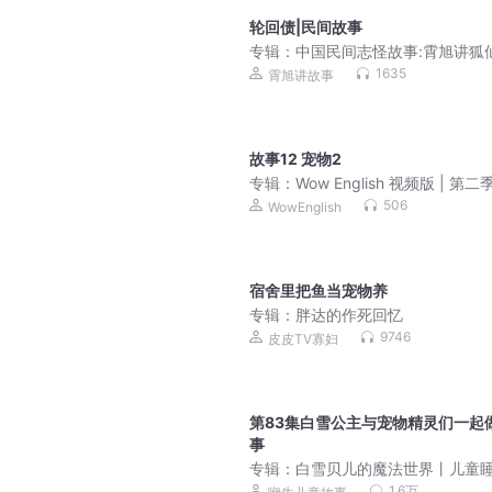
轮回债|民间故事
专辑：
中国民间志怪故事:霄旭讲狐
怪那些事儿|鬼故事 恐怖故事 聊斋
1635
霄旭讲故事
故事12 宠物2
专辑：
Wow English 视频版 | 第二
506
WowEnglish
宿舍里把鱼当宠物养
专辑：
胖达的作死回忆
9746
皮皮TV寡妇
第83集白雪公主与宠物精灵们一起
事
专辑：
白雪贝儿的魔法世界丨儿童
丨童话故事丨成长冒险
1.6万