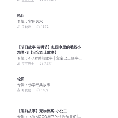
宝宝巴士
轮回
专辑：
实用风水
1372
孟鹤峰
【节日故事·清明节】红围巾里的毛线小
精灵-3【宝宝巴士故事】
专辑：
4-7岁睡前故事 | 宝宝巴士故事·哄
睡童话大全
7.2万
宝宝巴士
轮回
专辑：
佛学经典故事
1.5万
叶梳晨
【睡前故事】宠物档案-小公主
专辑：
飞狗MOCO与它的快乐源泉们|趣