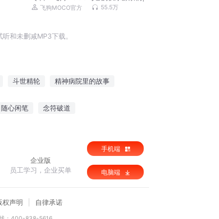
味爆笑生活记
55.5万
飞狗MOCO官方
听和未删减MP3下载。
斗世精轮
精神病院里的故事
的故事不精彩
一只猫的故事
随心闲笔
念符破道
上戏精了故宫
我家王妃甜甜哒
手机端
企业版
员工学习，企业买单
电脑端
版权声明
自律承诺
：400-838-5616