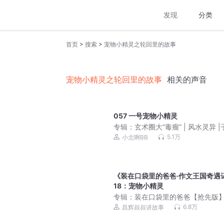
发现
分类
>
>
首页
搜索
宠物小精灵之轮回里的故事
宠物小精灵之轮回里的故事
相关的声音
057 一号宠物小精灵
专辑：
玄术圈大“毒瘤” | 风水灵异 |
&月影领衔丨八千里路旁白丨双男主
5.1万
小北啊BB
爽文
《装在口袋里的爸爸·作文王国奇遇
18：宠物小精灵
专辑：
装在口袋里的爸爸【抢先版
6.8万
昌辉叔叔讲故事