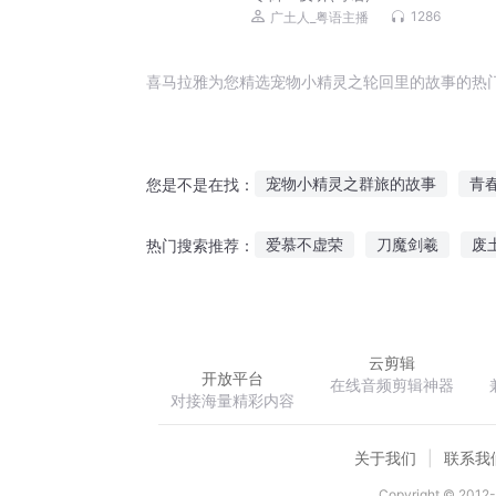
1286
广土人_粤语主播
喜马拉雅为您精选宠物小精灵之轮回里的故事的热
宠物小精灵之群旅的故事
青
您是不是在找：
雨轮回之贰龙江故事
精灵之
爱慕不虚荣
刀魔剑羲
废
热门搜索推荐：
中外科学家故事精讲
故事小
娇妻火辣辣黑客老公别太狂
云剪辑
开放平台
在线音频剪辑神器
对接海量精彩内容
关于我们
联系我
Copyright © 2012-