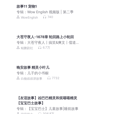
故事11 宠物1
专辑：
Wow English 视频版 | 第二季
740
WowEnglish
大苍守夜人-1678章 轮回路上小轮回
专辑：
大苍守夜人丨搞笑&爽文丨儒道流
丨多人有声剧
6.7万
鲲鹏剧社
晚安故事 精灵小叶儿
专辑：
儿子的小书橱
7732
白杨叔叔讲故事
【友谊故事】凶巴巴精灵和笑嘻嘻精灵
【宝宝巴士故事】
专辑：
【宝宝巴士】儿童故事|睡前故事
306.8万