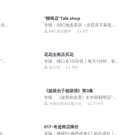
“聊商店”Talk shop
台生
专辑：
BBC地道英语（含双语字幕笔
记）
8万
BBC英语教学
花花去商店买花
”绘
专辑：
绕口令1000首 | 每天1分钟，有声
基本功
463
俊天明
《超级虫子超级强》第3集
专辑：
《波西和皮普》&“外研聪明豆”绘
本故事音频讲播合集
21.4万
外研社阅读出版分社
617-奇迹商店降价
刷新
专辑：
猫砚白·御兽传奇2 | 励志成长 |猫