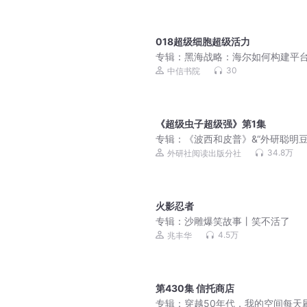
018超级细胞超级活力
专辑：
黑海战略：海尔如何构建平
态系统
30
中信书院
《超级虫子超级强》第1集
专辑：
《波西和皮普》&“外研聪明豆
本故事音频讲播合集
34.8万
外研社阅读出版分社
火影忍者
专辑：
沙雕爆笑故事丨笑不活了
4.5万
兆丰华
第430集 信托商店
专辑：
穿越50年代，我的空间每天