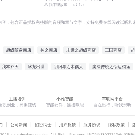
指丨
不理故事
1万
猫不理故事
内容，包含正品授权完整版的音频和章节文字，支持免费在线阅读试听和未
超级随身商店
神之商店
末世之超级商店
三国商店
超
末日之我的超级商店
我在修仙界开商店
世界商店
万物商店
我本齐天
冰龙出世
阴阳界之木偶人
魔法传说之命运囧途
三界商店系统
修仙级宠物店
末日统治之超级商店
丹道武皇
水妖王传
自由人永生的神
佛门世尊
大漠冷面
主播培训
小雅智能
车联网平台
兼职副业，兴趣赚钱
智能硬件，连接赋能
自在出行，听我想听
们
公司新闻
招贤纳士
用户反馈
服务协议
隐私政策
2026
www.ximalaya.com lnc. ALL Rights Reserved
沪ICP备13027243号
客服热线