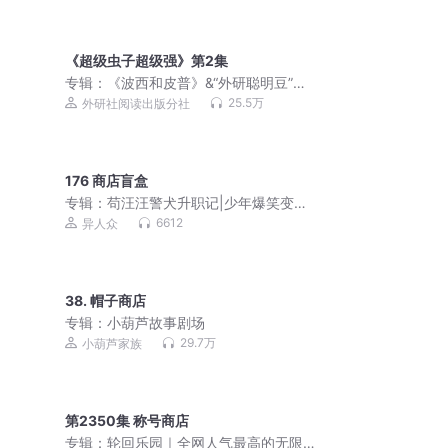
《超级虫子超级强》第2集
专辑：
《波西和皮普》&“外研聪明豆”绘
本故事音频讲播合集
25.5万
外研社阅读出版分社
176 商店盲盒
专辑：
苟汪汪警犬升职记|少年爆笑变狗|
千面世界|侦探推理
6612
异人众
38. 帽子商店
专辑：
小葫芦故事剧场
29.7万
小葫芦家族
第2350集 称号商店
专辑：
轮回乐园｜全网人气最高的无限