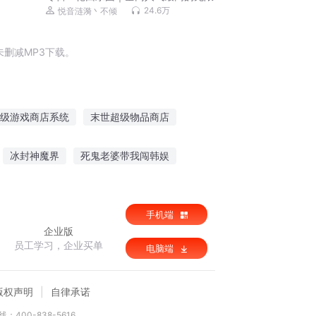
流
24.6万
悦音涟漪丶不倾
删减MP3下载。
级游戏商店系统
末世超级物品商店
超级仙店
地狱时代之超级商店
冰封神魔界
死鬼老婆带我闯韩娱
刘无敌
放开这个女土匪
手机端
企业版
员工学习，企业买单
电脑端
版权声明
自律承诺
：400-838-5616