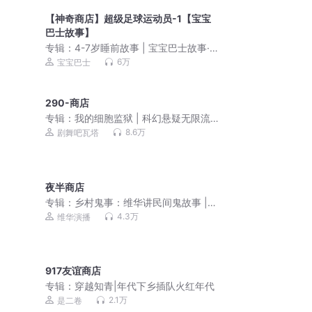
【神奇商店】超级足球运动员-1【宝宝
巴士故事】
专辑：
4-7岁睡前故事 | 宝宝巴士故事·哄
睡童话大全
6万
宝宝巴士
290-商店
专辑：
我的细胞监狱 | 科幻悬疑无限流 |
3D精品多人剧
8.6万
剧舞吧瓦塔
夜半商店
专辑：
乡村鬼事：维华讲民间鬼故事 |
恐怖故事
4.3万
维华演播
917友谊商店
专辑：
穿越知青|年代下乡插队火红年代
2.1万
是二卷