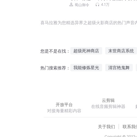
物资丨家长里短＆怀旧年代＆金手
4.1万
蜀山御令
VIP免费多人
喜马拉雅为您精选异界之超级火影商店的热门声音
超级死神商店
末世商店系统
您是不是在找：
奇跡商店的店员
噩梦商店
我能修炼星光
清宫艳鬼舞
热门搜索推荐：
我在斗罗开王者商店的日子
我的非凡人生江浩方晓王佳妮
云剪辑
开放平台
在线音频剪辑神器
对接海量精彩内容
关于我们
联系我
Copyright © 2012-