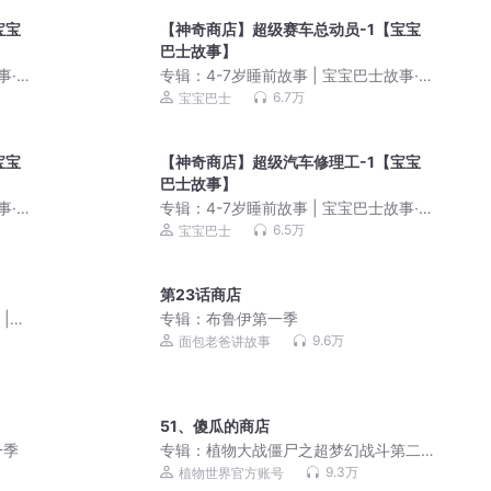
宝宝
【神奇商店】超级赛车总动员-1【宝宝
巴士故事】
事·哄
专辑：
4-7岁睡前故事 | 宝宝巴士故事·哄
睡童话大全
6.7万
宝宝巴士
宝宝
【神奇商店】超级汽车修理工-1【宝宝
巴士故事】
事·哄
专辑：
4-7岁睡前故事 | 宝宝巴士故事·哄
睡童话大全
6.5万
宝宝巴士
第23话商店
 |猫
专辑：
布鲁伊第一季
9.6万
面包老爸讲故事
51、傻瓜的商店
一季
专辑：
植物大战僵尸之超梦幻战斗第二
季
9.3万
植物世界官方账号