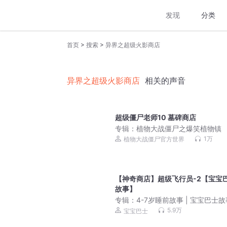
发现
分类
>
>
首页
搜索
异界之超级火影商店
异界之超级火影商店
相关的声音
超级僵尸老师10 墓碑商店
专辑：
植物大战僵尸之爆笑植物镇
1万
植物大战僵尸官方世界
【神奇商店】超级飞行员-2【宝宝
故事】
专辑：
4-7岁睡前故事 | 宝宝巴士故
睡童话大全
5.9万
宝宝巴士