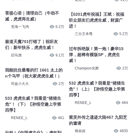
菩提心语｜清理自己（牛劲不
【0201虎年祝福】王斌：祝福
减，虎虎再生威）
听众朋友们虎虎生威，财源广
进！
苍海一飞鸿
6.2万
三分王本尊
5.2万
极道天魔701打错了｜祝听友
们：新年快乐，虎虎生威！
过年拆绝版！第一炮！豪华15
弹，超稀有横版SP，虎虎生
叨马澹
9.1万
威！
Champion光辉
2万
我能抗住最毒的打 1661 太上的
n个马甲（祝大家虎虎生威！）
532 虎虎生威？我看是“猪猪生
司徒小大大
2万
危”！（上）【孙悟空趣上学第
四季】
533 虎虎生威？我看是“猪猪生
RENEE_L
464
危”！（下）【孙悟空趣上学第
四季】
紫灵外传之遗迹大陆467 九阳芝
RENEE_L
461
的邀请
锋叔叔
4835
社科 |《中国虎文化》：虎年到