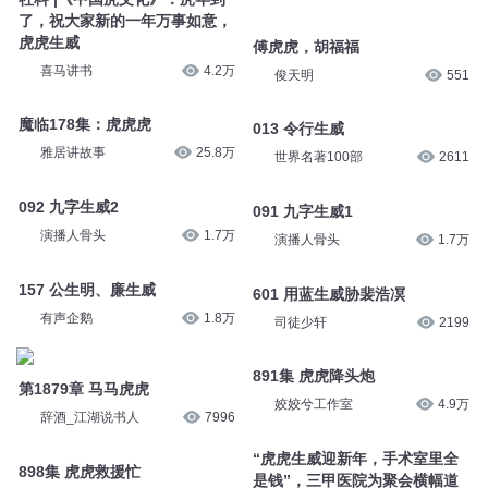
了，祝大家新的一年万事如意，
虎虎生威
傅虎虎，胡福福
喜马讲书
4.2万
俊天明
551
魔临178集：虎虎虎
013 令行生威
雅居讲故事
25.8万
世界名著100部
2611
092 九字生威2
091 九字生威1
演播人骨头
1.7万
演播人骨头
1.7万
157 公生明、廉生威
601 用蓝生威胁裴浩凕
有声企鹅
1.8万
司徒少轩
2199
891集 虎虎降头炮
第1879章 马马虎虎
姣姣兮工作室
4.9万
辞酒_江湖说书人
7996
“虎虎生威迎新年，手术室里全
898集 虎虎救援忙
是钱”，三甲医院为聚会横幅道