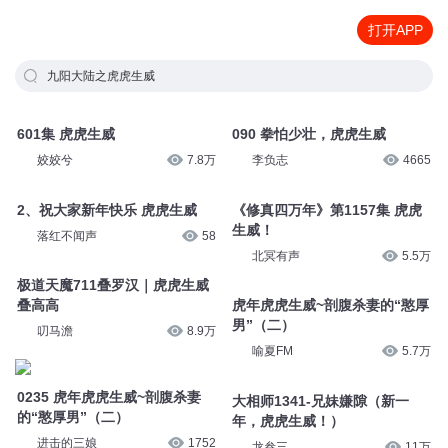
打开APP
九阳大陆之虎虎生威
601集 虎虎生威
090 拳怕少壮，虎虎生威
姣姣兮
7.8万
李负志
4665
2、祝大家新年快乐 虎虎生威
《修真四万年》第1157集 虎虎
生威！
落红不闻声
58
北冥有声
5.5万
极道天魔711叠罗汉｜虎虎生威
叠高高
虎年虎虎生威~剖腹杀妻的“憨厚
男”（二）
叨马澹
8.9万
喻夏FM
5.7万
0235 虎年虎虎生威~剖腹杀妻
大相师1341-兄妹嫌隙（新一
的“憨厚男”（二）
年，虎虎生威！）
进击的三娘
1752
龙叁三
11万