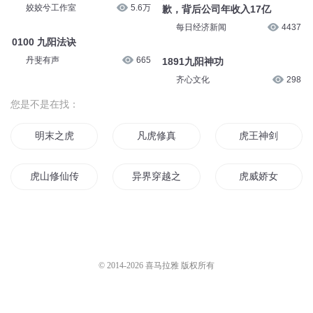
姣姣兮工作室
5.6万
歉，背后公司年收入17亿
每日经济新闻
4437
0100 九阳法诀
丹斐有声
665
1891九阳神功
齐心文化
298
您是不是在找：
明末之虎
凡虎修真
虎王神剑
虎山修仙传
异界穿越之虎虎生风
虎威娇女
会穿越的东北虎
龙虎道人
修真世界的老虎
龙虎神尊
白虎奇传
虎唬生威
© 2014-
2026
喜马拉雅 版权所有
重生之虎虎生威
妖虎之神
虎虎生风