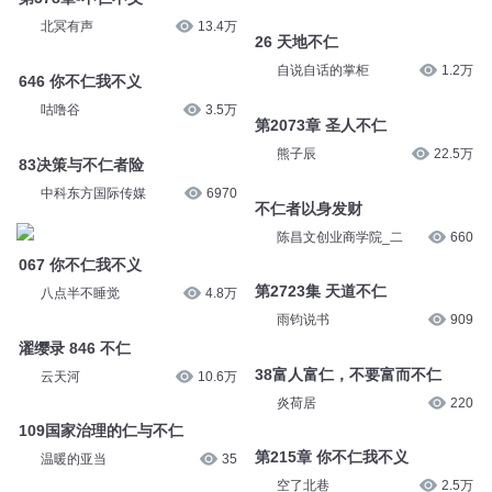
北冥有声
13.4万
26 天地不仁
自说自话的掌柜
1.2万
646 你不仁我不义
咕噜谷
3.5万
第2073章 圣人不仁
熊子辰
22.5万
83决策与不仁者险
中科东方国际传媒
6970
不仁者以身发财
陈昌文创业商学院_二
660
067 你不仁我不义
第2723集 天道不仁
八点半不睡觉
4.8万
雨钧说书
909
濯缨录 846 不仁
38富人富仁，不要富而不仁
云天河
10.6万
炎荷居
220
109国家治理的仁与不仁
第215章 你不仁我不义
温暖的亚当
35
空了北巷
2.5万