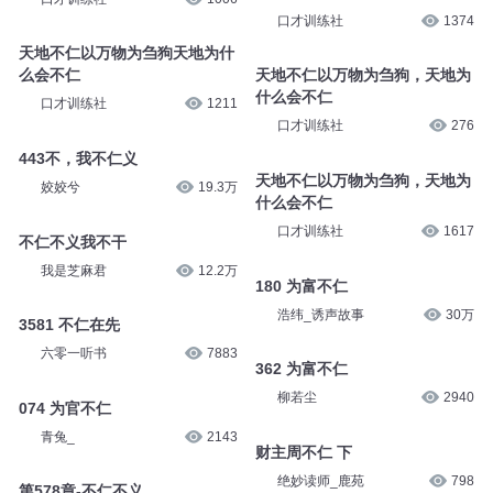
口才训练社
1374
天地不仁以万物为刍狗天地为什
么会不仁
天地不仁以万物为刍狗，天地为
什么会不仁
口才训练社
1211
口才训练社
276
443不，我不仁义
天地不仁以万物为刍狗，天地为
姣姣兮
19.3万
什么会不仁
口才训练社
1617
不仁不义我不干
我是芝麻君
12.2万
180 为富不仁
浩纬_诱声故事
30万
3581 不仁在先
六零一听书
7883
362 为富不仁
柳若尘
2940
074 为官不仁
青兔_
2143
财主周不仁 下
绝妙读师_鹿苑
798
第578章-不仁不义