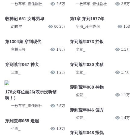
一枚芊芊_壹佳剧社
2.5万
一枚芊芊_壹佳剧社
2.5万
牧神记 651 女尊男卑
第1章 穿到1977年
幻樱空
60.2万
字海_玲兰静词
153
第1304集 穿到现代
穿到荒年073 拌饭
主播云衫
1.8万
尘萱_
1.1万
穿到荒年067 神犬
穿到荒年020 卖猪
尘萱_
1.2万
尘萱_
1.7万
穿到荒年068 神物
178女尊位面26(表示没听够
尘萱_
1.1万
啊！）
一枚芊芊_壹佳剧社
2.5万
穿到荒年046 偏方
尘萱_
1.4万
穿到荒年055 造谣
尘萱_
1.3万
穿到荒年048 报仇