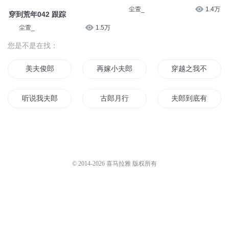
尘萱_
1.4万
穿到荒年042 跟踪
尘萱_
1.5万
您是不是在找：
美夫俊郎
再嫁小夫郎
穿越之我不是武大
听说我夫郎是山神
古郎月行
夫郎到底有几个
女尊之妻主的傻夫郎
娶个夫郎回家
喂夫郎你还在嘛
二郎天尊
夫郎是个恋爱脑
女尊之魔教夫郎招
© 2014-
2026
喜马拉雅 版权所有
渔家夫郎
郎行天下
夫郎来亲亲
我的夫郎们啊
我家夫郎是只妖
捡个战俘当夫郎