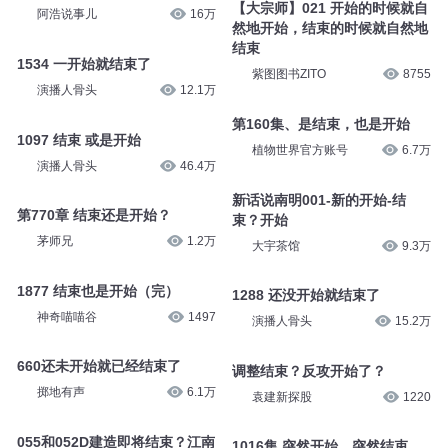
一路听天下精品
93
一路听天下精品
90
听友诡事|开始结束
【大宗师】021 开始的时候就自
阿浩说事儿
16万
然地开始，结束的时候就自然地
结束
1534 一开始就结束了
紫图图书ZITO
8755
演播人骨头
12.1万
第160集、是结束，也是开始
1097 结束 或是开始
植物世界官方账号
6.7万
演播人骨头
46.4万
新话说南明001-新的开始-结
第770章 结束还是开始？
束？开始
茅师兄
1.2万
大宇茶馆
9.3万
1877 结束也是开始（完）
1288 还没开始就结束了
神奇喵喵谷
1497