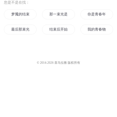
055和052D建造即将结束？江南
六零一听书
3.2万
厂开始造潜艇？潜艇也开始下饺
子
三金武器
2047
从秦朝开始，到清朝结束 016
开始作了
华音评书剧场
3.5万
半夏 054 开始便结束
沐阳讲故事_有声之年
6444
神医弃女2454-结束还是开始
暮玖Ayla
3.5万
您是不是在找：
梦魇的结束
那一束光是你
你是青春年少时的
最后那束光
结束后开始
我的青春物语没有
我们的心跳爱并没结束
活到游戏结束
故事已结束