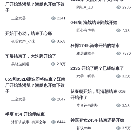
演播人骨头
15.2万
660还未开始就已经结束了
调整结束？反攻开始了？
掷地有声
6.1万
袁建新探股
1220
055和052D建造即将结束？江南
厂开始造潜艇？潜艇也开始下饺
1016集 突然开始，突然结束
子
阿祖A_ZU
2986
三金武器
2241
046集 海战结束陆战开始
开始于心动，结束于心痛
匠心有声书
7.3万
夜听女声_小末
8.6万
狂探1749.尚未开始的结束
车展结束了，大洗牌开始了
雅居讲故事
7876
吴晓波频道
2.8万
2335 开始了吗？已经结束了