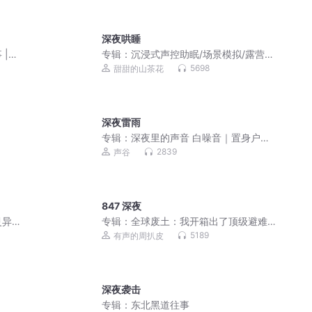
深夜哄睡
|
专辑：
沉浸式声控助眠/场景模拟/露营采
耳洗头应有尽有
5698
甜甜的山茶花
深夜雷雨
专辑：
深夜里的声音 白噪音｜置身户外
5分钟入睡
2839
声谷
847 深夜
灵异
专辑：
全球废土：我开箱出了顶级避难
所丨免费精品多播
5189
有声的周扒皮
深夜袭击
专辑：
东北黑道往事