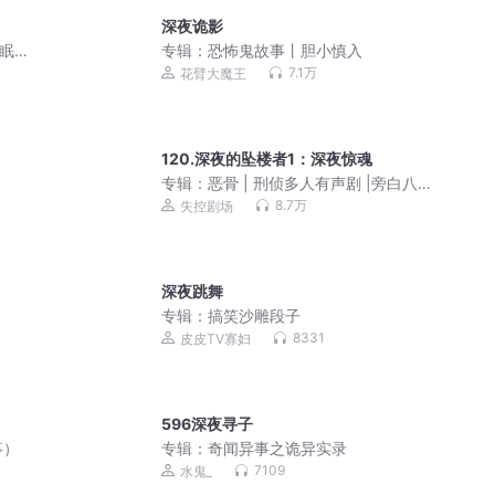
深夜诡影
失眠患
专辑：
恐怖鬼故事丨胆小慎入
7.1万
花臂大魔王
120.深夜的坠楼者1：深夜惊魂
专辑：
恶骨 | 刑侦多人有声剧 |旁白八千
里路&杜骁
8.7万
失控剧场
深夜跳舞
专辑：
搞笑沙雕段子
8331
皮皮TV寡妇
596深夜寻子
事）
专辑：
奇闻异事之诡异实录
7109
水鬼_