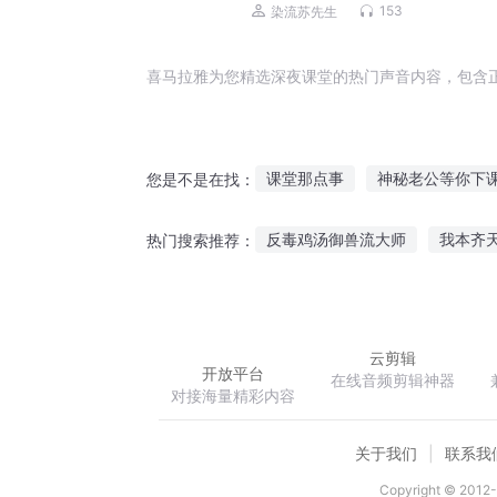
153
染流苏先生
喜马拉雅为您精选深夜课堂的热门声音内容，包含
课堂那点事
神秘老公等你下
您是不是在找：
魔女课堂花式重生一百式
课
反毒鸡汤御兽流大师
我本齐
热门搜索推荐：
王者荣耀大课堂
德家课堂笔
不想修仙的史莱姆不是好勇者
云剪辑
开放平台
在线音频剪辑神器
对接海量精彩内容
关于我们
联系我
Copyright © 2012-