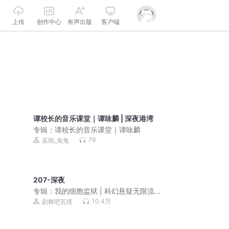
上传
创作中心
有声出版
客户端
谭校长的音乐课堂｜谭咏麟 | 深夜港湾
专辑：
谭校长的音乐课堂｜谭咏麟
79
蓝雨_兔兔
207-深夜
专辑：
我的细胞监狱 | 科幻悬疑无限流 |
3D精品多人剧
10.4万
剧舞吧瓦塔