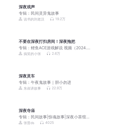
深夜戏声
专辑：
民间灵异鬼故事
19.2万
说书的刘老汉
不要在深夜打扫房间！深夜拖把
专辑：
鲤鱼ACE游戏解说 视频（2024.2
月更新）
2.6万
搞笑的小张
深夜灵车
专辑：
午夜鬼故事｜胆小勿进
22.9万
东叔讲故事
深夜寺庙
专辑：
民间故事|惊魂故事|深夜小茶馆|
恐怖短篇|惊悚灵异
4025
张晋ds