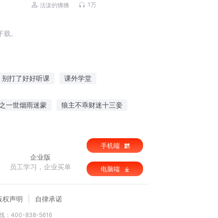
1万
活泼的狒狒
下载。
别打了好好听课
课外学堂
春深
妖怪课堂开课啦
好好上课行不行
之一世烟雨迷蒙
狼主不乖财迷十三妾
金庸群侠修仙传
魔王重生在校园
手机端
企业版
员工学习，企业买单
电脑端
版权声明
自律承诺
：400-838-5616