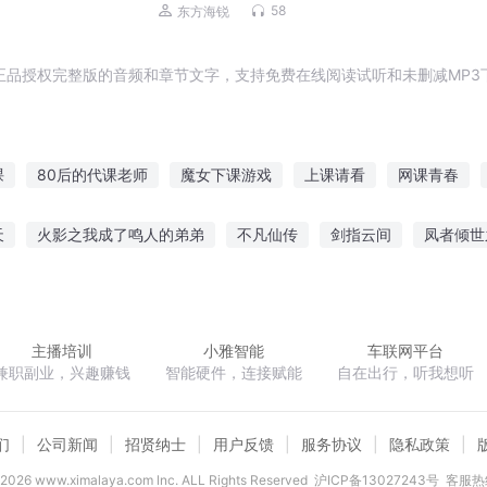
58
东方海锐
正品授权完整版的音频和章节文字，支持免费在线阅读试听和未删减MP3
课
80后的代课老师
魔女下课游戏
上课请看
网课青春
堂笔记
神级代课老师
英雄们上课啦
我在异界上网课
画堂
天
火影之我成了鸣人的弟弟
不凡仙传
剑指云间
凤者倾世
记
天堂在上深圳在下
熊孩纸们的课堂
嗜血双刃
师士无双
修真传人
网游之圣光骑士
奇缘灭王
主播培训
小雅智能
车联网平台
兼职副业，兴趣赚钱
智能硬件，连接赋能
自在出行，听我想听
们
公司新闻
招贤纳士
用户反馈
服务协议
隐私政策
2026
www.ximalaya.com lnc. ALL Rights Reserved
沪ICP备13027243号
客服热线