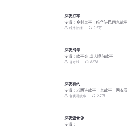
深夜打车
专辑：
乡村鬼事：维华讲民间鬼故事 
恐怖故事
2.6万
维华演播
深夜滑竿
专辑：
故事会 成人睡前故事
8278
暮寒城
深夜有约
专辑：
老飘讲故事丨鬼故事丨网友
经历
2.7万
老飘讲故事
深夜查录像
专辑：