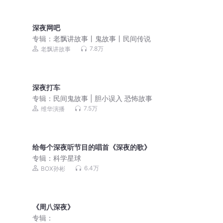
深夜网吧
专辑：
老飘讲故事丨鬼故事丨民间传说
7.8万
老飘讲故事
深夜打车
专辑：
民间鬼故事 | 胆小误入 恐怖故事
7.5万
维华演播
给每个深夜听节目的唱首《深夜的歌》
专辑：
科学星球
6.4万
BOX孙彬
《周八深夜》
专辑：