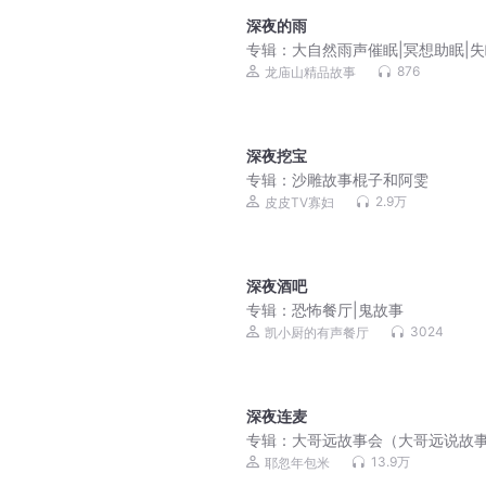
深夜的雨
专辑：
大自然雨声催眠|冥想助眠|
者的福音
876
龙庙山精品故事
深夜挖宝
专辑：
沙雕故事棍子和阿雯
2.9万
皮皮TV寡妇
深夜酒吧
专辑：
恐怖餐厅|鬼故事
3024
凯小厨的有声餐厅
深夜连麦
专辑：
大哥远故事会（大哥远说故
13.9万
耶忽年包米