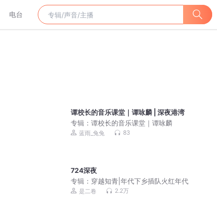
电台
谭校长的音乐课堂｜谭咏麟 | 深夜港湾
专辑：
谭校长的音乐课堂｜谭咏麟
83
蓝雨_兔兔
724深夜
专辑：
穿越知青|年代下乡插队火红年代
2.2万
是二卷