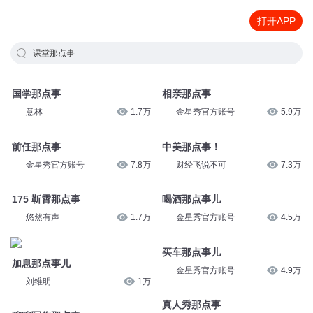
打开APP
课堂那点事
国学那点事
相亲那点事
意林
1.7万
金星秀官方账号
5.9万
前任那点事
中美那点事！
金星秀官方账号
7.8万
财经飞说不可
7.3万
175 靳霄那点事
喝酒那点事儿
悠然有声
1.7万
金星秀官方账号
4.5万
买车那点事儿
加息那点事儿
金星秀官方账号
4.9万
刘维明
1万
真人秀那点事