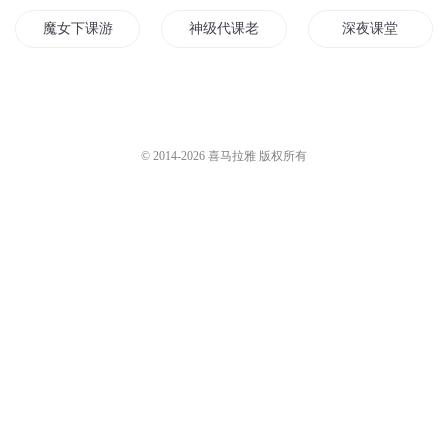
魔女下课游戏
神级代课老师
深夜课堂
别打了好好听课
上课请看
熊孩纸们的课堂
我在异界上网课
修真网课
妖怪课堂开课啦
© 2014-
2026
喜马拉雅 版权所有
王者荣耀大课堂
80后的代课老师
课外学堂
好好上课行不行
神秘老公等你下课
英雄们上课啦
课堂笔记
德家课堂笔记