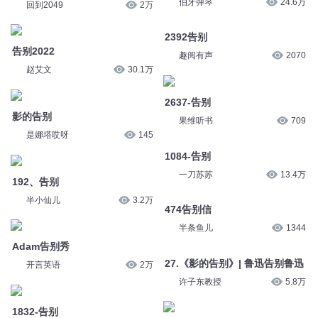
告别2022
趣阅有声
2070
赵艾文
30.1万
2637-告别
影的告别
果维听书
709
是娜塔哎呀
145
1084-告别
192、告别
一刀苏苏
13.4万
半小仙儿
3.2万
474告别信
Adam告别秀
半条鱼儿
1344
开言英语
2万
27.《影的告别》| 鲁迅告别鲁迅
1832-告别
许子东教授
5.8万
剧舞吧瓦塔
1.8万
228立果告别
018第九章 告别 告别（1）
半条鱼儿
1582
东北数媒
0
告别旅行