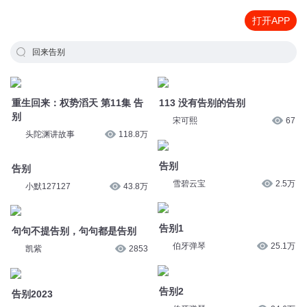
打开APP
回来告别
重生回来：权势滔天 第11集 告
113 没有告别的告别
别
宋可熙
67
头陀渊讲故事
118.8万
告别
告别
雪碧云宝
2.5万
小默127127
43.8万
告别1
句句不提告别，句句都是告别
伯牙弹琴
25.1万
凯紫
2853
告别2
告别2023
伯牙弹琴
24.6万
回到2049
2万
2392告别