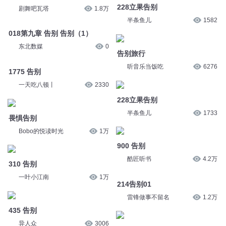
1775 告别
听音乐当饭吃
6276
一天吃八顿丨
2330
228立果告别
畏惧告别
半条鱼儿
1733
Bobo的悦读时光
1万
900 告别
310 告别
酷匠听书
4.2万
一叶小江南
1万
214告别01
435 告别
雷锋做事不留名
1.2万
异人众
3006
139 告别
216告别03
南笙先生
1971
雷锋做事不留名
1.1万
您是不是在找：
告诉我你在哪里
告别末世之吻
重生从告白开始