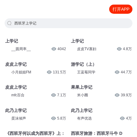
打开APP
西班牙上学记
上学记
上学记
__圆周率__
4042
皮皮TV寡妇
4.8万
皮皮上学记
游学记（上）
小月姐姐FM
131.5万
王蓝莓同学
44.7万
皮皮上学记
果果上学记
mfc百合
7.1万
米小圈
39.9万
此乃上学记
此乃上学记
蛋沫倾声
5.8万
有声优选
4万
《西班牙何以成为西班牙》上：
西班牙旅游：西班牙斗牛 D