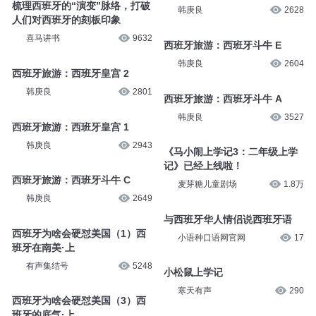
梳理西班牙的“演变”脉络，打破
韩庚良
2628
人们对西班牙的刻板印象
喜马讲书
9632
西班牙旅游：西班牙斗牛 E
韩庚良
2604
西班牙旅游：西班牙皇宫 2
韩庚良
2801
西班牙旅游：西班牙斗牛 A
韩庚良
3527
西班牙旅游：西班牙皇宫 1
韩庚良
2943
《马小闹上学记3：二年级上学
记》已经上线啦！
西班牙旅游：西班牙斗牛 C
麦芽糖儿童剧场
1.8万
韩庚良
2649
与西班牙华人情侣说西班牙语
西班牙为啥会硬怼美国（1）西
小语种口语网官网
17
班牙在南美·上
有声集结号
5248
小松鼠上学记
寒天有声
290
西班牙为啥会硬怼美国（3）西
班牙的底气·上