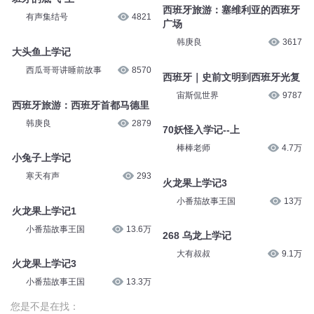
西班牙旅游：塞维利亚的西班牙
有声集结号
4821
广场
韩庚良
3617
大头鱼上学记
西瓜哥哥讲睡前故事
8570
西班牙｜史前文明到西班牙光复
宙斯侃世界
9787
西班牙旅游：西班牙首都马德里
韩庚良
2879
70妖怪入学记--上
棒棒老师
4.7万
小兔子上学记
寒天有声
293
火龙果上学记3
小番茄故事王国
13万
火龙果上学记1
小番茄故事王国
13.6万
268 乌龙上学记
大有叔叔
9.1万
火龙果上学记3
小番茄故事王国
13.3万
您是不是在找：