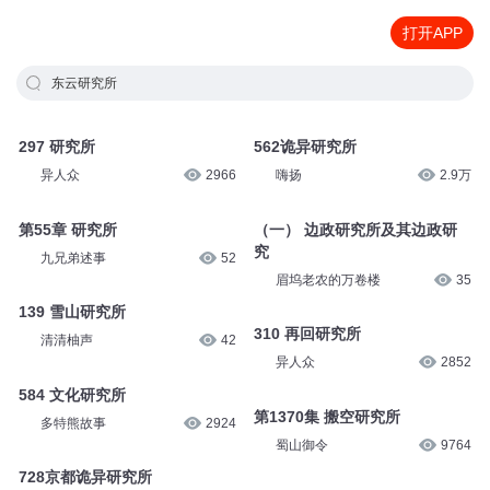
打开APP
东云研究所
297 研究所
562诡异研究所
异人众
2966
嗨扬
2.9万
第55章 研究所
（一） 边政研究所及其边政研
究
九兄弟述事
52
眉坞老农的万卷楼
35
139 雪山研究所
310 再回研究所
清清柚声
42
异人众
2852
584 文化研究所
第1370集 搬空研究所
多特熊故事
2924
蜀山御令
9764
728京都诡异研究所