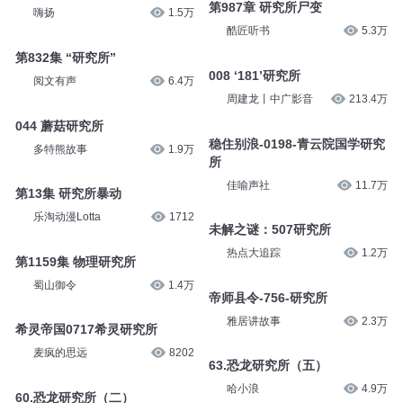
第987章 研究所尸变
嗨扬
1.5万
酷匠听书
5.3万
第832集 “研究所”
008 ‘181’研究所
阅文有声
6.4万
周建龙丨中广影音
213.4万
044 蘑菇研究所
稳住别浪-0198-青云院国学研究
多特熊故事
1.9万
所
佳喻声社
11.7万
第13集 研究所暴动
乐淘动漫Lotta
1712
未解之谜：507研究所
热点大追踪
1.2万
第1159集 物理研究所
蜀山御令
1.4万
帝师县令-756-研究所
雅居讲故事
2.3万
希灵帝国0717希灵研究所
麦疯的思远
8202
63.恐龙研究所（五）
哈小浪
4.9万
60.恐龙研究所（二）