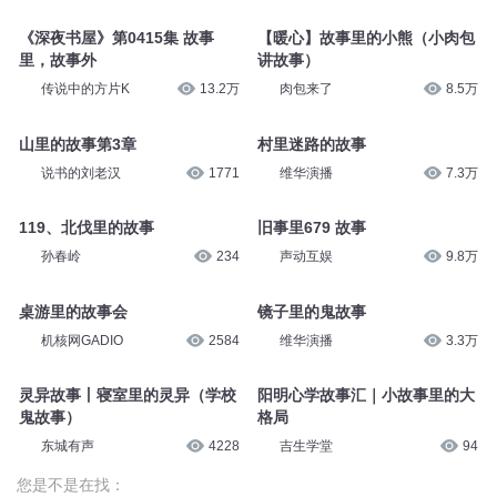
故事里的常规
大山里的故事
眉坞老农的万卷楼
47
大凯说
16.6万
卷6 第1030集 庙里的故事，故
《卦妃天下》 0857集 故事里的
事外的人
故事
阅文有声
2.6万
NJ早安酱
8.8万
《深夜书屋》第0415集 故事
【暖心】故事里的小熊（小肉包
里，故事外
讲故事）
传说中的方片K
13.2万
肉包来了
8.5万
山里的故事第3章
村里迷路的故事
说书的刘老汉
1771
维华演播
7.3万
119、北伐里的故事
旧事里679 故事
孙春岭
234
声动互娱
9.8万