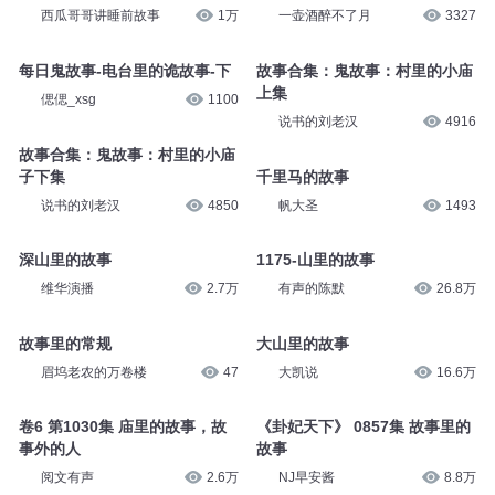
大斌
2.8万
偲偲_xsg
1111
粽子里的故事
粽子里的故事
西瓜哥哥讲睡前故事
1万
一壶酒醉不了月
3327
每日鬼故事-电台里的诡故事-下
故事合集：鬼故事：村里的小庙
上集
偲偲_xsg
1100
说书的刘老汉
4916
故事合集：鬼故事：村里的小庙
子下集
千里马的故事
说书的刘老汉
4850
帆大圣
1493
深山里的故事
1175-山里的故事
维华演播
2.7万
有声的陈默
26.8万