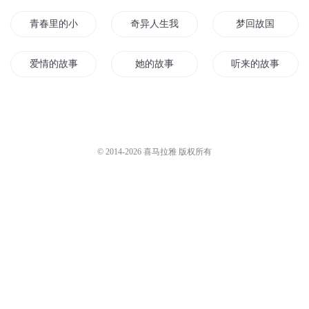
桌游里的故事会
镜子里的鬼故事
机核网GADIO
2584
维华演播
3.3万
灵异故事丨寝室里的灵异（学校
阳明心学故事汇｜小故事里的大
鬼故事）
格局
东城有声
4228
吉生学堂
94
您是不是在找：
青春里的小故事
奇异人生我们的故事
梦回故国
爱情的故事
她的故事
听来的故事
我故事里的你
强者故事
春风故人
一只猫的故事
一间学校里的故事
最强者的故事