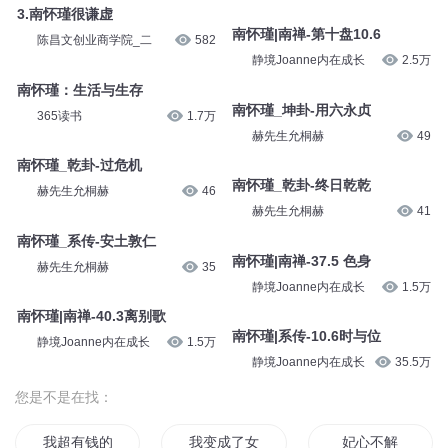
南怀瑾_乾卦-彖辞
南怀瑾_系传-时与位
赫先生允桐赫
56
赫先生允桐赫
42
3.南怀瑾很谦虚
南怀瑾|南禅-第十盘10.6
陈昌文创业商学院_二
582
静境Joanne内在成长
2.5万
南怀瑾：生活与生存
南怀瑾_坤卦-用六永贞
365读书
1.7万
赫先生允桐赫
49
南怀瑾_乾卦-过危机
南怀瑾_乾卦-终日乾乾
赫先生允桐赫
46
赫先生允桐赫
41
南怀瑾_系传-安土敦仁
南怀瑾|南禅-37.5 色身
赫先生允桐赫
35
静境Joanne内在成长
1.5万
南怀瑾|南禅-40.3离别歌
南怀瑾|系传-10.6时与位