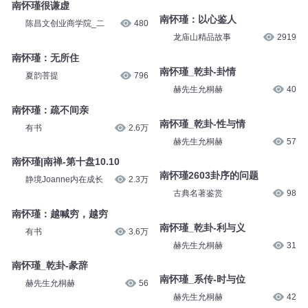
龙庙山精品故事
2901
龙庙山精品故事
3199
南怀瑾很谦虚
南怀瑾：以心鉴人
陈昌文创业商学院_二
480
龙庙山精品故事
2919
南怀瑾：无所住
南怀瑾_乾卦-卦情
夏韵菩提
796
赫先生允桐赫
40
南怀瑾：疏不间亲
南怀瑾_乾卦-性与情
有书
2.6万
赫先生允桐赫
57
南怀瑾|南禅-第十盘10.10
南怀瑾2603卦序的问题
静境Joanne内在成长
2.3万
古典名著鉴赏
98
南怀瑾：越喊穷，越穷
南怀瑾_乾卦-利与义
有书
3.6万
赫先生允桐赫
31