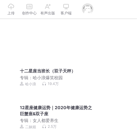
上传
创作中心
有声出版
客户端
十二星座当班长（双子天秤）
专辑：
哈小浪爆笑校园
19.4万
哈小浪
12星座健康运势｜2020年健康运势之
巨蟹座&双子座
专辑：
女人都爱养生
2.5万
二妹姐