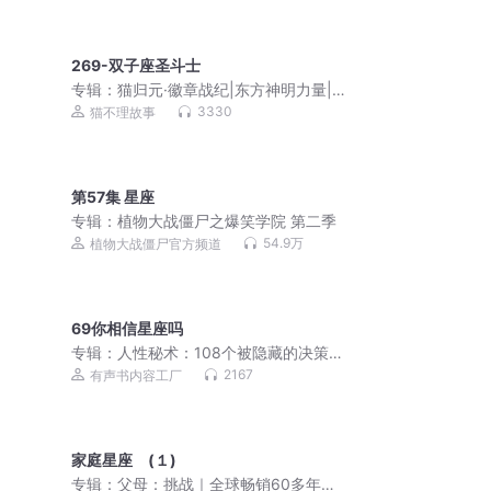
269-双子座圣斗士
专辑：
猫归元·徽章战纪|东方神明力量|
热血英雄|猫不理
3330
猫不理故事
第57集 星座
专辑：
植物大战僵尸之爆笑学院 第二季
54.9万
植物大战僵尸官方频道
69你相信星座吗
专辑：
人性秘术：108个被隐藏的决策开
关
2167
有声书内容工厂
家庭星座 (１)
专辑：
父母：挑战｜全球畅销60多年家