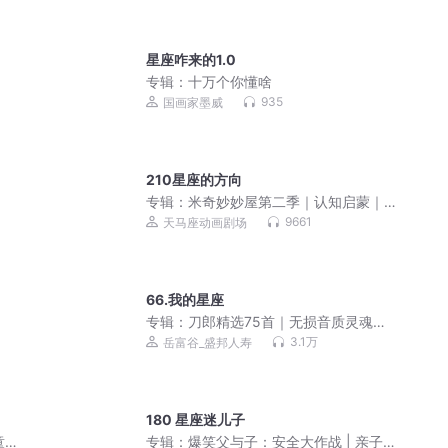
星座咋来的1.0
专辑：
十万个你懂啥
935
国画家墨威
210星座的方向
专辑：
米奇妙妙屋第二季｜认知启蒙｜
迪士尼经典动画｜睡前故事
9661
天马座动画剧场
66.我的星座
专辑：
刀郎精选75首｜无损音质灵魂典
藏｜大漠孤烟与岁月回声
3.1万
岳富谷_盛邦人寿
180 星座迷儿子
童科
专辑：
爆笑父与子：安全大作战 | 亲子