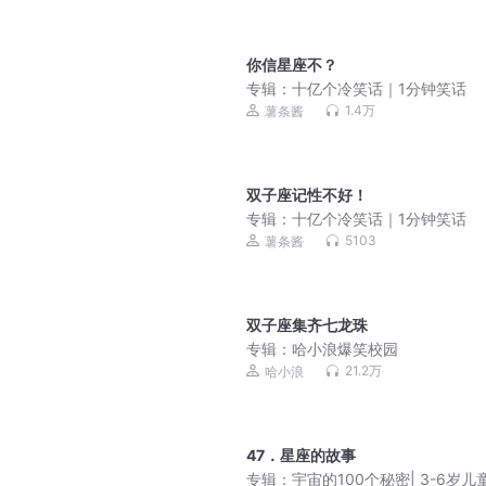
你信星座不？
专辑：
十亿个冷笑话｜1分钟笑话
1.4万
薯条酱
双子座记性不好！
专辑：
十亿个冷笑话｜1分钟笑话
5103
薯条酱
双子座集齐七龙珠
专辑：
哈小浪爆笑校园
21.2万
哈小浪
47．星座的故事
专辑：
宇宙的100个秘密| 3-6岁儿