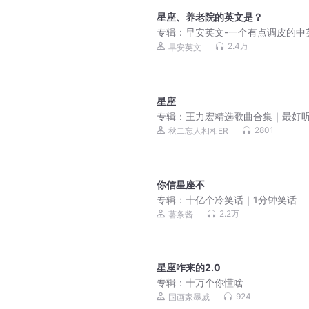
星座、养老院的英文是？
专辑：
早安英文-一个有点调皮的中
语播客
2.4万
早安英文
星座
专辑：
王力宏精选歌曲合集｜最好
歌曲｜超高音质
2801
秋二忘人相相ER
你信星座不
专辑：
十亿个冷笑话｜1分钟笑话
2.2万
薯条酱
星座咋来的2.0
专辑：
十万个你懂啥
924
国画家墨威