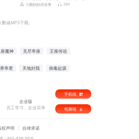
庭教育经典｜正面管教理念先驱德雷克
290
小圈妈妈讲故事
斯｜大量真实案例帮助孩子做出积极改
善
删减MP3下载。
星座魔神
无尽帝座
王座传说
星座师传奇
灵界神座
界帝君
天地封我
病毒起源
手机端
企业版
员工学习，企业买单
电脑端
版权声明
自律承诺
：400-838-5616