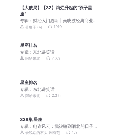
【大败局】【32】灿烂升起的“双子星
座”
专辑：
财经入门必听 | 吴晓波经典商业
史 16 册
1910
蓝狮子FM
星座排名
专辑：
东北讲笑话
7.6万
阿哈东北
星座排名
专辑：
东北讲笑话
2.3万
阿哈东北
338集 星座
专辑：
电诈风云：我被骗到缅北的日子|
孤注一掷|人间炼狱|真人真事儿|会员免
1万
会说话的石头_剧有范
费