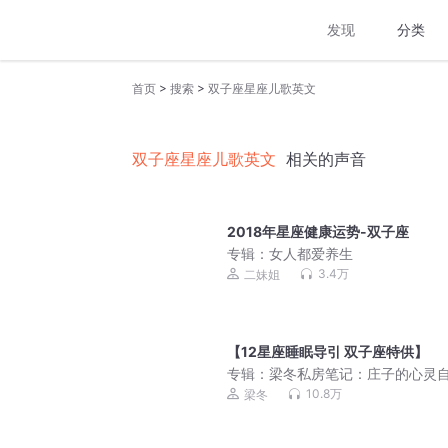
发现
分类
>
>
首页
搜索
双子座星座儿歌英文
双子座星座儿歌英文
相关的声音
2018年星座健康运势-双子座
专辑：
女人都爱养生
3.4万
二妹姐
【12星座睡眠导引 双子座特供】
专辑：
梁冬私房笔记：庄子的心灵
之路
10.8万
梁冬