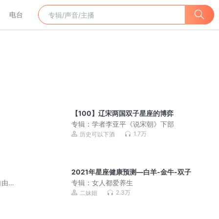
电台
【100】辽宋两国双子星座的博弈
专辑：
学者李亚平《说宋朝》下部
1.7万
历史可以下酒
2021年星座健康预测—白羊-金牛-双子
自由
专辑：
女人都爱养生
2.3万
二妹姐