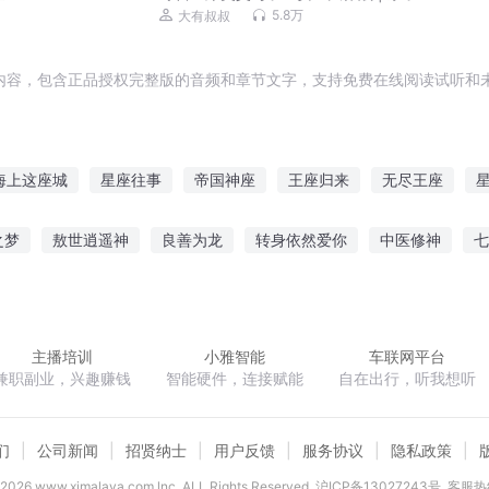
笑话 | 儿童睡前故事
5.8万
大有叔叔
内容，包含正品授权完整版的音频和章节文字，支持免费在线阅读试听和未
海上这座城
星座往事
帝国神座
王座归来
无尽王座
神座
战神王座
一座城在等你
我在异界有座龙城
云中宝座
之梦
敖世逍遥神
良善为龙
转身依然爱你
中医修神
七
梦
助梦师之悲欢
麟火之荡
鬼谷郡主
五代战歌
主播培训
小雅智能
车联网平台
兼职副业，兴趣赚钱
智能硬件，连接赋能
自在出行，听我想听
们
公司新闻
招贤纳士
用户反馈
服务协议
隐私政策
2026
www.ximalaya.com lnc. ALL Rights Reserved
沪ICP备13027243号
客服热线