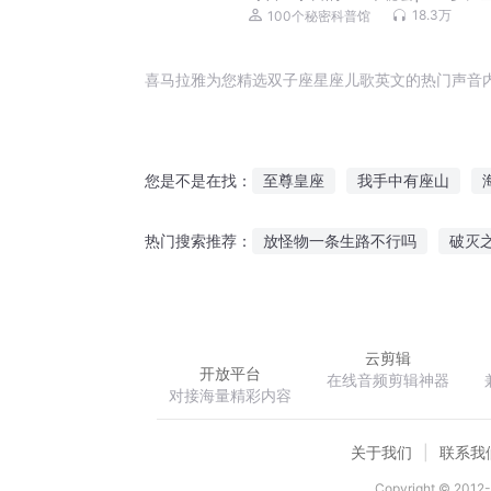
普知识
18.3万
100个秘密科普馆
喜马拉雅为您精选双子座星座儿歌英文的热门声音
至尊皇座
我手中有座山
您是不是在找：
无主王座
最强皇座
魔帝
放怪物一条生路不行吗
破灭
热门搜索推荐：
我有一座末日城
穿越古代当花魁
续红楼浮生
云剪辑
开放平台
在线音频剪辑神器
对接海量精彩内容
关于我们
联系我
Copyright © 2012-