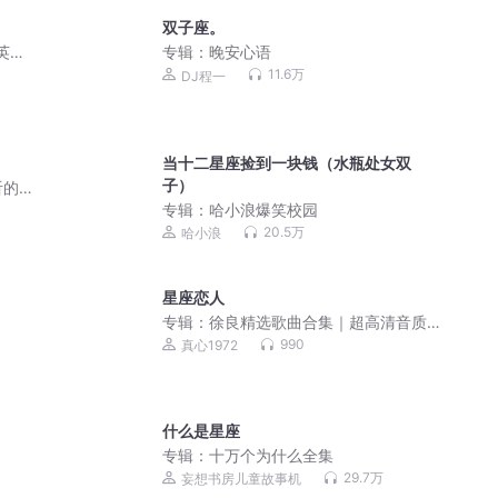
双子座。
英双
专辑：
晚安心语
11.6万
DJ程一
当十二星座捡到一块钱（水瓶处女双
子）
听的
专辑：
哈小浪爆笑校园
20.5万
哈小浪
星座恋人
专辑：
徐良精选歌曲合集｜超高清音质
｜最好听的音乐MV
990
真心1972
什么是星座
专辑：
十万个为什么全集
29.7万
妄想书房儿童故事机