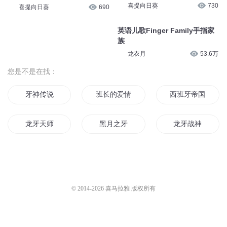
喜提向日葵
730
喜提向日葵
690
英语儿歌Finger Family手指家
族
龙衣月
53.6万
您是不是在找：
牙神传说
班长的爱情
西班牙帝国复兴之
龙牙天师
黑月之牙
龙牙战神
上班十年
同班的你
传奇一班
十一班的同学
班上只有我一个男生
美女班的男班长
© 2014-
2026
喜马拉雅 版权所有
一中十二班
血牙少年
第一仙班传人