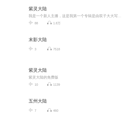
紫灵大陆
我是一个新人主播，这是我第一个专辑是由双子大大写的紫灵大陆，希望大家能喜欢，每天一更或多更。 大家谅解一下，因为我现在用的是手机来录音的，音质会不是很好，到时候等，到有20个订阅量之后呢，我会买一个专门的录音的小麦克风，回来给人家录的，然后...
88
1.8万
末影大陆
3
7518
紫灵大陆
紫灵大陆的免费版
10
1139
五州大陆
7
460