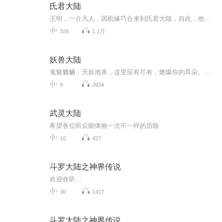
氏君大陆
王明，一介凡人，因机缘巧合来到氏君大陆，自此，他的人生轨迹彻底改写，一场惊心动魄的时空之旅轰然开启。从充满科幻感与策略对抗的红警世界，到弥漫着诡异血腥气息的血洛世界；从自由与梦想交织的海贼世界，到热血与羁绊纵横的火影世界；从科技高度发达...
326
1.1万
妖兽大陆
鬼魅魍魉，天妖地兽，这里应有尽有，燃爆你的耳朵。如果你有故事想要分享，可以私信给我，随时恭候大驾。重要的事情说三遍：本专辑永久免费。本专辑永久免费。本专辑永久免费。最后，天蓬抱拳拱手，希望各位亲给个10分评价。
9
3934
武灵大陆
希望各位听众能体验一次不一样的历险
10
427
斗罗大陆之神界传说
欢迎收听…
30
1417
斗罗大陆之神界传说