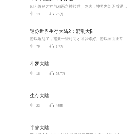
因为善良之神与邪恶之神转世、更迭，神界内部矛盾逐渐升级，以毁灭之神为首的一众神祇向以海神、修罗神为首的另一众掌权神祇发起了战争。而就在这个时候，同时掌控海神、修罗神两大神祇之位的神界执法者唐三的妻子小舞却怀孕了。神界的危机由此升起，唐三...
13
2.5万
迷你世界生存大陆2：混乱大陆
游戏混乱了，需要一些时间才可以修好。游戏画面正常后，虽然回复了正常，但是却和以前不一样了。究竟是谁在控制游戏？专辑中揭晓答案。
79
1.7万
斗罗大陆
18
25.7万
生存大陆
23
4555
半兽大陆