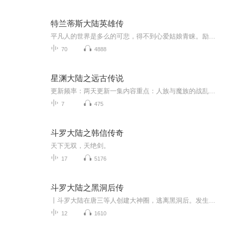
特兰蒂斯大陆英雄传
平凡人的世界是多么的可悲，得不到心爱姑娘青睐。励志魔幻逆袭吸引了众多佳丽的垂青，同时拥有了四位心仪的爱人，曲折的历程欢迎收听特兰蒂斯大陆英雄传
70
4888
星渊大陆之远古传说
更新频率：两天更新一集内容重点：人族与魔族的战乱，苏辰的身世之谜，星渊大帝身上的种种谜团，这一切的答案，尽在《星渊大陆之远古传说》！内容简介：少年苏辰觉醒武玄，竟是强大的紫煌灭天龙。从此成为玄师，踏上了奇幻冒险之路。部落残破，人族内乱，...
7
475
斗罗大陆之韩信传奇
天下无双，天绝剑。
17
5176
斗罗大陆之黑洞后传
丨斗罗大陆在唐三等人创建大神圈，逃离黑洞后。发生的一件件宇宙中的事情。听我逐渐到来。此为练手作品，请敬请关注后续《斗罗：之穿越诸天万界》此会为作者的第一个完整小说，为自己编写，更新会有点慢，感谢大家的关注(≧∇≦)
12
1610