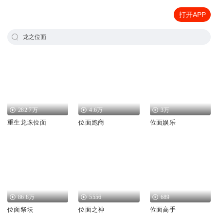
打开APP
龙之位面
282.7万
4.6万
3万
重生龙珠位面
位面跑商
位面娱乐
86.8万
5556
689
位面祭坛
位面之神
位面高手