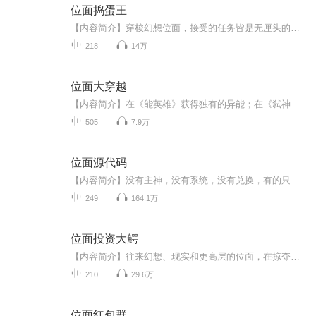
位面捣蛋王
【内容简介】穿梭幻想位面，接受的任务皆是无厘头的捣蛋破坏，让郭靖黄蓉不能在一起，赵敏不能嫁张无忌，小龙女不能爱上杨过，丁春秋和鸠摩智必须相爱相杀……为什么都是破坏别人的感情？为什么……【作者/主播简介】作者：十二月菠萝，网络小说作家。主播...
218
14万
位面大穿越
【内容简介】在《能英雄》获得独有的异能；在《弑神者》中探索先贤之知识；在《神鬼传奇》中窥视神之瑰宝；在《游戏王》中见证传奇，毁灭的苍眼、精通黑魔法的大师、无穷力量的大法师、无上至尊之三神；在《拳皇》中突破自身的极限，领悟无尽之大宇宙…这...
505
7.9万
位面源代码
【内容简介】没有主神，没有系统，没有兑换，有的只是融合在脑海中的源代码，开启一个个世界，不是被逼迫不是被压制，而是为了变得强大而不断穿越，神功，科技，药剂，灵丹，看我无限强大的源代码……【作者/主播简介】作者：不啃菠萝皮，网络小说作家，代...
249
164.1万
位面投资大鳄
【内容简介】往来幻想、现实和更高层的位面，在掠夺和投入中寻找发财和强大之道。当熟悉的世界被他改变，当不熟悉的世界为他癫狂，人性的善与恶，财富的聚与散，成功失败总会交替出现，阴谋与算计难免有得有失，计较太多失去的会更多，唯有谨守人性方能成...
210
29.6万
位面红包群