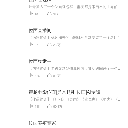
叶青加入了一个位面红包群，群友都是来自不同世界的大佬，给她发了很多有趣的红包。比如疯批美人的怎么吃甜食都不会胖，以及某黑泥精的百分百miss子弹，某蛤蜊首领的平地摔技能包helliphellip从群友这里得到了不少的好处后，叶青也觉得是时候投桃报李，于...
18
914
位面直播间
【内容简介】林凡淘来的山寨机竟自动安装了一个名叫“位面直播间”的软件，谁知这个软件却屌的不行，里面的主播来自各个位面。“太上老君炼丹直播”“二郎神南天门巡逻直播”“哈利波特魔法秀直播”“嫦娥携七仙女跳广场舞直播”“卡卡西解读亲热天堂直播...
67
2.2万
位面奴隶主
【内容简介】老爸穿越到修真位面，抽空送回来了一个可以跟各个位面交易的超级程序，从此杨帆的人生发生了巨大的改变！“先生你好，本店经营各种奴隶，零售批发，种类齐全，只有你想不到没有我们卖不到！”“无论是普通的人类、僵尸、矮人、美人鱼、巨龙、...
278
8.9万
穿越电影位面|异术超能|位面|AI专辑
【作品简介】《叶问》《剑雨》《狄仁杰》《功夫》《四大名捕》《画皮》《西游》…… 支持国产，真爱无敌。【作者简介】寂寞大师【购买须知】1、本作品为付费有声书，前120集为免费试听，购买成功后，即可收听，可下载重复收听。2、版权归原作者所有，严禁...
488
60.8万
位面养殖专家