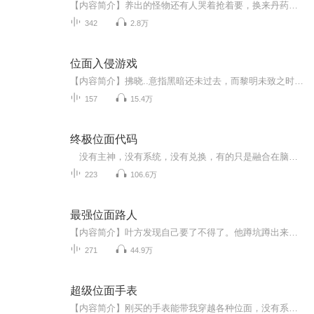
【内容简介】养出的怪物还有人哭着抢着要，换来丹药、功法、灵石和魔晶，一不小心就成了魔导师、剑圣、化神期修士。 作为位面商人，戈伟的副业是养殖位面生物，主业是和美眉们聊人生。 顺便用史莱姆排出的沥青替穷人修路，用三脚鱼的鱼籽解决了世界性饥饿...
342
2.8万
位面入侵游戏
【内容简介】拂晓..意指黑暗还未过去，而黎明未致之时。在这个黑暗刚刚被驱逐出去的时代，面对着充满旧日支配者们遗留物和残破的世界，新世代的人们拿起了武器决定光复自己的家园..哪怕它已经残破不堪。当然，不管在什么时候，都有一些人想要摸鱼，毕竟摸...
157
15.4万
终极位面代码
没有主神，没有系统，没有兑换，有的只是融合在脑海中的源代码，开启一个个世界，不是被逼迫不是被压制，而是为了变得强大而不断穿越，神功，科技，药剂，灵丹，看我无限强大的源代码......电子音 我是电子音 电子音 我是电子音 电子音 我是电子音 电子音 我是电子音 电子音 我是电子音 电子音 我是电子音 电子音 我是电子音 电子音 我是电子音 电子音 我是电子音 电子音 我是电子音 电子音 我是电子音 电子音 我是电子音 电子音 我是电子音 电子音 我是电子音 电子音 我是电子...
223
106.6万
最强位面路人
【内容简介】叶方发现自己要了不得了。他蹲坑蹲出来了一个能让他穿越无尽位面的路人系统。电影、动漫……甚至是小说里的世界。生化危机、美国队长……于是，叶方开始了拯（毁）救（天）世（灭）界（地）的宏伟人生。【作者/主播简介】作者：北火，网络小说...
271
44.9万
超级位面手表
【内容简介】刚买的手表能带我穿越各种位面，没有系统没有任务，没有窒碍的穿越者能强大到什么地步？权势滔天，钱财无数，不过小道耳，拥有大志向的李越从来视金钱如粪土。他和孙悟空结拜，和托尼一起出入夜店。额……没事的时候还能泡一下二次元的妞。李...