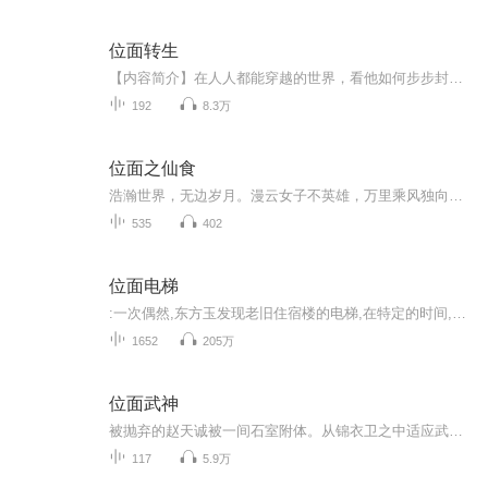
位面转生
【内容简介】在人人都能穿越的世界，看他如何步步封神。平凡的主角，从捡到一枚神格的那天起，就脱离了平凡的生活。穿梭一个个世界，成就一个个传奇。高举神国的那刻，他开始疑惑了，是世界成就了他，还是他成就了自己？来看看一个平凡人的成神之旅。文字...
192
8.3万
位面之仙食
浩瀚世界，无边岁月。漫云女子不英雄，万里乘风独向东！位面交易系统？修真？本以为抱了个大腿，结果大腿居然不见了！大腿，你站在此地不要动，我去找你！【购买须知】 1、本作品为付费有声书，会员免费收听，非会员购买成功后，即可收听，可下载重复收听...
535
402
位面电梯
:一次偶然,东方玉发现老旧住宿楼的电梯,在特定的时间,能够随机传送到小说,电视剧,电影,乃至动漫的世界。从此,人生变得精彩了…...
1652
205万
位面武神
被抛弃的赵天诚被一间石室附体。从锦衣卫之中适应武侠的世界，历经金庸几部低武的武侠世界，进入神秘的秦时明月和风云的世界终于破开虚空，找到了石室的秘密，一路结识任盈盈，黄蓉，小龙女，王语嫣，赵敏，少司命，石兰，赤炼，等等红颜知己开始小千世界的历练，聊斋，仙剑等最后成就........
117
5.9万