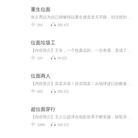
重生位面
张云秀以为自己能够得以重生便是老天开眼，却没想到竟在无意中触碰到了更深奥的秘密。 默默望着某个俊酷霸帅的家伙，这个牛逼哄哄的人物真的是她那死鬼丈夫？ 位面系统：是的哟夫人。
391
255.4万
位面垃圾工
【内容简介】王东，一个收废品的，一次奇遇，变成了位面垃圾工。原本以为是个苦差事，没想到却是有了转机。完美世界，海贼王，变形金刚，诛仙......不管是仙侠世界还是科技世界的垃圾，王东都可以变废为宝，一步步纵横都市，建立自己的商业帝国。顶级厨师...
197
75.5万
位面商人
【内容简介】买卖买卖！你买我卖！从地球进口的粮食哦！亲！你要不是要来几斤？不贵，只需要一个金币！ 来来来，看看上好的雪盐，绝对是你没见过的珍品！有身份的人必备。这就是一个人得到了穿越位面的法宝，从而过上万恶的封建领主的日子的故事！【作者/...
683
355.3万
超位面穿行
【内容简介】主人公赵泽在电影世界不断穿越，获取异能的冒险故事！【作者/主播简介】作者：湛蓝海岸线，网络小说作家。主播：丁一【购买须知】1、部分集数可免费试听，具体以专辑播放页为准。2、版权归原作者所有，严禁翻录成任何形式，严禁在任何第三方平...
1089
160.2万