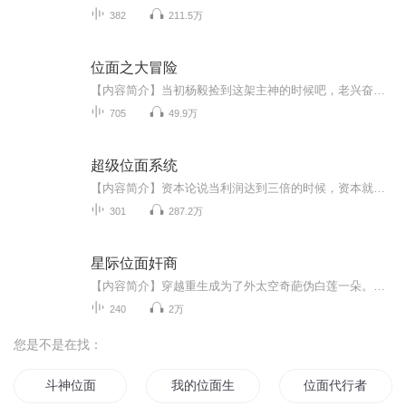
382
211.5万
位面之大冒险
【内容简介】当初杨毅捡到这架主神的时候吧，老兴奋了。世界真大啊，突然发现一统诸天万界什么的太无聊了吧？算了，我还是当我的冒险者吧，反正有主神在，那些事儿不用我经手也无所谓。于是，杨毅快乐的位面冒险之旅开始了......【作者/主播简介】作者：半...
705
49.9万
超级位面系统
【内容简介】资本论说当利润达到三倍的时候，资本就会践踏人间的任何法律。如果有人跟李牧说他投资一百万用了一年赚到了一千万，十倍的利润。李牧绝对会一巴掌扇过去，十倍的利润，知不知道那样的利润倍数，对于小爷来说都是亏本的买卖。见过一百块钱豪赚...
301
287.2万
星际位面奸商
【内容简介】穿越重生成为了外太空奇葩伪白莲一朵。曲青青表示压力很大，她不但要负担两个肉包子的学费书杂费和伙食费，还要负担奇葩女的情敌仇敌加死敌？对了！为啥旁边奇葩生前的二手货男人也要她负责？………………曲青青：位面系统，我能申请退货吗？...
240
2万
您是不是在找：
斗神位面
我的位面生活
位面代行者