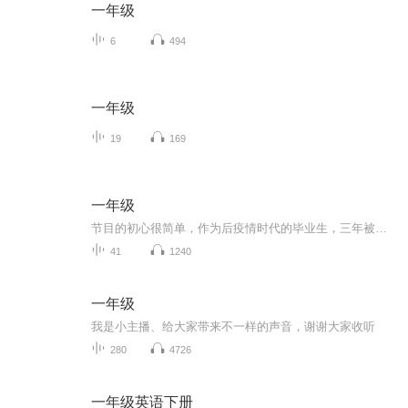
一年级
6
494
一年级
19
169
一年级
节目的初心很简单，作为后疫情时代的毕业生，三年被迫消失的大学时光，步入社会的第一年就迎来裁员潮，我们被这场时代洪流席卷而去，慌忙的、踉跄着迈出第一步。恍然发现：我们如此平凡，又如此不平凡。所以，突发奇想，想要录制一档播客节目，记录下一同...
41
1240
一年级
我是小主播、给大家带来不一样的声音，谢谢大家收听
280
4726
一年级英语下册