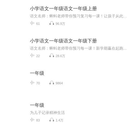
小学语文一年级语文一年级上册
语文名师：蝌蚪老师带你预习复习每一课！让孩子从此爱上语文！1.预习部分，由蝌蚪老师帮你读通课文、学习字词、了解课文的主要内容、完成课后练习。2.复习部分，包括背诵课文、听写词语、积累好词好句、习题卡、识字卡、拼音卡等内容，帮您复习每一课的重...
61
96.9万
小学语文一年级语文一年级下册
语文名师：蝌蚪老师带你预习每一课！新学期赢在起跑线！！小学同步教材部编版语文知识讲解！1.预习部分，由蝌蚪老师帮你读通课文、学习字词、了解课文的主要内容、完成课后练习。2.复习部分，包括背诵课文、听写词语、积累好词好句、习题卡、识字卡、拼音...
22
28.6万
一年级
70
9864
一年级
为儿子记录精神生活
83
1.4万