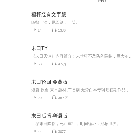
小强》
稻秆经有文字版
随拈一法，见因缘，一笑。
14
1336
末日TY
《末日天渊》内容简介：末世猝不及防的降临，巨大的红毛怪物在文明的废墟间出没，死者复生为可怖的活尸； 翼龙与苍鹰共舞，恐龙和猛兽荒野咆哮，蓝鲸蛇颈龙在深海游弋； 金属却莫名消失，现代科技瞬间崩溃，人类文明何去何从？ 沈弈辰从黄河边的古村走出，古老棺椁，神秘雾区，通天神木，泱泱河洛，在浩劫废土中挣扎辗转，斥问上苍！！！
63
4.5万
末日轮回 免费版
短篇 原创 末日题材 广播剧 无旁白本专辑是初期作品，调整后的完整版在新的专辑中，点击主播头像查看新专辑 末日轮回 收听更多内容哦。
20
38.4万
末日后盾 粤语版
世界末日降临，死亡重生，时间循环，拯救世界。
44
3077