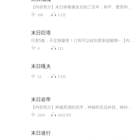
【内容简介】末日病毒爆发后的三百年，和平、繁荣和人类越来越遥远，人类不但没能夺回地球的控制权，反而生存的问题越来越严峻。幸存者活在高高的巨壁内，建立新的秩序。三百年的安稳让大部分的人认为巨壁内是绝对的安全，所以人们开始为了权力和金钱明争...
166
2.1万
末日巨塔
日更5集，不定期爆更！订阅可以收到更新提醒哦~ 【内容简介】 《末日巨塔(基地组织与9·11之路译文纪实)》由劳伦斯·赖特著，记述的是：2001年9月11日，美国本土遭遇***严重的恐怖袭击。四架波音客机被劫，先后撞击世贸中心双塔和国防部五角大楼，从而...
4
111
末日嘎夫
12
2.5万
末日岩帝
【内容简介】神威莫测的武学，神秘的玄晶科技。独特的岩系异能，诡异的特长丧尸。强悍的特征变异兽，诡秘的时空遗迹。尽在，末日岩帝！【作者/主播简介】作者：墨来疯，网络小说作家。主播：驴蛋先生。【购买须知】1、本作品为付费有声书，前105集为免费试...
1014
1622.9万
末日迷行