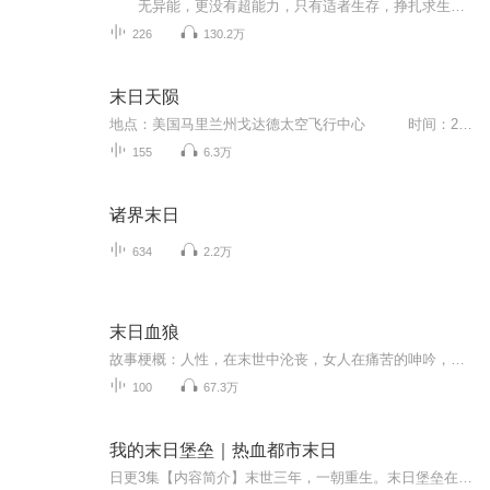
无异能，更没有超能力，只有适者生存，挣扎求生，为生存拼尽全力。末日突然降临，作为幸存者的你是为了生存不择手段，随意剥夺别人的生存机会；还是人不犯我我不犯人，人若犯我我必犯人；还是努力帮助弱者，展现自己的仁慈之心？ 在末日世界，没有法律的制裁，没有道德的准绳，没有舆论的谴责，更没有对错，一切只是为了人类最原始的本能——活下去。本书的主人公刘小米只是一个普普通通踏入社会不久的普通上班族，作为一个小人物，他没有什么雄心壮志，甚至有点安于现状，不思进取，当被毫无准备地扔进末世这...
226
130.2万
末日天陨
地点：美国马里兰州戈达德太空飞行中心 时间：2020年4月1日上午10点15分 汤姆是戈达德太空飞行中心负责哈勃望远镜远程数据传输的主管，负责4个工作团队的协调，以及重大讯息的直接处理权力。在他的办公桌上，并排放着4部电话，其中3部是鲜艳的红...
155
6.3万
诸界末日
634
2.2万
末日血狼
故事梗概：人性，在末世中沦丧，女人在痛苦的呻吟，血腥暴力充斥着大地每一个角落，血狼们，准备好了吧！（注：胆小或有心脑血管疾病者甚入，未成人者慎入）人性，在末世中沦丧，女人在痛苦的呻吟，血腥暴力充斥着大地每一个角落，血狼们，准备好了吧！（注：胆小或有心脑血管疾病者甚入，未成人者慎入）...
100
67.3万
我的末日堡垒｜热血都市末日
日更3集【内容简介】末世三年，一朝重生。末日堡垒在手，这地球，我说了算！【作者/主播简介】作者：飞猫鼠，网络小说作家。主播：迦南love【购买须知】1、本作品为付费有声书，前43集为免费试听，购买成功后，即可收听，可下载重复收听。2、版权归原作者...