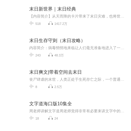
末日新世界｜末日经典
【内容简介】从天而降的卡片带来了末日灾难，也将世界带入了新的纪元。食物卡、生物卡、装备卡、元气卡……这是一个崭新的世界，作为一个在新世界有着三年生存经验的人来说，重新回到起点，他的人生路会不会大不一样？文字版权方：阅文听书【作者/主播简介...
518
1417.2万
末日生存守则（末日攻略）
内容简介：病毒悄悄地来临让人们毫无准备地进入了一个暗黑的时代！这样的时代中究竟要如何生存？感染者丧尸的突然出现和人类究竟有这怎样千丝万缕的关系？这是一个暗黑的时代！这是一个疯狂的时代！这里有最真的兄弟情！有最动人心弦的爱情！还有最默契的...
243
48.3万
末日爽文|带着空间去末日
丧尸肆虐的末世，人类正处于生死存亡之际，一个普通现代人来到这个世界，在他的带领下，人类为生存而激情燃烧的战斗，脆弱却充满活力！生命的升华来自与恶劣环境的搏斗，书中有你我想要的激情与热血！末日 丧尸 小说交流群334242775
8
2.5万
文字道海口版10集全
周老师讲解文字道周老师觉得非常有必要来讲文字中的道理，让研究文字的所有专家们重新认识中国文字中的灿烂和辉煌。要让文字，让我们重新领悟到人生的真理和真谛，要从文字中把握古人的命脉，重新给古代文化、古人智慧结晶正名。
18
24