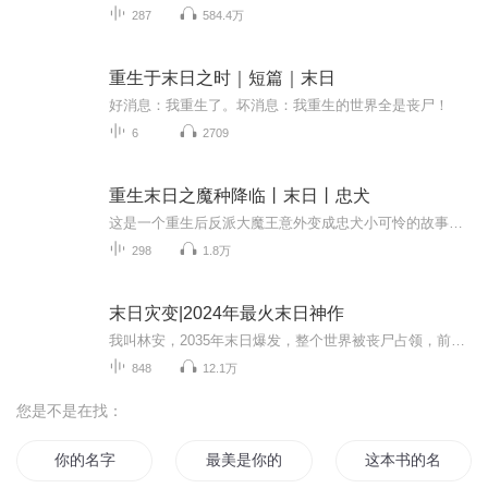
287
584.4万
重生于末日之时｜短篇｜末日
好消息：我重生了。坏消息：我重生的世界全是丧尸！
6
2709
重生末日之魔种降临丨末日丨忠犬
这是一个重生后反派大魔王意外变成忠犬小可怜的故事。楚千寻重生回末日之初，她发誓这一辈子一定要过好一点，活久一点，离那些危险的人和事都远远的。某日她无意间救了一个不死系的男人，洗白白之后，楚千寻惊悚的发现此人便是末日后期臭名昭著，冷血无情...
298
1.8万
末日灾变|2024年最火末日神作
我叫林安，2035年末日爆发，整个世界被丧尸占领，前世我心怀善良却被爱人背叛被丧尸分食，那么这一次，我选择杀戮。 我于死亡中重生，亦如烈日下的罪恶，欢迎收听末日灾变，期待您的点赞，收藏和评论。非常感谢
848
12.1万
您是不是在找：
你的名字
最美是你的名字
这本书的名字叫青