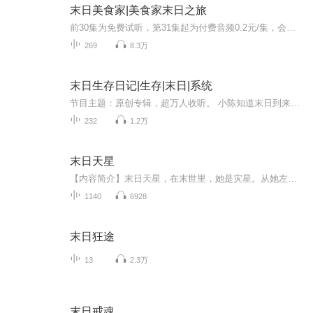
末日美食家|美食家末日之旅
前30集为免费试听，第31集起为付费音频0.2元/集，会员免费收听；【内容介绍】 开局赠送了个小萝莉，秦歌表示愁白了头。好在咱们有厨艺傍身，操碎了老父亲的心。眼瞧着餐馆的生意越来越好，天天种种地、养养花、做做菜、带带女儿，生活美滋滋！没...
269
8.3万
末日生存日记|生存|末日|系统
节目主题：原创专辑，超万人收听。 小陈知道末日到来提前发育，统治世界。人物介绍： 小陈:12岁，帅气，很聪明。在末日爆发时期的团队领导作用。 吴泽:13岁，实力派，说啥就干啥，超级发育超级猛 白浩:11岁，很胖，力气特别大，后期发育比较慢 郭某人:人物...
232
1.2万
末日天星
【内容简介】末日天星，在末世里，她是灾星。从她左膝散发而出的浅黄气体，可以让变异的生物疯狂……夜天星，在末世苦苦挣扎了九个月后死去时，心里只有一个念头。如果可以重来一次，她一定会跟与她相依为命十多年的一对双胞弟弟断绝关系，一定会跟与她有...
1140
6928
末日狂途
13
2.3万
末日戒魂