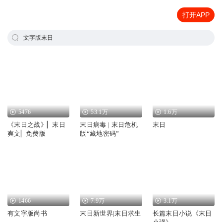
打开APP
文字版末日
5476
53.1万
1.6万
《末日之战》▏末日
末日病毒 | 末日危机
末日
爽文▏免费版
版“藏地密码”
1466
7.9万
3.1万
有文字版尚书
末日新世界|末日求生
长篇末日小说《末日