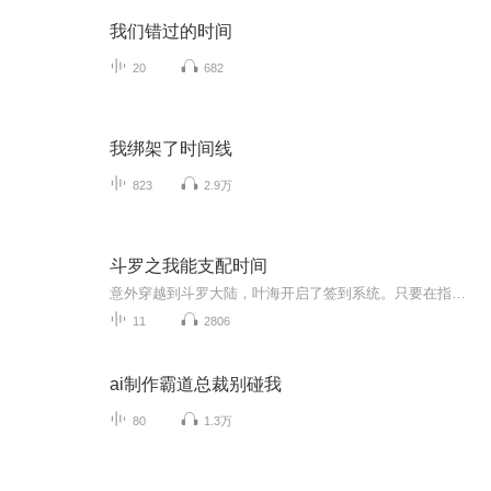
我们错过的时间
20
682
我绑架了时间线
823
2.9万
斗罗之我能支配时间
意外穿越到斗罗大陆，叶海开启了签到系统。只要在指定地点签到，就能获得各种奖励。开局就是三生武魂！有能掌控时间的神秘武魂有攻击防御辅助都强大无比的绝世器武魂还有能打造最强体魄的本体武魂！从此，叶海在斗罗大陆开启了他一路开挂的人生！
11
2806
ai制作霸道总裁别碰我
80
1.3万