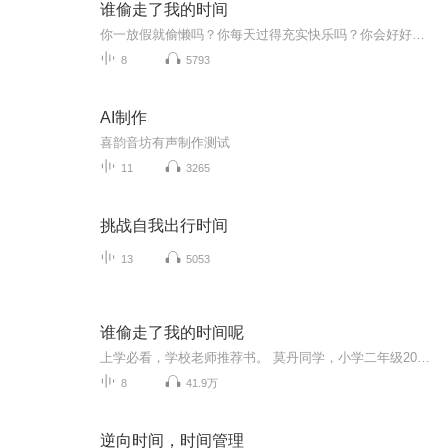
谁偷走了我的时间
你一放假就偷懒吗？你每天过得充实快乐吗？你会好好安排自己的时间吗？一到放假就整天偷懒，允植一天天懒散下去。作业没写完，天天睡懒觉，做事总是拖拖拉拉，这样下去怎么行？见到时间小偷后，允植决定制作假期计划表，开始有计划地学习、生活。他不仅将...
8
5793
AI制作
喜韵音坊有声制作测试
11
3265
挑战自我出行时间
13
5053
谁偷走了我的时间呢
上学必看，学校老师推荐书。 莫丹同学，小学二年级2016年9月录制。
8
41.9万
逆向时间，时间管理