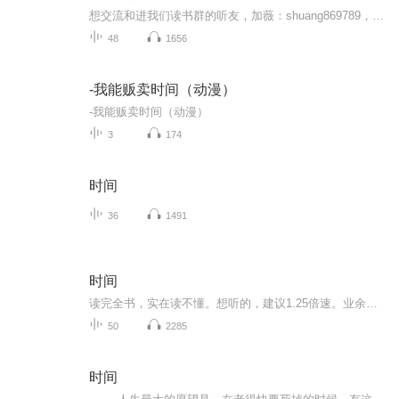
想交流和进我们读书群的听友，加薇：shuang869789，请注明是通过什么途径了解到的播音）真正的财务自由是什么？ 财务自由，就是当你不工作的时候，也不必为金钱发愁，因为你有其他渠道的现金收入。当工作不再是获得金钱的唯一手段时，你便自由了。可以有足...
48
1656
-我能贩卖时间（动漫）
-我能贩卖时间（动漫）
3
174
时间
36
1491
时间
读完全书，实在读不懂。想听的，建议1.25倍速。业余读书，不足之处请谅解。本书翻译如何，请看豆瓣相关评论。作者: [德] 吕迪格尔•萨弗兰斯基（Rüdiger Safranski） 出版社: 索·恩丨社会科学文献出版社出品方: 索·恩...
50
2285
时间