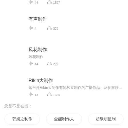
44
1527
有声制作
4
379
风花制作
风花制作
14
2万
Rikin大制作
这里是Rikin大制作有她独立制作的广播作品、及参赛获奖作品哟！打破沉静，叫醒耳朵！等你来听！
13
1356
您是不是在找：
韩娱之制作人传奇
全能制作人
超级明星制作人