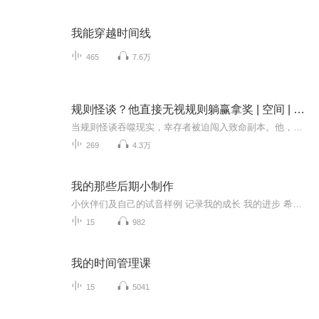
我能穿越时间线
465
7.6万
规则怪谈？他直接无视规则躺赢拿奖 | 空间 | 直播 | 免费版
当规则怪谈吞噬现实，幸存者被迫闯入致命副本。他，身怀概念级金手指：死亡只需嘴硬一句"没死"，瞬间满血复活；规则对他形同虚设，他人束手无策；任务失败，随机玩家替他赴死。当其他玩家在生死边缘挣扎求生，他已摆烂通关，奖励尽数笑纳。众人惊愕之际，...
269
4.3万
我的那些后期小制作
小伙伴们及自己的试音样例 记录我的成长 我的进步 希望大家多多关注
15
982
我的时间管理课
15
5041