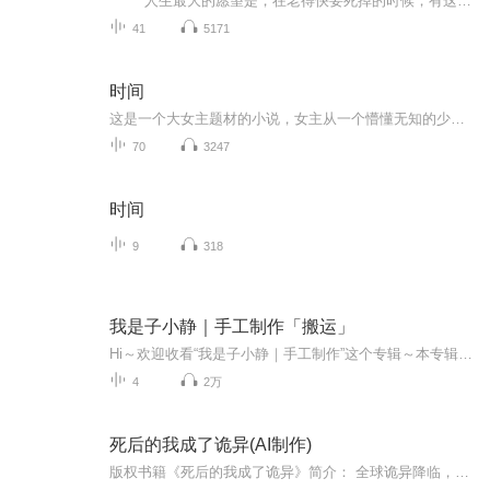
人生最大的愿望是，在老得快要死掉的时候，有这么几个陌生人对我说：我年轻的时候看过您写的科普书。虽然名字和内容现在都想不起来了，但当年看完以后我就毅然投身于自然科学，以至于今天有一点小小的成就，非常感谢您，祝您老一路走好。 ...
41
5171
时间
这是一个大女主题材的小说，女主从一个懵懂无知的少女，用自己的勤劳，坚毅，历经坎坷，最后活成自己的故事。在内战和二战的大背景下，一个女人自身的成长史，文章将女主人的成长融入到西班牙的那段战争史中，让读者了解历史的同时，能更深的体会一个女人...
70
3247
时间
9
318
我是子小静｜手工制作「搬运」
Hi～欢迎收看“我是子小静｜手工制作”这个专辑～本专辑均为搬运～喜欢的话给个关注再走呗～
4
2万
死后的我成了诡异(AI制作)
版权书籍《死后的我成了诡异》简介： 全球诡异降临，恐怖复苏，面对诡异恐怖的力量，人类社会武器几乎彻底失去效果，无数人类惨死于诡异恐怖的手下，数量锐减至一亿以下。为了守护希望的火种，人类唯有利用诡异封印之物对抗诡异.......