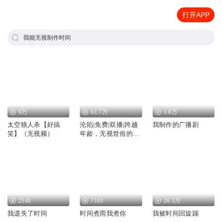
打开APP
我能无视制作时间
9万
61.7万
1.8万
太空狼人杀【好搞
沦陷|免费|双播|跨越
我制作的广播剧
笑】（无视频）
年龄，无视世俗的爱
恋
2140
7103
26.3万
我遗失了时间
时间煮雨我煮你
我被时间回旋踢