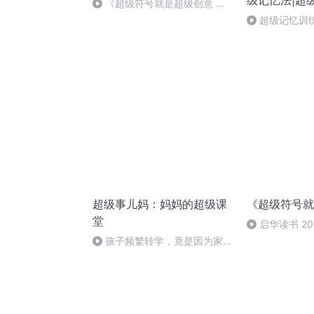
级记忆法|超
《超级符号就是超级创意 第
二章》--超级话语，不仅要是口
超级记忆训练8
语，还要是“套话”
扣记忆法7——
超级事儿妈：妈妈的超级课
《超级符号就
堂
启华读书 20
1:23
孩子频繁转学，竟是因为家长
太“作”？