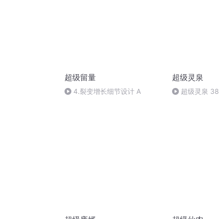
超级留量
超级灵泉
4.裂变增长细节设计 A
超级灵泉 3
在一起！（完