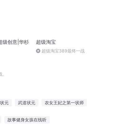
超级创意|华杉
超级淘宝
超级淘宝389最终一战
载。
状元
武道状元
农女王妃之第一状师
状元王妃
不可名状的邪神
名状之时
故事健身女孩在线听
故事什么软件好
讲故事助眠夜听