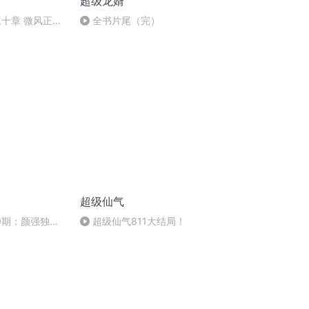
超级龙婿
三十章 微风正好
全书片尾（完）
超级仙气
0期：颜强独家
超级仙气811大结局！
父：足球从家中