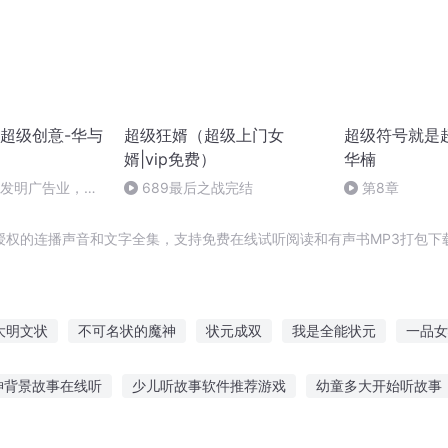
超级创意-华与
超级狂婿（超级上门女
超级符号就是
婿|vip免费）
华楠
新发明广告业，为
689最后之战完结
第8章
计
授权的连播声音和文字全集，支持免费在线试听阅读和有声书MP3打包下
大明文状
不可名状的魔神
状元成双
我是全能状元
一品女
状
重生之状元有礼
穿越之状元成神记
我的女友不可名状
神背景故事在线听
少儿听故事软件推荐游戏
幼童多大开始听故事
当状元
不可名状的灵异故事集
桥 夜听故事
有故事听不厌的歌
适合小孩听的现实故事
听儿童