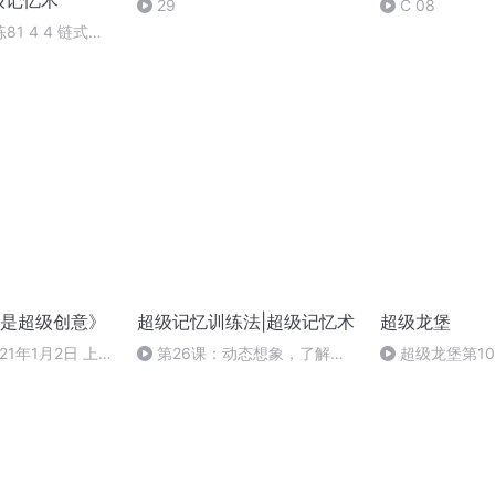
级记忆术
29
C 08
1 4 4 链式环
课后练习
是超级创意》
超级记忆训练法|超级记忆术
超级龙堡
21年1月2日 上午
第26课：动态想象，了解记
超级龙堡第1
忆巩固的秘密
任务