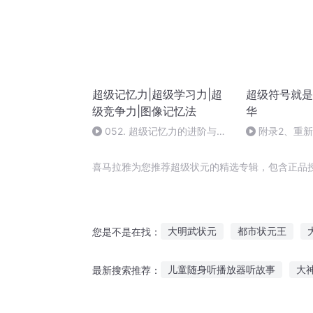
超级记忆力|超级学习力|超
超级符号就是
级竞争力|图像记忆法
华
052. 超级记忆力的进阶与提
附录2、重
升
品牌做顶层设
喜马拉雅为您推荐超级状元的精选专辑，包含正品
大明武状元
都市状元王
您是不是在找：
公子好状元
我能看到不可名
儿童随身听播放器听故事
大
最新搜索推荐：
帝都风云状元王妃
穿到古代
老虎拔牙儿童听的故事
安河