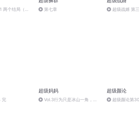
超级狮群
超级战婿
71 两个结局（结
第七章
超级战婿 第
（大结局）
超级妈妈
超级颜论
 完
Vol.3行为只是冰山一角，
超级颜论第3
《看见孩子》内心深处的需求和
专访日本足球教
呼救
开始