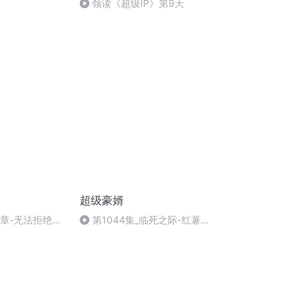
领读《超级IP》第9天
超级豪婿
0章-无法拒绝的
第1044集_临死之际-红薯文
化-210386592