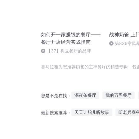
如何开一家赚钱的餐厅——
战神奶爸|上
餐厅开店经营实战指南
第836章风
【37】树立餐厅的品牌
喜马拉雅为您推荐奶爸的主神餐厅的精选专辑，包
深夜茶餐厅
我的万界餐厅
您是不是在找：
我的餐厅连接异世界
有家茶
天天让胎儿听故事
听老兵商
最新搜索推荐：
我的猛鬼餐厅
微旅行餐厅
听安安讲恐龙的故事
提升说