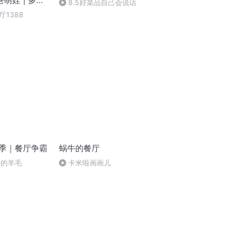
萌娃 | 多人
8.5好菜品自己会说话
1388
一季｜餐厅争霸
蜗牛的餐厅
奇的羊毛
卡米啦画画儿