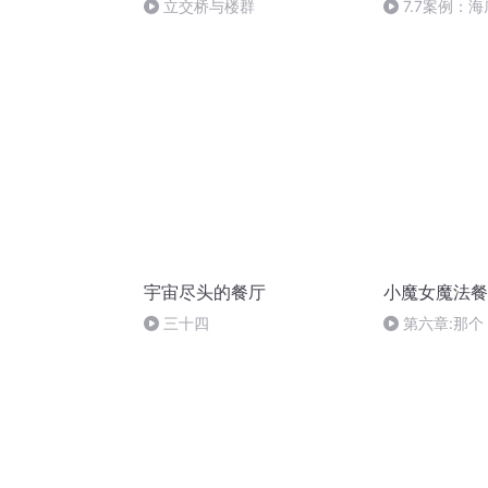
立交桥与楼群
7.7案例：
宇宙尽头的餐厅
小魔女魔法餐
三十四
第六章:那
果蜥蜴从两只