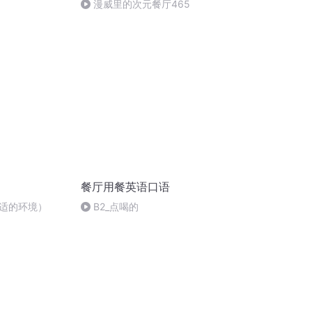
漫威里的次元餐厅465
餐厅用餐英语口语
适的环境）
B2_点喝的