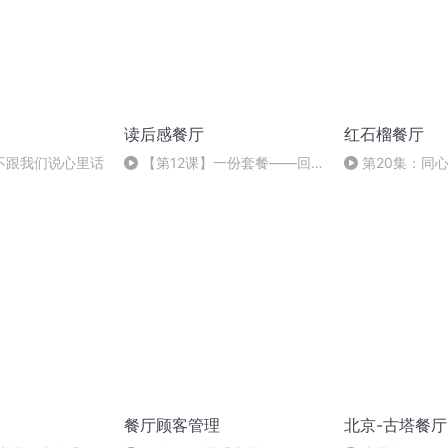
读后感餐厅
红石榴餐厅
不跟我们说心里话
【第12课】一份套餐——回
第20集：同
头看看“套路”
圆满
餐厅顾客管理
北京-古塔餐厅