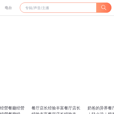
电台
经營餐廳经營
餐厅店长经验丰富餐厅店长
奶爸的异界餐