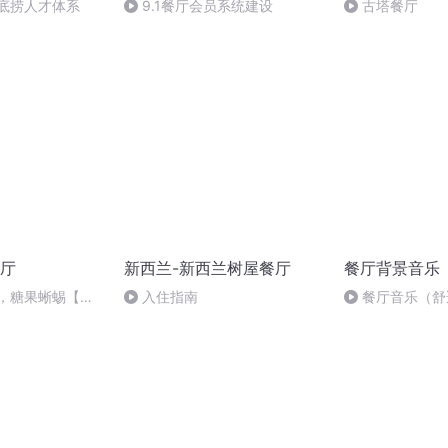
海底捞人才体系
9.1餐厅会员系统建设
古塔餐厅
厅
新西兰-新西兰树屋餐厅
餐厅背景音乐
个，糖果蜥蜴【糖
入住指南
餐厅音乐（舒
猫要糖果当酬劳】