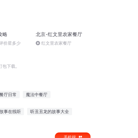
攻略
北京-红文里农家餐厅
 评价星多少
红文里农家餐厅
打包下载。
餐厅日常
魔法中餐厅
选餐厅
在异界开餐厅的奶爸
故事在线听
听丑丑龙的故事大全
餐厅
孤独的小螃蟹故事
听苏念讲故事小说
手机端