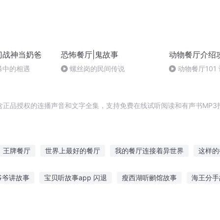
门战神当奶爸
恐怖餐厅|鬼故事
动物餐厅介绍
暴中的相遇
螺丝岗的民间传说
动物餐厅101
含正品授权的连播声音和文字全集，支持免费在线试听阅读和有声书MP3
王牌餐厅
世界上最好的餐厅
我的餐厅连接着异世界
这样的
餐厅
万界最强餐厅
魔王奶爸
人鱼的异界餐厅
我有一座天
爷爷讲故事
宝贝听故事app 闪退
瘦西湖听鹂馆故事
海王分手
异世界的梦幻餐厅
吃货的异界餐厅
万界餐厅
我在末世有家
话能力听什么故事
蝎子怪兽故事在线听
免费听故事500首
听