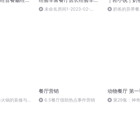
经營餐廳经營
经验丰富餐厅店长经验丰富
｜轻小说｜奶爸
餐
有声剧
未命名房间1-2023-02-
奶爸的异界餐厅
17_14-39-51
餐厅营销
动物餐厅 第
凑凑火锅的装修与设
6.5餐厅借助热点事件营销
第29集：神