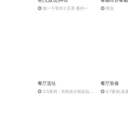
爸|无敌流|神话
餐廳经營餐廳
餐
第一千零四十五章 番外一
商业
餐厅选址
餐厅装修
3.5案例：井格老火锅是如何
4.7案例,
选址的？
计