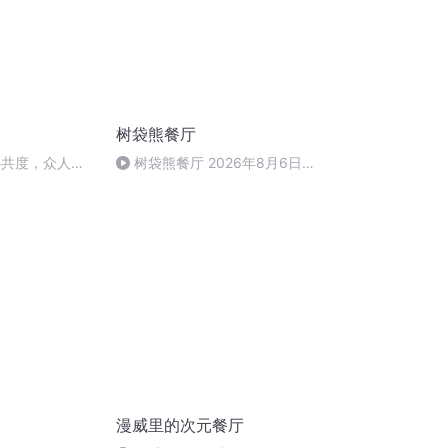
树袋熊餐厅
心共度，众人大
树袋熊餐厅 2026年8月6日
去无声 冰镇咖啡
漫威里的次元餐厅