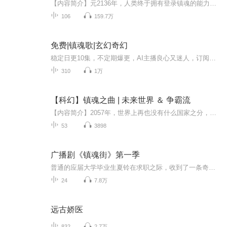
【内容简介】元2136年，人类终于拥有登录镇魂的能力，能登录镇魂世界，在镇魂能够觉醒守护灵，并从守护灵得到的任何力量功法和能力，强化现实！从此，人类进入新纪元！重生者林琅，凭借着对后世的全知全能，在别人累死累活的杀鸡打怪时候，将事先购买的无...
106
159.7万
免费|镇魂歌|玄幻奇幻
稳定日更10集，不定期爆更，AI主播良心又迷人，订阅追更不迷路！ 【内容简介】 这是一个讲述后人如何千辛万苦给前辈们收拾烂摊子的故事。 颂一曲挽歌，以镇山河。《作妖皇子落难记》新文请多关照哦！ 【作者介绍】 作者：血色百合
310
1万
【科幻】镇魂之曲 | 未来世界 ＆ 争霸流
【内容简介】2057年，世界上再也没有什么国家之分，这是一个枪械的时代。现在的地球，被以联邦政府为首的最高组织掌控。但是表面为联邦政府一副和善的外表，既然在私下建立了很多惨无人道的实验场。为的就是研究出更强大的力量！在联邦政府一个天空中的人...
53
3898
广播剧《镇魂街》第一季
普通的应届大学毕业生夏铃在求职之际，收到了一条奇怪的面试通知，因此误入罗刹街并遭到了危险，幸而被镇魂将曹焱兵搭救。然而接触中，曹焱兵却发现夏铃并非看起来那样普通，因为她的身体里也存在着灵力，并且寄宿着一位神秘的守护灵。与此同时，夏铃开始...
24
7.8万
远古娇医
832
2.7万