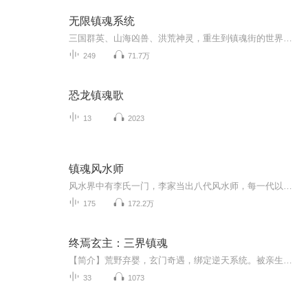
无限镇魂系统
三国群英、山海凶兽、洪荒神灵，重生到镇魂街的世界，每镇压一个特殊灵魂就能让其附身获得其技能！召唤诸天亡灵，无限强化属性！ 带着超级系统穿越万界末日，每到一个位面就能进入其冥界空间，火影、阴阳师、巨人、甲铁城、海贼王、秦时明月、Fate、龙族、死神、漫威、西游……没有主神、没有轮回者，唯有亡者荣耀二次元！
249
71.7万
恐龙镇魂歌
13
2023
镇魂风水师
风水界中有李氏一门，李家当出八代风水师，每一代以八卦为名，收集天地水火风雷山金八气，合李家八代之力推动末法时代的降临，妖鬼邪怪由气化形，李氏风水师便是他们的大敌······而主角和他的伙伴们，一次次险死还生的冒险，揭开真正的谜底！
175
172.2万
终焉玄主：三界镇魂
【简介】荒野弃婴，玄门奇遇，绑定逆天系统。被亲生父母遗弃在乱葬岗的孤女凌清鸢，幸得玄门道长玄机子收养，悉心教养长大。她天生灵根纯净，十岁意外绑定玄学救世系统，从此踏上修行大道。同门师姐苏凌月心生嫉妒，从年少时的暗中使坏，到末世降临后堕入...
33
1073