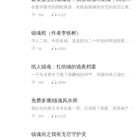
在繁华都市的阴暗角落，有栋贴着褪色符咒的老旧公寓。某个连水电费都交不起的街头贴广告青年，突然成了这栋诡异建筑的新房东。本以为能躺着收租的他，却发现租客们会在月圆夜集体跳傩戏，地下室总传来剁骨头声，连晾衣绳上都挂着会说话的纸人。当他翻出祖...
169
6.3万
镇魂棺（作者李铁树）
浑人二叔，作恶多端，竟是因为二十年前的孽债因果，他死了下一个就轮到我了。。。。一个上可镇天，下可镇人，中间可镇妖魔鬼神，手拿百辟刀，腰挂镇魂铃，一代镇魂师，行走天地中，且看阴阳镇魂师，如何斩妖除魔........新人练习小说，请多担待。静候指点...
56
9284
纸人镇魂：扎纸铺的诡夜档案
一个失业青年下载了能赚钱的APP，却接到杀人放钉、断电招魂的诡异任务——原来每单委托都来自刚死的厉鬼！他被迫游走阴阳两界，用命换钱；红衣女鬼爬窗索命，稻草人头啃食活人，棺材里钻出双头蛊蛇……当七天倒计时开始，他能否撕碎阴阳契约，在APP杀光用...
246
4909
免费多播|镇魂风水师
我出生的那天爷爷自废一臂。父亲瞎了双眼，母亲难产而死。一家人死的死残的残，喜事变成了丧事。只因为我是被一家人强求而来的。李家祖上都是风水师，因为有隔代传的规矩，所以李氏风水到我这一代正好是第八代，按照祖训八卦乾为首坤收尾，我名字中得有个...
234
6.6万
镇魂街之我有无尽守护灵