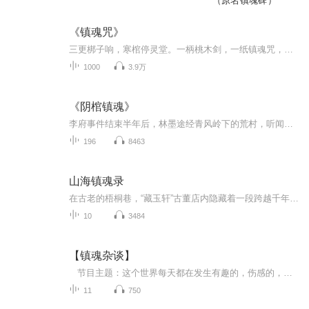
（原名镇魂碑）
《镇魂咒》
三更梆子响，寒棺停灵堂。一柄桃木剑，一纸镇魂咒，老道守尸的第七夜，本该是亡魂归寂的收尾，棺椁里却传来指甲挠木的声响。咒文断，阴风起，每一声念诵都压着一桩诡事，每一次睁眼都撞破一层人心鬼蜮。这夜的镇魂咒，到底是镇住了尸，还是镇住了人？戴上...
1000
3.9万
《阴棺镇魂》
李府事件结束半年后，林墨途经青风岭下的荒村，听闻村中近月来夜夜传出 “阴兵借道” 的马蹄声，村民无故失踪。他夜探荒村，发现村西破庙的墙壁上刻着与李府枯井相似的镇魂符咒，但符文方向完全逆转，似在召唤而非镇压。林墨跟踪阴兵虚影至村后乱葬岗，挖...
196
8463
山海镇魂录
在古老的梧桐巷，“藏玉轩”古董店内隐藏着一段跨越千年的秘密。风水相师林逸与古董店老板苏婉，因一件明代青铜爵的命运交织。他们发现，苏家世代守护的青铜鼎中封印着被剥夺神格的巫族圣女，而苏婉与林逸竟是重启祭祀的钥匙与守护者。每九世轮回，苏家纯...
10
3484
【镇魂杂谈】
节目主题：这个世界每天都在发生有趣的，伤感的，让人震惊的，或是神秘的事。内容重点：比如，普普通通的村旁小溪，为何出现大面积河鱼翻肚皮事件，为何历年来村民在河边种植的小麦一夜全部枯萎，环保部门调查整月毫无头绪，周边全无化工产业，村里走...
11
750