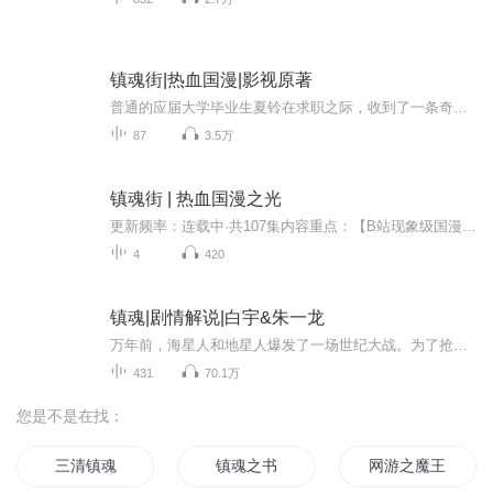
镇魂街|热血国漫|影视原著
普通的应届大学毕业生夏铃在求职之际，收到了一条奇怪的面试通知，因此误入罗刹街并遭到了危险，幸而被镇魂将曹焱兵搭救。然而接触中，曹焱兵却发现夏铃并非看起来那样普通，因为她的身体里也存在着灵力，并且寄宿着一位神秘的守护灵。与此同时，夏铃开始...
87
3.5万
镇魂街 | 热血国漫之光
更新频率：连载中·共107集内容重点：【B站现象级国漫人气TOP5作品！】 镇魂街，此乃吸纳亡灵镇压恶灵之地。 这是一个人灵共存的世界，但不是每个人都能进入镇魂街，只有拥有守护灵的寄灵人才可进入。 夏铃原本是一名普通的大学实习生，但一次偶然导致她的...
4
420
镇魂|剧情解说|白宇&朱一龙
万年前，海星人和地星人爆发了一场世纪大战。为了抢夺海星的生存资源，地星人中的极端分子大举进攻整个海星。为了与拥有异能的地星人抗衡，海星人打造了四件圣器，并在领袖“昆仑”和地星和平派领袖黑袍使的带领下，“海星正义联盟”最终取得了大战的胜利...
431
70.1万
您是不是在找：
三清镇魂
镇魂之书
网游之魔王的镇魂