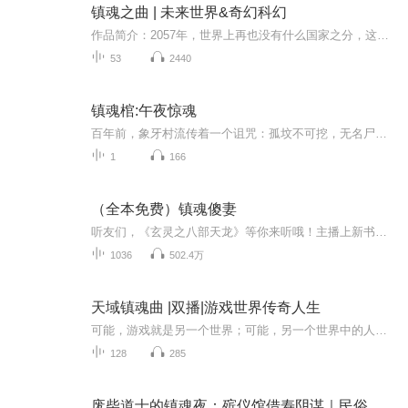
镇魂之曲 | 未来世界&奇幻科幻
作品简介：2057年，世界上再也没有什么国家之分，这是一个枪械的时代。现在的地球，被以联邦政府为首的最高组织掌控。但是表面为联邦政府一副和善的外表，既然在私下建立了很多惨无人道的实验场。为的就是研究出更强大的力量！在联邦政府一个天空中的人体...
53
2440
镇魂棺:午夜惊魂
百年前，象牙村流传着一个诅咒：孤坟不可挖，无名尸不可葬。但总有不信邪的愣头青。 几个年轻人不顾老人劝阻，执意挖开了村口的孤坟！棺材开启的瞬间，整个村子都变了！ 黑棺现世，邪祟滋生，怪事接踵而至。半夜索命的诡尸，蛇鳞缠绕的怪胎，魅惑众生的香...
1
166
（全本免费）镇魂傻妻
听友们，《玄灵之八部天龙》等你来听哦！主播上新书啦：《天命孤星：我的出马生涯》，欢迎移步收听。最新制作上架《风水诡录之镇煞秘术惊天秘闻》，欢迎收听。我六岁时,收到一面让我成为镇塊人的手鼓，为避遭厄运降临，奶奶暴毙为我赢得十二年成长时间，十...
1036
502.4万
天域镇魂曲 |双播|游戏世界传奇人生
可能，游戏就是另一个世界；可能，另一个世界中的人物，就是真实世界投过去的影子 ；也可能，我们就是那个正在投射影子的真实的人；还有可能，我们就是，那个真实世界的人，投过来的影子。这是个不完整的故事，没写完，这不重要。正如这个世界，天造地设，...
128
285
废柴道士的镇魂夜：殡仪馆借寿阴谋｜民俗禁忌｜镇魂禁忌