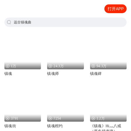
打开APP
远古镇魂曲
1万
24.3万
94.3万
镇魂
镇魂师
镇魂碑
3791
7254
1.2万
镇魂街
镇魂棺约
《镇魂》Hi灬八戒