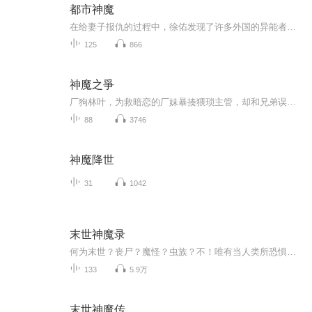
都市神魔
在给妻子报仇的过程中，徐佑发现了许多外国的异能者潜入了中国，牵扯住了中国的修行界，他出于爱国心、也为了给妻子复仇，决心与国家机构合作，共同抵御敌对势力。同时也知道了自己的真实异能竟然是继承了上古神魔蛟龙的精血……
125
866
神魔之爭
厂狗林叶，为救暗恋的厂妹暴揍猥琐主管，却和兄弟误闯诡异血雾禁区。捡到一把腐烂断手，竟觉醒吞噬尸妖的黄金血气；为救兄弟硬刚干尸潮，却从血池里捞出上古凶剑“穆皇”。被迫给神秘女魔头打工砍灵魁时，他发现这鬼地方竟是上古神魔战场！当兄弟因女人反...
88
3746
神魔降世
31
1042
末世神魔录
何为末世？丧尸？魔怪？虫族？不！唯有当人类所恐惧的、所崇拜的，甚至是所幻想的一切都变成现实时，才是人类真正的世界末日！灵气回涌，信仰重铸，这是神魔妖佛的饕餮盛宴，也是人类有史以来的最大浩劫！丧尸、异型、贞子、怪形、妖精鬼怪、神魔仙佛，这...
133
5.9万
末世神魔传