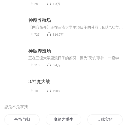
28
1.3万
神魔养殖场
【内容简介】正在三流大学里混日子的苏羽，因为“天坑”事件，一座学校塌陷掉进“天坑”，出现在了一个恐怖的未知大森林中，在这大森林里，布满了各种恐怖、可怕的变异，从他的手，开始了……【作者/主播简介】作者：黑瞳王，起点中文网作家，代表作《神鬼...
727
514.9万
神魔养殖场
正在三流大学里混日子的苏羽，因为“天坑”事件，一座学校塌陷掉进“天坑”，出现在了一个恐怖的未知大森林中，在这大森林里，布满了各种恐怖~~~ 可怕的变异，从他的手，开始了……各位听众朋友，请静下心来听听第一集好吗？反正不要钱是不？ 说不一定，这...
116
6.4万
3.神魔大战
10
1908
您是不是在找：
吾笛与归
魔笛之重生的贾米尔
天赋宝笛