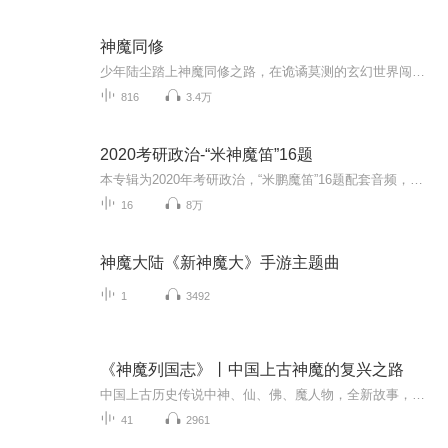
神魔同修
少年陆尘踏上神魔同修之路，在诡谲莫测的玄幻世界闯荡。他于探索洞府时发现令牌秘密，又在天剑殿历经考验提升实力。秘境冒险中，他直面危机、激战各方势力，既有热血厮杀，也不乏诙谐趣事。感情上，他被陆嘉颖牵挂，还与森罗公主邀月有婚事纠葛。陆尘所在...
816
3.4万
2020考研政治-“米神魔笛”16题
本专辑为2020年考研政治，“米鹏魔笛”16题配套音频，最后20天冲刺加油！考上理想院校！
16
8万
神魔大陆《新神魔大》手游主题曲
1
3492
《神魔列国志》丨中国上古神魔的复兴之路
中国上古历史传说中神、仙、佛、魔人物，全新故事，不一样的传说，让我们一探究竟。
41
2961