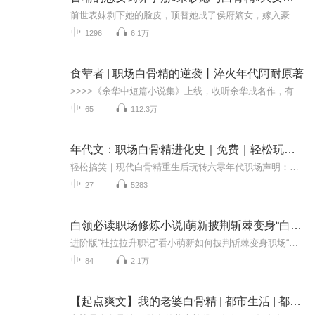
前世表妹剥下她的脸皮，顶替她成了侯府嫡女，嫁入豪门。嫡女重生回到两人议亲那日，不惜手染鲜血，脚踩白骨，誓要让前世迫害她的人血债血偿!什么?你怪我心狠手辣?抱歉，死过一次的复仇之人没有慈悲之心!只是这个喜欢扮蠢的首辅，怎么老是缠着她，甩都甩不掉?
1296
6.1万
食荤者 | 职场白骨精的逆袭丨淬火年代阿耐原著
>>>>《余华中短篇小说集》上线，收听余华成名作，有机会获得余华新书哦！【更新频率】共59集，已完结，点击右上角订阅按钮，VIP免费听！【社群福利】2024熊猫君听书社群全新升级，欢迎熊猫君的粉丝听友们入群交流，更多新鲜玩法和福利活动等你哟！添加熊猫...
65
112.3万
年代文：职场白骨精进化史｜免费｜轻松玩转职场
轻松搞笑｜现代白骨精重生后玩转六零年代职场声明：主播边写边播会比较慢，见谅！南方很普通的普通话，不喜请绕行，勿留下一片云彩，感谢您的进入。听着还行的小耳朵们，订阅后收听更方便哦！
27
5283
白领必读职场修炼小说|萌新披荆斩棘变身“白骨精”|开席请上菜
进阶版“杜拉拉升职记”看小萌新如何披荆斩棘变身职场“白骨精”关于阴谋、关于选择...... 要不是机缘巧合进了旅游业，林凡大概永远不会把“猪柳”、“鸡米”、“三文鱼”这三个词跟人名联系在一起，而这偏偏就是她所在的佛罗伦萨飞势集团的三大股东。他们...
84
2.1万
【起点爽文】我的老婆白骨精 | 都市生活 | 都市修真 | 男频 | AI