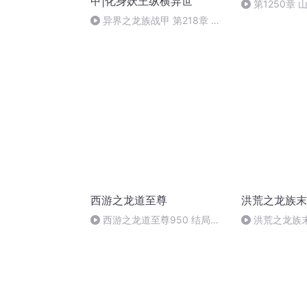
甲|化身妖王纵横异世
第1250章 
异界之龙族战甲 第218章 终
结之战，新的开始（完）
西游之龙道至尊
洪荒之龙族末
西游之龙道至尊950 结局
洪荒之龙族末
（二）完
孽