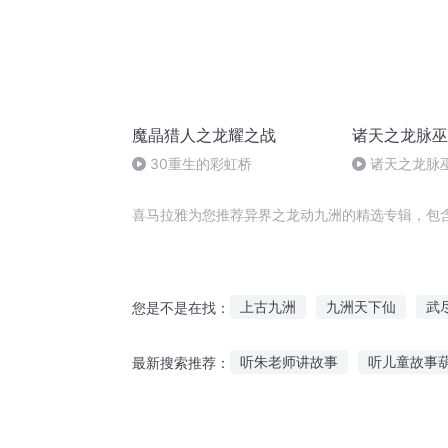
魔晶猎人之龙耀之战
诸天之龙脉巫
30重生的彩虹桥
诸天之龙脉巫
喜马拉雅为您推荐异界之龙动九洲的精选专辑，包
上古九洲
九洲天下仙
武
您是不是在找：
帝子长洲
九洲之上
神洲
听朱老师讲故事
听儿童故事
最新搜索推荐：
九洲人王传
远方的故事在线听
听艾米莉