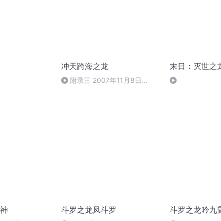
冲天跨海之龙
末日：灭世之
附录三 2007年11月8日
CCTV-4《华人世界》栏目--高
益槐的解谜人生
神
斗罗之龙凤斗罗
斗罗之龙吟九