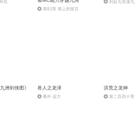
着MC能力穿越九洲
安哥拉
剑起无名荡九洲
第82章 墙上的留言
九洲剑侠图》
兽人之龙泽
洪荒之龙神
番外 远方
第二百四十章
痕演播