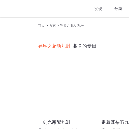
发现
分类
>
>
首页
搜索
异界之龙动九洲
异界之龙动九洲
相关的专辑
一剑光寒耀九洲
带着耳朵听九