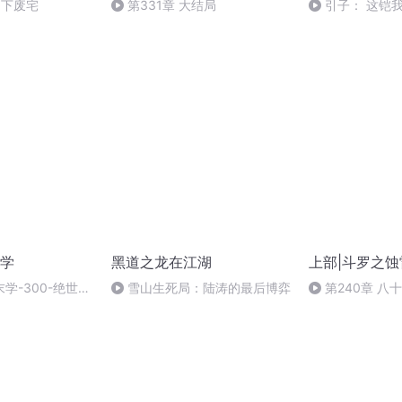
山下废宅
第331章 大结局
引子： 这铠
学
黑道之龙在江湖
上部|斗罗之
学-300-绝世妖
雪山生死局：陆涛的最后博弈
第240章 八