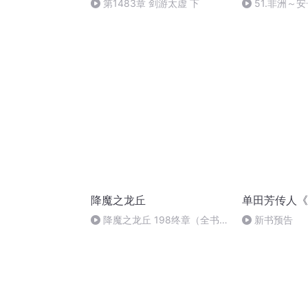
第1483章 剑游太虚 下
51.非洲～
降魔之龙丘
单田芳传人《
降魔之龙丘 198终章（全书
新书预告
完）