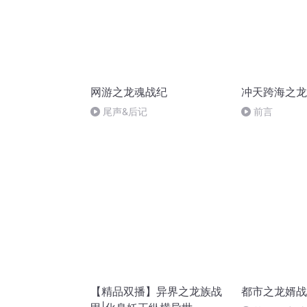
网游之龙魂战纪
冲天跨海之龙
尾声&后记
前言
【精品双播】异界之龙族战
都市之龙婿战