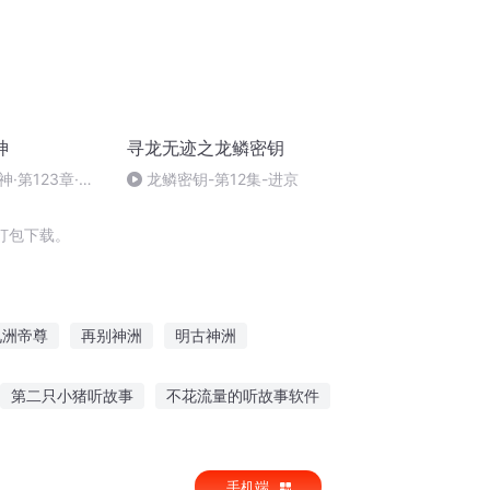
神
寻龙无迹之龙鳞密钥
·第123章·落
龙鳞密钥-第12集-进京
打包下载。
九洲帝尊
再别神洲
明古神洲
行
神洲风云传
武动九洲
第二只小猪听故事
不花流量的听故事软件
子的故事
睡觉听故事大闹天宫
手机端