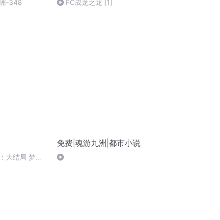
-348
FC成龙之龙 [1]
免费|魂游九洲|都市小说
：大结局 梦无