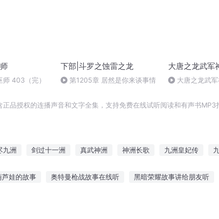
师
下部|斗罗之蚀雷之龙
大唐之龙武军
师 403（完）
第1205章 居然是你来谈事情
大唐之龙武军神
井下石
含正品授权的连播声音和文字全集，支持免费在线试听阅读和有声书MP3
尽九洲
剑过十一洲
真武神洲
神洲长歌
九洲皇妃传
奇情传
剑界之斗剑九洲
美洲帝国
神洲第一风水师
十洲剑
葫芦娃的故事
奥特曼枪战故事在线听
黑暗荣耀故事讲给朋友听
故事的感受
晚上睡觉听的故事app
听抖音老飘讲故事
听花仙