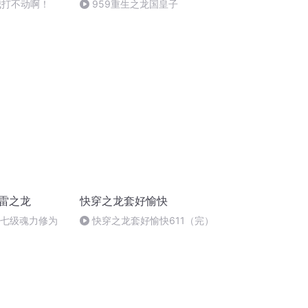
我打不动啊！
959重生之龙国皇子
蚀雷之龙
快穿之龙套好愉快
十七级魂力修为
快穿之龙套好愉快611（完）