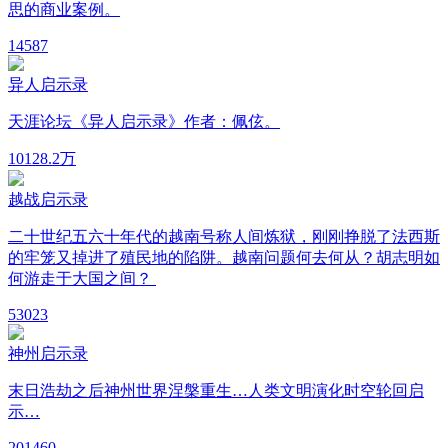
思的商业案例。
14
587
异人启示录
天涯论坛《异人启示录》作者：佩伭。
101
28.2万
越战启示录
二十世纪五六十年代的越南号称人间炼狱，刚刚挣脱了法西斯
的牢笼又掉进了殖民地的陷阱。越南问题何去何从？胡志明如
何游走于大国之间？
5
3023
神州启示录
末日浩劫之后神州世界涅槃重生…人类文明演化时空轮回启
示…
20
1460