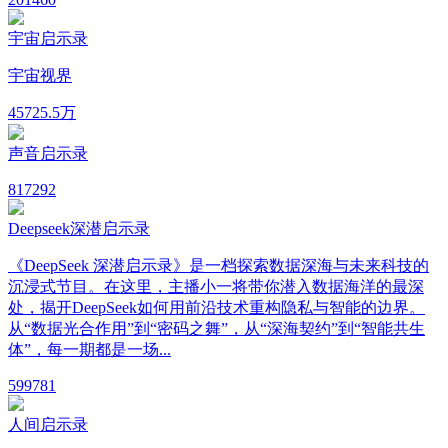
宇宙启示录
宇宙视界
457
25.5万
声音启示录
81
7292
Deepseek深潜启示录
《DeepSeek 深潜启示录》是一档探索数据深海与未来科技的
沉浸式节目。在这里，主播小一将带你潜入数据海洋的最深
处，揭开DeepSeek如何用前沿技术重构隐私与智能的边界。
从“数据光合作用”到“密码之舞”，从“深海契约”到“智能共生
体”，每一期都是一场...
59
9781
人间启示录