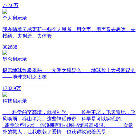
77
2.6万
个人启示录
我亦随着灵感更新一些个人思考，用文字、用声音去表达、去
接纳、去创造、去体验
80
2688
昆仑启示录
揭示地球终极奥秘——文明之脐昆仑——地球脸上太极图昆仑
——地球文明之太极
178
2.9万
科技启示录
科学的至高境，就是神学； 长生不老，飞天遁地，呼
风唤雨，移山填海。这些神话传说，科学是可以实现的。
想拿这些技术，必须拥有科技图书馆最高权限。 一次意
外的救人，让我收获了爱情，也获得收藏着无尽...