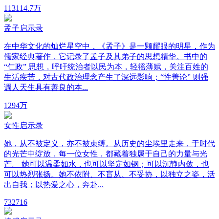
1131
14.7万
孟子启示录
在中华文化的灿烂星空中，《孟子》是一颗耀眼的明星，作为
儒家经典著作，它记录了孟子及其弟子的思想精华。书中的
“仁政” 思想，呼吁统治者以民为本，轻徭薄赋，关注百姓的
生活疾苦，对古代政治理念产生了深远影响；“性善论” 则强
调人天生具有善良的本...
129
4万
女性启示录
她，从不被定义，亦不被束缚。从历史的尘埃里走来，于时代
的光芒中绽放，每一位女性，都藏着独属于自己的力量与光
芒。 她可以温柔如水，也可以坚定如钢；可以沉静内敛，也
可以热烈张扬。她不依附、不盲从、不妥协，以独立之姿，活
出自我；以热爱之心，奔赴...
73
2716