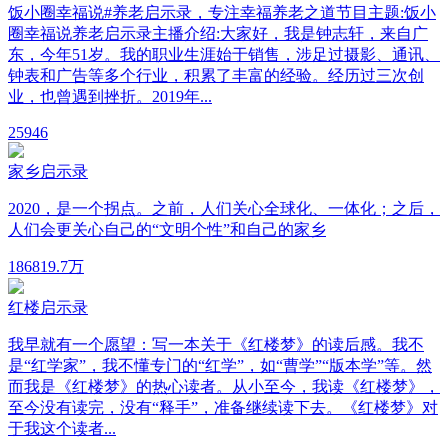
饭小圈幸福说#养老启示录，专注幸福养老之道节目主题:饭小
圈幸福说养老启示录主播介绍:大家好，我是钟志轩，来自广
东，今年51岁。我的职业生涯始于销售，涉足过摄影、通讯、
钟表和广告等多个行业，积累了丰富的经验。经历过三次创
业，也曾遇到挫折。2019年...
25
946
家乡启示录
2020，是一个拐点。之前，人们关心全球化、一体化；之后，
人们会更关心自己的“文明个性”和自己的家乡
1868
19.7万
红楼启示录
我早就有一个愿望：写一本关于《红楼梦》的读后感。我不
是“红学家”，我不懂专门的“红学”，如“曹学”“版本学”等。然
而我是《红楼梦》的热心读者。从小至今，我读《红楼梦》，
至今没有读完，没有“释手”，准备继续读下去。《红楼梦》对
于我这个读者...