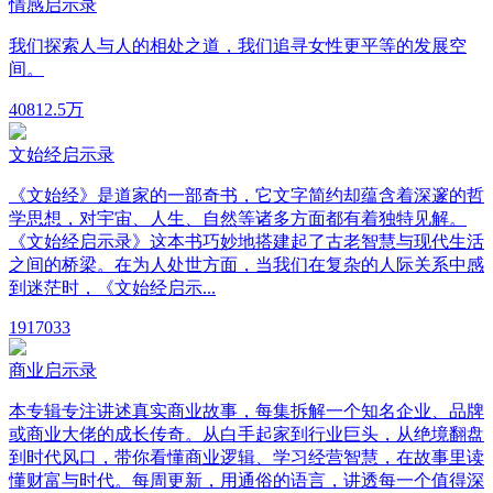
情感启示录
我们探索人与人的相处之道，我们追寻女性更平等的发展空
间。
408
12.5万
文始经启示录
《文始经》是道家的一部奇书，它文字简约却蕴含着深邃的哲
学思想，对宇宙、人生、自然等诸多方面都有着独特见解。
《文始经启示录》这本书巧妙地搭建起了古老智慧与现代生活
之间的桥梁。在为人处世方面，当我们在复杂的人际关系中感
到迷茫时，《文始经启示...
191
7033
商业启示录
本专辑专注讲述真实商业故事，每集拆解一个知名企业、品牌
或商业大佬的成长传奇。从白手起家到行业巨头，从绝境翻盘
到时代风口，带你看懂商业逻辑、学习经营智慧，在故事里读
懂财富与时代。每周更新，用通俗的语言，讲透每一个值得深