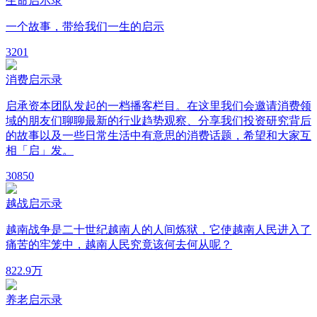
生命启示录
一个故事，带给我们一生的启示
3
201
消费启示录
启承资本团队发起的一档播客栏目。在这里我们会邀请消费领
域的朋友们聊聊最新的行业趋势观察、分享我们投资研究背后
的故事以及一些日常生活中有意思的消费话题，希望和大家互
相「启」发。
30
850
越战启示录
越南战争是二十世纪越南人的人间炼狱，它使越南人民进入了
痛苦的牢笼中，越南人民究竟该何去何从呢？
8
22.9万
养老启示录