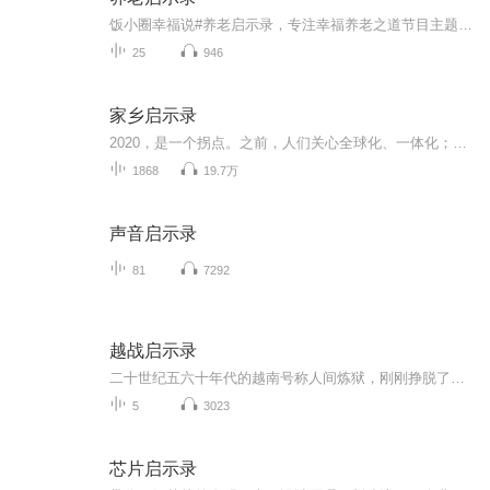
饭小圈幸福说#养老启示录，专注幸福养老之道节目主题:饭小圈幸福说养老启示录主播介绍:大家好，我是钟志轩，来自广东，今年51岁。我的职业生涯始于销售，涉足过摄影、通讯、钟表和广告等多个行业，积累了丰富的经验。经历过三次创业，也曾遇到挫折。2019年...
25
946
家乡启示录
2020，是一个拐点。之前，人们关心全球化、一体化；之后，人们会更关心自己的“文明个性”和自己的家乡
1868
19.7万
声音启示录
81
7292
越战启示录
二十世纪五六十年代的越南号称人间炼狱，刚刚挣脱了法西斯的牢笼又掉进了殖民地的陷阱。越南问题何去何从？胡志明如何游走于大国之间？
5
3023
芯片启示录