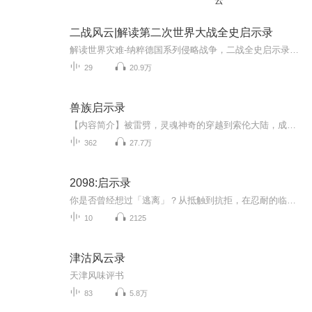
云
二战风云|解读第二次世界大战全史启示录
解读世界灾难-纳粹德国系列侵略战争，二战全史启示录，解读二战经典战役全记录，每天20点准时更新
29
20.9万
兽族启示录
【内容简介】被雷劈，灵魂神奇的穿越到索伦大陆，成为了一个兽族少年，他从此叫巴洛克。这个以力量为尊的世界如此残酷而陌生，在索伦大陆的所有种族中，兽人没有自保的力量，他们是最弱小的。他们被强大的人类奴役，屠杀，被其他种族蔑视，生存在大陆最贫...
362
27.7万
2098:启示录
你是否曾经想过「逃离」？从抵触到抗拒，在忍耐的临界达到逃逸速度，最终逃离城市，逃离人群，逃离铺天盖地的焦虑和无处不在的消费主义陷阱，...
10
2125
津沽风云录
天津风味评书
83
5.8万