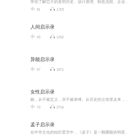
带你了解芯片的发明历史、设计原理、制造流程、企业经营、市场格局.....【添加微信号：IC-Valley ，加入芯片学习交流群！】芯片作为人类电子业最伟大的发明之一，已经无处不在地融入我们的生活：从手机、电脑、到汽车、高铁、机器人...都可以看到芯片的作...
81
1.8万
人间启示录
43
1252
异能启示录
57
1971
女性启示录
她，从不被定义，亦不被束缚。从历史的尘埃里走来，于时代的光芒中绽放，每一位女性，都藏着独属于自己的力量与光芒。 她可以温柔如水，也可以坚定如钢；可以沉静内敛，也可以热烈张扬。她不依附、不盲从、不妥协，以独立之姿，活出自我；以热爱之心，奔赴...
73
2716
孟子启示录
在中华文化的灿烂星空中，《孟子》是一颗耀眼的明星，作为儒家经典著作，它记录了孟子及其弟子的思想精华。书中的 “仁政” 思想，呼吁统治者以民为本，轻徭薄赋，关注百姓的生活疾苦，对古代政治理念产生了深远影响；“性善论” 则强调人天生具有善良的本...