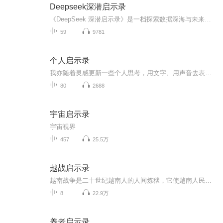
Deepseek深潜启示录
《DeepSeek 深潜启示录》是一档探索数据深海与未来科技的沉浸式节目。在这里，主播小一将带你潜入数据海洋的最深处，揭开DeepSeek如何用前沿技术重构隐私与智能的边界。从“数据光合作用”到“密码之舞”，从“深海契约”到“智能共生体”，每一期都是一场...
59
9781
个人启示录
我亦随着灵感更新一些个人思考，用文字、用声音去表达、去接纳、去创造、去体验
80
2688
宇宙启示录
宇宙视界
457
25.5万
越战启示录
越南战争是二十世纪越南人的人间炼狱，它使越南人民进入了痛苦的牢笼中，越南人民究竟该何去何从呢？
8
22.9万
养老启示录