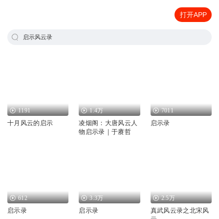
打开APP
启示风云录
1191
1.4万
7011
十月风云的启示
凌烟阁：大唐风云人
启示录
物启示录｜于赓哲
612
3.3万
2.5万
启示录
启示录
真武风云录之北宋风