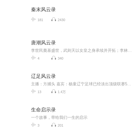
秦末风云录
181
2430
唐潮风云录
李世民奠基盛世，武则天以女皇之身承续并开拓；李林甫为相弄权，埋下动荡伏笔；李隆基缔造巅峰，却亲手引向衰落。四人串联起唐王朝的盛衰图谱。让我们审视，反思……
4
340
辽足风云录
主播：方捕头 嘉宾：杨童辽宁足球已经淡出顶级联赛5年多了，在中国足坛，没有什么地方敢说比辽足有更早的联赛历史，也没有哪个地方有那么多的足坛大腕和绿茵往事那么耐人寻味。辽宁足球兴起于1918年，1921年有了自己的村超，8支校园足球队展开比赛，总裁判...
13
1.4万
生命启示录
一个故事，带给我们一生的启示
3
201