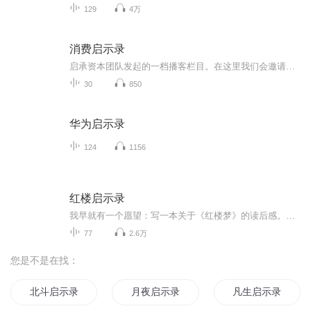
129
4万
消费启示录
启承资本团队发起的一档播客栏目。在这里我们会邀请消费领域的朋友们聊聊最新的行业趋势观察、分享我们投资研究背后的故事以及一些日常生活中有意思的消费话题，希望和大家互相「启」发。
30
850
华为启示录
124
1156
红楼启示录
我早就有一个愿望：写一本关于《红楼梦》的读后感。我不是“红学家”，我不懂专门的“红学”，如“曹学”“版本学”等。然而我是《红楼梦》的热心读者。从小至今，我读《红楼梦》，至今没有读完，没有“释手”，准备继续读下去。《红楼梦》对于我这个读者...
77
2.6万
您是不是在找：
北斗启示录
月夜启示录
凡生启示录