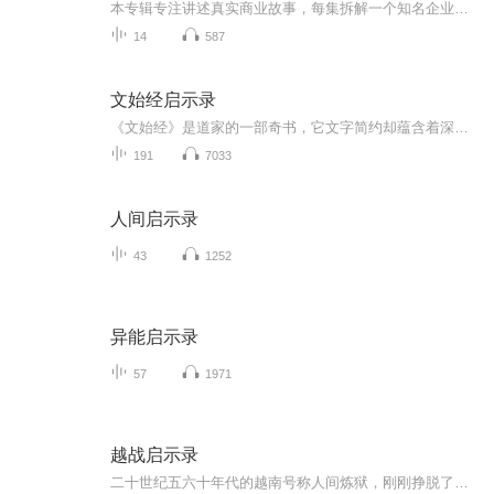
本专辑专注讲述真实商业故事，每集拆解一个知名企业、品牌或商业大佬的成长传奇。从白手起家到行业巨头，从绝境翻盘到时代风口，带你看懂商业逻辑、学习经营智慧，在故事里读懂财富与时代。每周更新，用通俗的语言，讲透每一个值得深思的商业案例。
14
587
文始经启示录
《文始经》是道家的一部奇书，它文字简约却蕴含着深邃的哲学思想，对宇宙、人生、自然等诸多方面都有着独特见解。《文始经启示录》这本书巧妙地搭建起了古老智慧与现代生活之间的桥梁。在为人处世方面，当我们在复杂的人际关系中感到迷茫时，《文始经启示...
191
7033
人间启示录
43
1252
异能启示录
57
1971
越战启示录
二十世纪五六十年代的越南号称人间炼狱，刚刚挣脱了法西斯的牢笼又掉进了殖民地的陷阱。越南问题何去何从？胡志明如何游走于大国之间？