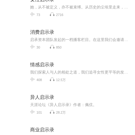
她，从不被定义，亦不被束缚。从历史的尘埃里走来，于时代的光芒中绽放，每一位女性，都藏着独属于自己的力量与光芒。 她可以温柔如水，也可以坚定如钢；可以沉静内敛，也可以热烈张扬。她不依附、不盲从、不妥协，以独立之姿，活出自我；以热爱之心，奔赴...
73
2716
消费启示录
启承资本团队发起的一档播客栏目。在这里我们会邀请消费领域的朋友们聊聊最新的行业趋势观察、分享我们投资研究背后的故事以及一些日常生活中有意思的消费话题，希望和大家互相「启」发。
30
850
情感启示录
我们探索人与人的相处之道，我们追寻女性更平等的发展空间。
408
12.5万
异人启示录
天涯论坛《异人启示录》作者：佩伭。
101
28.2万
商业启示录