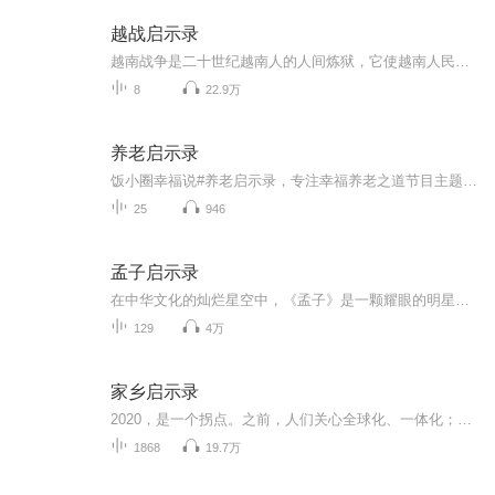
越战启示录
越南战争是二十世纪越南人的人间炼狱，它使越南人民进入了痛苦的牢笼中，越南人民究竟该何去何从呢？
8
22.9万
养老启示录
饭小圈幸福说#养老启示录，专注幸福养老之道节目主题:饭小圈幸福说养老启示录主播介绍:大家好，我是钟志轩，来自广东，今年51岁。我的职业生涯始于销售，涉足过摄影、通讯、钟表和广告等多个行业，积累了丰富的经验。经历过三次创业，也曾遇到挫折。2019年...
25
946
孟子启示录
在中华文化的灿烂星空中，《孟子》是一颗耀眼的明星，作为儒家经典著作，它记录了孟子及其弟子的思想精华。书中的 “仁政” 思想，呼吁统治者以民为本，轻徭薄赋，关注百姓的生活疾苦，对古代政治理念产生了深远影响；“性善论” 则强调人天生具有善良的本...
129
4万
家乡启示录
2020，是一个拐点。之前，人们关心全球化、一体化；之后，人们会更关心自己的“文明个性”和自己的家乡
1868
19.7万