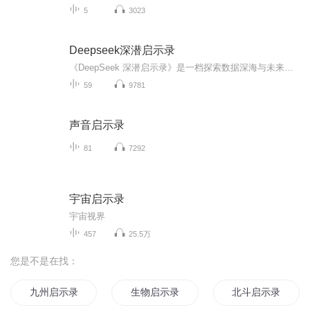
5
3023
Deepseek深潜启示录
《DeepSeek 深潜启示录》是一档探索数据深海与未来科技的沉浸式节目。在这里，主播小一将带你潜入数据海洋的最深处，揭开DeepSeek如何用前沿技术重构隐私与智能的边界。从“数据光合作用”到“密码之舞”，从“深海契约”到“智能共生体”，每一期都是一场...
59
9781
声音启示录
81
7292
宇宙启示录
宇宙视界
457
25.5万
您是不是在找：
九州启示录
生物启示录
北斗启示录