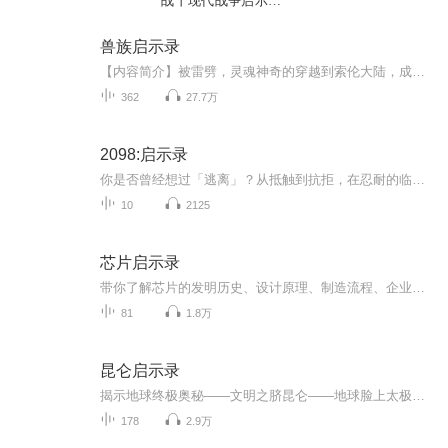
战丨现代战争启示录
丨世界大战
兽族启示录
【内容简介】被雷劈，灵魂神奇的穿越到索伦大陆，成为了一个兽族少年，他从此叫巴洛克。这个以力量为尊的世界如此残酷而陌生，在索伦大陆的所有种族中，兽人没有自保的力量，他们是最弱小的。他们被强大的人类奴役，屠杀，被其他种族蔑视，生存在大陆最贫...
362
27.7万
2098:启示录
你是否曾经想过「逃离」？从抵触到抗拒，在忍耐的临界达到逃逸速度，最终逃离城市，逃离人群，逃离铺天盖地的焦虑和无处不在的消费主义陷阱，...
10
2125
芯片启示录
带你了解芯片的发明历史、设计原理、制造流程、企业经营、市场格局.....【添加微信号：IC-Valley ，加入芯片学习交流群！】芯片作为人类电子业最伟大的发明之一，已经无处不在地融入我们的生活：从手机、电脑、到汽车、高铁、机器人...都可以看到芯片的作...
81
1.8万
昆仑启示录
揭示地球终极奥秘——文明之脐昆仑——地球脸上太极图昆仑——地球文明之太极
178
2.9万