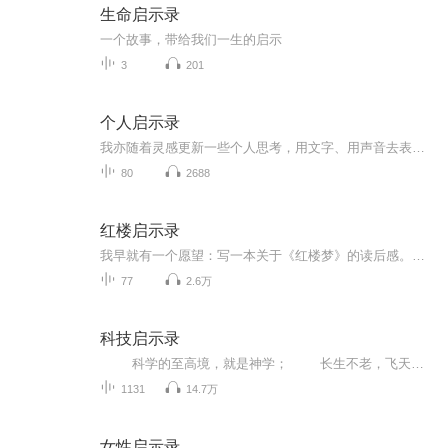
生命启示录
一个故事，带给我们一生的启示
3
201
个人启示录
我亦随着灵感更新一些个人思考，用文字、用声音去表达、去接纳、去创造、去体验
80
2688
红楼启示录
我早就有一个愿望：写一本关于《红楼梦》的读后感。我不是“红学家”，我不懂专门的“红学”，如“曹学”“版本学”等。然而我是《红楼梦》的热心读者。从小至今，我读《红楼梦》，至今没有读完，没有“释手”，准备继续读下去。《红楼梦》对于我这个读者...
77
2.6万
科技启示录
科学的至高境，就是神学； 长生不老，飞天遁地，呼风唤雨，移山填海。这些神话传说，科学是可以实现的。 想拿这些技术，必须拥有科技图书馆最高权限。 一次意外的救人，让我收获了爱情，也获得收藏着无尽...
1131
14.7万
女性启示录